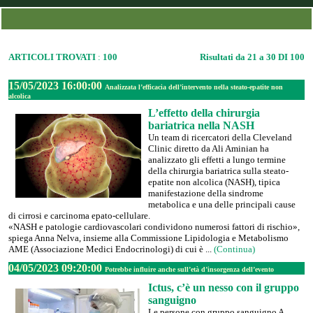
ARTICOLI TROVATI
:
100
Risultati da 21 a 30 DI 100
15/05/2023 16:00:00
Analizzata l’efficacia dell’intervento nella steato-epatite non
alcolica
L’effetto della chirurgia
bariatrica nella NASH
Un team di ricercatori della Cleveland
Clinic diretto da Ali Aminian ha
analizzato gli effetti a lungo termine
della chirurgia bariatrica sulla steato-
epatite non alcolica (NASH), tipica
manifestazione della sindrome
metabolica e una delle principali cause
di cirrosi e carcinoma epato-cellulare.
«NASH e patologie cardiovascolari condividono numerosi fattori di rischio»,
spiega Anna Nelva, insieme alla Commissione Lipidologia e Metabolismo
AME (Associazione Medici Endocrinologi) di cui è ...
(Continua)
04/05/2023 09:20:00
Potrebbe influire anche sull’età d’insorgenza dell’evento
Ictus, c’è un nesso con il gruppo
sanguigno
Le persone con gruppo sanguigno A