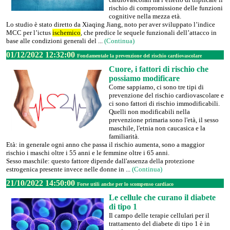
rischio di compromissione delle funzioni
cognitive nella mezza età.
Lo studio è stato diretto da Xiaqing Jiang, noto per aver sviluppato l’indice
MCC per l’ictus
ischemico
, che predice le sequele funzionali dell’attacco in
base alle condizioni generali del ...
(Continua)
01/12/2022 12:32:00
Fondamentale la prevenzione del rischio cardiovascolare
Cuore, i fattori di rischio che
possiamo modificare
Come sappiamo, ci sono tre tipi di
prevenzione del rischio cardiovascolare e
ci sono fattori di rischio immodificabili.
Quelli non modificabili nella
prevenzione primaria sono l'età, il sesso
maschile, l'etnia non caucasica e la
familiarità.
Età: in generale ogni anno che passa il rischio aumenta, sono a maggior
rischio i maschi oltre i 55 anni e le femmine oltre i 65 anni.
Sesso maschile: questo fattore dipende dall'assenza della protezione
estrogenica presente invece nelle donne in ...
(Continua)
21/10/2022 14:50:00
Forse utili anche per lo scompenso cardiaco
Le cellule che curano il diabete
di tipo 1
Il campo delle terapie cellulari per il
trattamento del diabete di tipo 1 è in