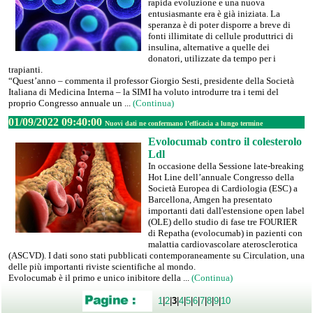
rapida evoluzione e una nuova
entusiasmante era è già iniziata. La
speranza è di poter disporre a breve di
fonti illimitate di cellule produttrici di
insulina, alternative a quelle dei
donatori, utilizzate da tempo per i
trapianti.
“Quest’anno – commenta il professor Giorgio Sesti, presidente della Società
Italiana di Medicina Interna – la SIMI ha voluto introdurre tra i temi del
proprio Congresso annuale un ...
(Continua)
01/09/2022 09:40:00
Nuovi dati ne confermano l’efficacia a lungo termine
Evolocumab contro il colesterolo
Ldl
In occasione della Sessione late-breaking
Hot Line dell’annuale Congresso della
Società Europea di Cardiologia (ESC) a
Barcellona, Amgen ha presentato
importanti dati dall'estensione open label
(OLE) dello studio di fase tre FOURIER
di Repatha (evolocumab) in pazienti con
malattia cardiovascolare aterosclerotica
(ASCVD). I dati sono stati pubblicati contemporaneamente su Circulation, una
delle più importanti riviste scientifiche al mondo.
Evolocumab è il primo e unico inibitore della ...
(Continua)
1
|
2
|
3
|
4
|
5
|
6
|
7
|
8
|
9
|
10