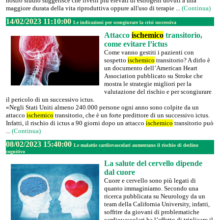
nostro studio suggerisce che livelli più elevati di estrogeni dovuti a una
maggiore durata della vita riproduttiva oppure all'uso di terapie ...
(Continua)
14/02/2023 11:10:00
Le indicazioni per scongiurare la crisi successiva
Attacco
ischemico
transitorio,
come evitare l’ictus
Come vanno gestiti i pazienti con
sospetto
ischemico
transitorio? A dirlo è
un documento dell’American Heart
Association pubblicato su Stroke che
mostra le strategie migliori per la
valutazione del rischio e per scongiurare
il pericolo di un successivo ictus.
«Negli Stati Uniti almeno 240.000 persone ogni anno sono colpite da un
attacco
ischemico
transitorio, che è un forte predittore di un successivo ictus.
Infatti, il rischio di ictus a 90 giorni dopo un attacco
ischemico
transitorio può
...
(Continua)
08/02/2023 15:40:00
Le malattie cardiovascolari aumentano il rischio di declino
cognitivo
La salute del cervello dipende
dal cuore
Cuore e cervello sono più legati di
quanto immaginiamo. Secondo una
ricerca pubblicata su Neurology da un
team della California University, infatti,
soffrire da giovani di problematiche
cardiovascolari ha l’effetto di triplicare il