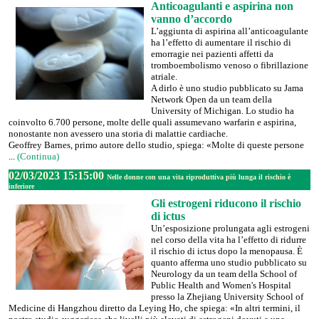
Anticoagulanti e aspirina non
vanno d’accordo
L’aggiunta di aspirina all’anticoagulante
ha l’effetto di aumentare il rischio di
emorragie nei pazienti affetti da
tromboembolismo venoso o fibrillazione
atriale.
A dirlo è uno studio pubblicato su Jama
Network Open da un team della
University of Michigan. Lo studio ha
coinvolto 6.700 persone, molte delle quali assumevano warfarin e aspirina,
nonostante non avessero una storia di malattie cardiache.
Geoffrey Barnes, primo autore dello studio, spiega: «Molte di queste persone
...
(Continua)
02/03/2023 15:15:00
Nelle donne con una vita riproduttiva più lunga il rischio è
inferiore
Gli estrogeni riducono il rischio
di ictus
Un’esposizione prolungata agli estrogeni
nel corso della vita ha l’effetto di ridurre
il rischio di ictus dopo la menopausa. È
quanto afferma uno studio pubblicato su
Neurology da un team della School of
Public Health and Women's Hospital
presso la Zhejiang University School of
Medicine di Hangzhou diretto da Leying Ho, che spiega: «In altri termini, il