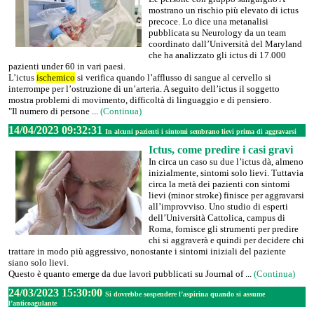
mostrano un rischio più elevato di ictus
precoce. Lo dice una metanalisi
pubblicata su Neurology da un team
coordinato dall’Università del Maryland
che ha analizzato gli ictus di 17.000
pazienti under 60 in vari paesi.
L’ictus
ischemico
si verifica quando l’afflusso di sangue al cervello si
interrompe per l’ostruzione di un’arteria. A seguito dell’ictus il soggetto
mostra problemi di movimento, difficoltà di linguaggio e di pensiero.
"Il numero di persone ...
(Continua)
14/04/2023 09:32:31
In alcuni pazienti i sintomi sembrano lievi prima di aggravarsi
Ictus, come predire i casi gravi
In circa un caso su due l’ictus dà, almeno
inizialmente, sintomi solo lievi. Tuttavia
circa la metà dei pazienti con sintomi
lievi (minor stroke) finisce per aggravarsi
all’improvviso. Uno studio di esperti
dell’Università Cattolica, campus di
Roma, fornisce gli strumenti per predire
chi si aggraverà e quindi per decidere chi
trattare in modo più aggressivo, nonostante i sintomi iniziali del paziente
siano solo lievi.
Questo è quanto emerge da due lavori pubblicati su Journal of ...
(Continua)
24/03/2023 15:30:00
Si dovrebbe sospendere l’aspirina quando si assume
l’anticoagulante