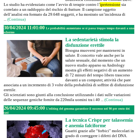
Lo studio ha evidenziato come l’avvio di terapie contro l’
ipertensione
sia
correlato a un raddoppio del rischio di fratture. Il campione oggetto
dell’analisi era formato da 29.648 soggetti, e ha mostrato un’incidenza di
...
(Continua)
30/04/2024 11:01:00
Le probabilità aumentano se si passa troppo tempo davanti a uno
schermo
La sedentarietà stimola la
disfunzione erettile
Bisogna muoversi per mantenersi in
salute. Il concetto vale anche per la
salute sessuale, dal momento che un
nuovo studio apparso su Andrology
mostra gli effetti negativi di un aumento
di 72 minuti del tempo libero trascorso
davanti a un computer, attività che pare
associata a un incremento di 3 volte della probabilità di soffrire di disfunzione
erettile.
Gli scienziati sono giunti alla conclusione utilizzando i dati sulle variazioni
delle sequenze geniche fornite da 220mila uomini tra i 40 ...
(Continua)
26/04/2024 09:45:00
L’editing del genoma garantisce il successo nel 90 per cento dei
casi
La tecnica Crispr per talassemia
e anemia falciforme
Guariti grazie alle “forbici” molecolari in
grado di correggere i difetti del DNA.