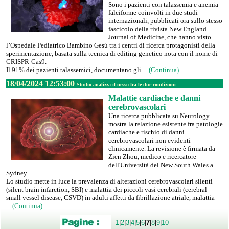
Sono i pazienti con talassemia e anemia
falciforme coinvolti in due studi
internazionali, pubblicati ora sullo stesso
fascicolo della rivista New England
Journal of Medicine, che hanno visto
l’Ospedale Pediatrico Bambino Gesù tra i centri di ricerca protagonisti della
sperimentazione, basata sulla tecnica di editing genetico nota con il nome di
CRISPR-Cas9.
Il 91% dei pazienti talassemici, documentano gli ...
(Continua)
18/04/2024 12:53:00
Studio analizza il nesso fra le due condizioni
Malattie cardiache e danni
cerebrovascolari
Una ricerca pubblicata su Neurology
mostra la relazione esistente fra patologie
cardiache e rischio di danni
cerebrovascolari non evidenti
clinicamente. La revisione è firmata da
Zien Zhou, medico e ricercatore
dell'Università del New South Wales a
Sydney.
Lo studio mette in luce la prevalenza di alterazioni cerebrovascolari silenti
(silent brain infarction, SBI) e malattia dei piccoli vasi cerebrali (cerebral
small vessel disease, CSVD) in adulti affetti da fibrillazione atriale, malattia
...
(Continua)
1
|
2
|
3
|
4
|
5
|
6
|
7
|
8
|
9
|
10