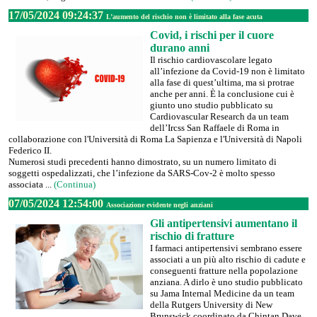
17/05/2024 09:24:37
L’aumento del rischio non è limitato alla fase acuta
Covid, i rischi per il cuore
durano anni
Il rischio cardiovascolare legato
all’infezione da Covid-19 non è limitato
alla fase di quest’ultima, ma si protrae
anche per anni. È la conclusione cui è
giunto uno studio pubblicato su
Cardiovascular Research da un team
dell’Ircss San Raffaele di Roma in
collaborazione con l'Università di Roma La Sapienza e l'Università di Napoli
Federico II.
Numerosi studi precedenti hanno dimostrato, su un numero limitato di
soggetti ospedalizzati, che l’infezione da SARS-Cov-2 è molto spesso
associata ...
(Continua)
07/05/2024 12:54:00
Associazione evidente negli anziani
Gli antipertensivi aumentano il
rischio di fratture
I farmaci antipertensivi sembrano essere
associati a un più alto rischio di cadute e
conseguenti fratture nella popolazione
anziana. A dirlo è uno studio pubblicato
su Jama Internal Medicine da un team
della Rutgers University di New
Brunswick coordinato da Chintan Dave.