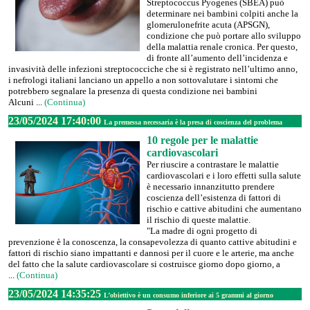
Streptococcus Pyogenes (SBEA) può
determinare nei bambini colpiti anche la
glomerulonefrite acuta (APSGN),
condizione che può portare allo sviluppo
della malattia renale cronica. Per questo,
di fronte all’aumento dell’incidenza e
invasività delle infezioni streptococciche che si è registrato nell’ultimo anno,
i nefrologi italiani lanciano un appello a non sottovalutare i sintomi che
potrebbero segnalare la presenza di questa condizione nei bambini
Alcuni ...
(Continua)
23/05/2024 17:40:00
La premessa necessaria è la presa di coscienza del problema
10 regole per le malattie
cardiovascolari
Per riuscire a contrastare le malattie
cardiovascolari e i loro effetti sulla salute
è necessario innanzitutto prendere
coscienza dell’esistenza di fattori di
rischio e cattive abitudini che aumentano
il rischio di queste malattie.
"La madre di ogni progetto di
prevenzione è la conoscenza, la consapevolezza di quanto cattive abitudini e
fattori di rischio siano impattanti e dannosi per il cuore e le arterie, ma anche
del fatto che la salute cardiovascolare si costruisce giorno dopo giorno, a
...
(Continua)
23/05/2024 14:35:25
L’obiettivo è un consumo inferiore ai 5 grammi al giorno