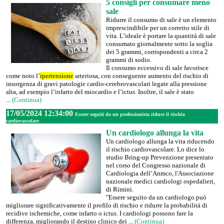
5 consigli per consumare meno
sale
Ridurre il consumo di sale è un elemento
imprescindibile per un corretto stile di
vita. L’ideale è portare la quantità di sale
consumato giornalmente sotto la soglia
dei 5 grammi, corrispondenti a circa 2
grammi di sodio.
Il consumo eccessivo di sale favorisce
come noto l’
ipertensione
arteriosa, con conseguente aumento del rischio di
insorgenza di gravi patologie cardio-cerebrovascolari legate alla pressione
alta, ad esempio l’infarto del miocardio e l’ictus. Inoltre, il sale è stato
...
(Continua)
17/05/2024 12:34:00
Essere seguiti da un professionista riduce il rischio
cardiovascolare
Un cardiologo allunga la vita
Un cardiologo allunga la vita riducendo
il rischio cardiovascolare. Lo dice lo
studio Bring-up Prevenzione presentato
nel corso del Congresso nazionale di
Cardiologia dell’Anmco, l'Associazione
nazionale medici cardiologi ospedalieri,
di Rimini.
"Essere seguito da un cardiologo può
migliorare significativamente il profilo di rischio e ridurre la probabilità di
recidive ischemiche, come infarto o ictus. I cardiologi possono fare la
differenza, migliorando il destino clinico dei ...
(Continua)