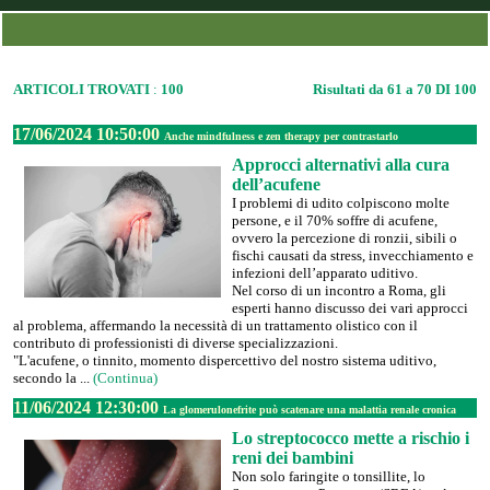
ARTICOLI TROVATI
:
100
Risultati da 61 a 70 DI 100
17/06/2024 10:50:00
Anche mindfulness e zen therapy per contrastarlo
Approcci alternativi alla cura
dell’acufene
I problemi di udito colpiscono molte
persone, e il 70% soffre di acufene,
ovvero la percezione di ronzii, sibili o
fischi causati da stress, invecchiamento e
infezioni dell’apparato uditivo.
Nel corso di un incontro a Roma, gli
esperti hanno discusso dei vari approcci
al problema, affermando la necessità di un trattamento olistico con il
contributo di professionisti di diverse specializzazioni.
"L'acufene, o tinnito, momento dispercettivo del nostro sistema uditivo,
secondo la ...
(Continua)
11/06/2024 12:30:00
La glomerulonefrite può scatenare una malattia renale cronica
Lo streptococco mette a rischio i
reni dei bambini
Non solo faringite o tonsillite, lo