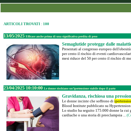
ARTICOLI TROVATI
:
100
13/05/2025
Efficace anche prima di una significativa perdita di peso
Semaglutide protegge dalle malatti
Presentati al congresso europeo dell'obesit
per cento il rischio di eventi cardiovascola
mesi riduce del 50 per cento il rischio di mo
23/04/2025 10:10:00
Le donne rischiano un’ipertensione stabile dopo il parto
Gravidanza, rischiosa una pressione
Le donne incinte che soffrono di
ipertensio
Blood Institute pubblicato su Hypertension
Lo studio ha seguito 175.000 donne la cui g
cardiache o una storia di preeclampsia ...
(C