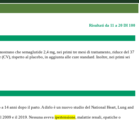
Risultati da 11 a 20 DI 100
ostrano che semaglutide 2,4 mg, nei primi tre mesi di trattamento, riduce del 37
CV), rispetto al placebo, in aggiunta alle cure standard. Inoltre, nei primi sei
no a 14 anni dopo il parto. A dirlo è un nuovo studio del National Heart, Lung and
 il 2009 e il 2019. Nessuna aveva
ipertensione
, malattie renali, epatiche o