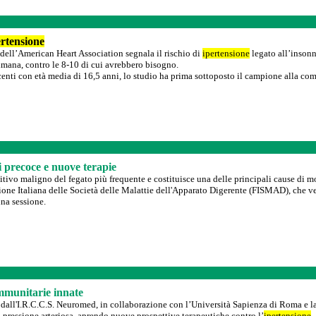
ertensione
dell’American Heart Association segnala il rischio di
ipertensione
legato all’insonni
timana, contro le 8-10 di cui avrebbero bisogno.
nti con età media di 16,5 anni, lo studio ha prima sottoposto il campione alla comp
 precoce e nuove terapie
itivo maligno del fegato più frequente e costituisce una delle principali cause di 
one Italiana delle Società delle Malattie dell'Apparato Digerente (FISMAD), che ve
na sessione.
 immunitarie innate
all'I.R.C.C.S. Neuromed, in collaborazione con l’Università Sapienza di Roma e la V
 pressione arteriosa, aprendo nuove prospettive terapeutiche contro l’
ipertensione
.