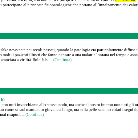
 partecipano alle risposte fisiopatologiche che portano all’innalzamento dei valori
 fake news nata nei secoli passati, quando la patologia era particolarmente diffusa tr
 molti i pazienti illustri che fanno pensare a una malattia lontana nel tempo e asso
ssociata a virilità. Solo falsi ...
(Continua)
nto
o non tutti invecchiamo allo stesso modo, ma anche al nostro interno non tutti gli 
 suo cuore si sarà mantenuto giovane a lungo, ma sulla pelle saranno chiari i segni 
ai risaputi: ...
(Continua)