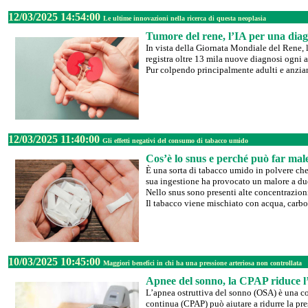
12/03/2025 14:54:00
Le ultime innovazioni nella ricerca di questa neoplasia
Tumore del rene, l’IA per una diag
In vista della Giornata Mondiale del Rene, l
registra oltre 13 mila nuove diagnosi ogni 
Pur colpendo principalmente adulti e anziani
12/03/2025 11:40:00
Gli effetti negativi del consumo di tabacco umido
Cos’è lo snus e perché può far mal
È una sorta di tabacco umido in polvere che 
sua ingestione ha provocato un malore a due
Nello snus sono presenti alte concentrazion
Il tabacco viene mischiato con acqua, carbon
10/03/2025 10:45:00
Maggiori benefici in chi ha una pressione arteriosa non controllata
Apnee del sonno, la CPAP riduce l
L’apnea ostruttiva del sonno (OSA) è una c
continua (CPAP) può aiutare a ridurre la pres