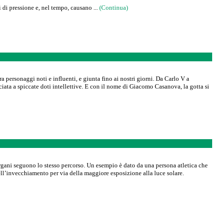
 di pressione e, nel tempo, causano ...
(Continua)
a personaggi noti e influenti, e giunta fino ai nostri giorni. Da Carlo V a
ciata a spiccate doti intellettive. E con il nome di Giacomo Casanova, la gotta si
organi seguono lo stesso percorso. Un esempio è dato da una persona atletica che
dell’invecchiamento per via della maggiore esposizione alla luce solare.