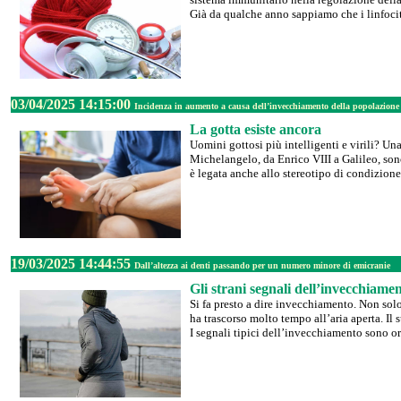
Già da qualche anno sappiamo che i linfociti
03/04/2025 14:15:00
Incidenza in aumento a causa dell’invecchiamento della popolazione
La gotta esiste ancora
Uomini gottosi più intelligenti e virili? Una
Michelangelo, da Enrico VIII a Galileo, sono
è legata anche allo stereotipo di condizione a
19/03/2025 14:44:55
Dall’altezza ai denti passando per un numero minore di emicranie
Gli strani segnali dell’invecchiame
Si fa presto a dire invecchiamento. Non sol
ha trascorso molto tempo all’aria aperta. Il
I segnali tipici dell’invecchiamento sono orm