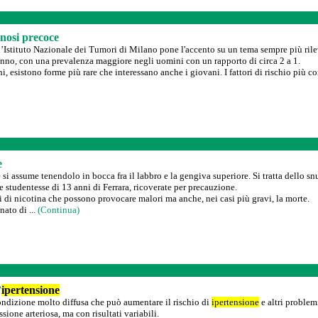
nosi precoce
’Istituto Nazionale dei Tumori di Milano pone l'accento su un tema sempre più rilev
anno, con una prevalenza maggiore negli uomini con un rapporto di circa 2 a 1.
, esistono forme più rare che interessano anche i giovani. I fattori di rischio più c
e
si assume tenendolo in bocca fra il labbro e la gengiva superiore. Si tratta dello sn
 studentesse di 13 anni di Ferrara, ricoverate per precauzione.
i di nicotina che possono provocare malori ma anche, nei casi più gravi, la morte.
ato di ...
(Continua)
’
ipertensione
ondizione molto diffusa che può aumentare il rischio di
ipertensione
e altri problem
sione arteriosa, ma con risultati variabili.