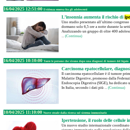
16/04/2025 12:51:00
Evidenza emersa fra gli adolescenti
L’insonnia aumenta il rischio di
ip
Uno studio presentato all’ultimo congresso 
dormano solo 6,5 ore a notte durante la set
Analizzando un gruppo di oltre 400 adolesce
...
(Continua)
16/04/2025 10:10:00
Tante le persone che vivono dopo una diagnosi di tumore del fegato
Carcinoma epatocellulare, diagnosi
Il carcinoma epatocellulare è il tumore prim
Malattie Digestive, promosso dalla Federazi
Endoscopia Digestiva (SIGE), ha dedicato u
In Italia, secondo i dati più ...
(Continua)
10/04/2025 11:10:00
Nuove strade dalla ricerca sul sistema immunitario
Ipertensione, il ruolo delle cellule
Un nuovo studio internazionale coordinato d
sistema immunitario nella regolazione della