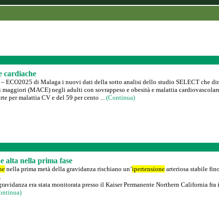
e cardiache
à – ECO2025 di Malaga i nuovi dati della sotto analisi dello studio SELECT che dim
ri maggiori (MACE) negli adulti con sovrappeso e obesità e malattia cardiovascolare (
rte per malattia CV e del 59 per cento ...
(Continua)
 alta nella prima fase
ne
nella prima metà della gravidanza rischiano un’
ipertensione
arteriosa stabile fi
.
ravidanza era stata monitorata presso il Kaiser Permanente Northern California fra
ontinua)