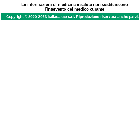
Le informazioni di medicina e salute non sostituiscono
l'intervento del medico curante
Copyright © 2000-2023 Italiasalute s.r.l. Riproduzione riservata anche parzi