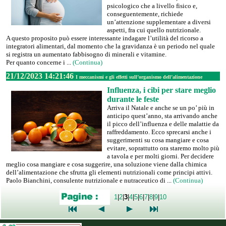
psicologico che a livello fisico e,
conseguentemente, richiede
un’attenzione supplementare a diversi
aspetti, fra cui quello nutrizionale.
A questo proposito può essere interessante indagare l’utilità del ricorso a
integratori alimentari, dal momento che la gravidanza è un periodo nel quale
si registra un aumentato fabbisogno di minerali e vitamine.
Per quanto concerne i ...
(Continua)
21/12/2023 14:21:46
I meccanismi e gli effetti sull’organismo dell’alimentazione
Influenza, i cibi per stare meglio
durante le feste
Arriva il Natale e anche se un po’ più in
anticipo quest’anno, sta arrivando anche
il picco dell’influenza e delle malattie da
raffreddamento. Ecco sprecarsi anche i
suggerimenti su cosa mangiare e cosa
evitare, soprattutto ora staremo molto più
a tavola e per molti giorni. Per decidere
meglio cosa mangiare e cosa suggerire, una soluzione viene dalla chimica
dell’alimentazione che sfrutta gli elementi nutrizionali come principi attivi.
Paolo Bianchini, consulente nutrizionale e nutraceutico di ...
(Continua)
1
|
2
|
3
|
4
|
5
|
6
|
7
|
8
|
9
|
10