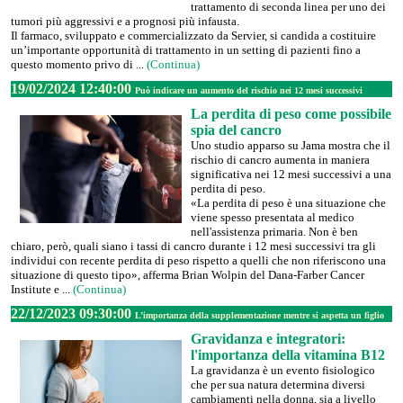
trattamento di seconda linea per uno dei
tumori più aggressivi e a prognosi più infausta.
Il farmaco, sviluppato e commercializzato da Servier, si candida a costituire
un’importante opportunità di trattamento in un setting di pazienti fino a
questo momento privo di ...
(Continua)
19/02/2024 12:40:00
Può indicare un aumento del rischio nei 12 mesi successivi
La perdita di peso come possibile
spia del cancro
Uno studio apparso su Jama mostra che il
rischio di cancro aumenta in maniera
significativa nei 12 mesi successivi a una
perdita di peso.
«La perdita di peso è una situazione che
viene spesso presentata al medico
nell'assistenza primaria. Non è ben
chiaro, però, quali siano i tassi di cancro durante i 12 mesi successivi tra gli
individui con recente perdita di peso rispetto a quelli che non riferiscono una
situazione di questo tipo», afferma Brian Wolpin del Dana-Farber Cancer
Institute e ...
(Continua)
22/12/2023 09:30:00
L’importanza della supplementazione mentre si aspetta un figlio
Gravidanza e integratori:
l'importanza della vitamina B12
La gravidanza è un evento fisiologico
che per sua natura determina diversi
cambiamenti nella donna, sia a livello