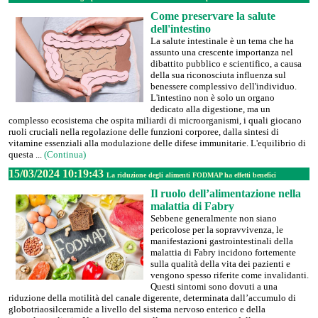
Come preservare la salute
dell'intestino
La salute intestinale è un tema che ha
assunto una crescente importanza nel
dibattito pubblico e scientifico, a causa
della sua riconosciuta influenza sul
benessere complessivo dell'individuo.
L'intestino non è solo un organo
dedicato alla digestione, ma un
complesso ecosistema che ospita miliardi di microorganismi, i quali giocano
ruoli cruciali nella regolazione delle funzioni corporee, dalla sintesi di
vitamine essenziali alla modulazione delle difese immunitarie. L'equilibrio di
questa ...
(Continua)
15/03/2024 10:19:43
La riduzione degli alimenti FODMAP ha effetti benefici
Il ruolo dell’alimentazione nella
malattia di Fabry
Sebbene generalmente non siano
pericolose per la sopravvivenza, le
manifestazioni gastrointestinali della
malattia di Fabry incidono fortemente
sulla qualità della vita dei pazienti e
vengono spesso riferite come invalidanti.
Questi sintomi sono dovuti a una
riduzione della motilità del canale digerente, determinata dall’accumulo di
globotriaosilceramide a livello del sistema nervoso enterico e della