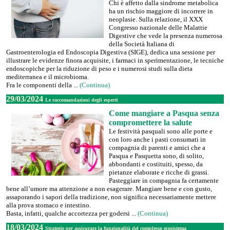
Chi è affetto dalla sindrome metabolica
ha un rischio maggiore di incorrere in
neoplasie. Sulla relazione, il XXX
Congresso nazionale delle Malattie
Digestive che vede la presenza numerosa
della Società Italiana di
Gastroenterologia ed Endoscopia Digestiva (SIGE), dedica una sessione per
illustrare le evidenze finora acquisite, i farmaci in sperimentazione, le tecniche
endoscopiche per la riduzione di peso e i numerosi studi sulla dieta
mediterranea e il microbioma.
Fra le componenti della ...
(Continua)
29/03/2024
Le raccomandazioni degli esperti
Come mangiare a Pasqua senza
compromettere la salute
Le festività pasquali sono alle porte e
con loro anche i pasti consumati in
compagnia di parenti e amici che a
Pasqua e Pasquetta sono, di solito,
abbondanti e costituiti, spesso, da
pietanze elaborate e ricche di grassi.
Pasteggiare in compagnia fa certamente
bene all’umore ma attenzione a non esagerare. Mangiare bene e con gusto,
assaporando i sapori della tradizione, non significa necessariamente mettere
alla prova stomaco e intestino.
Basta, infatti, qualche accortezza per godersi ...
(Continua)
18/03/2024
Strategie per assicurare la funzionalità del complesso ecosistema