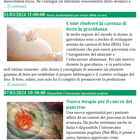
muscolatura liscia. Ne consegue un rallentato svuotamento dello stomaco e
...
(Continua)
11/03/2024 11:00:00
Nuova formulazione per evitare effetti avversi
Come risolvere la carenza di
ferro in gravidanza
In molte regioni del mondo le donne in
gravidanza sono a rischio di sviluppare
anemia da carenza di ferro (IDA). Una
condizione che può essere prevenuta con
l’integrazione del minerale e
l’educazione alimentare. Per tale motivo
durante la gravidanza - e in particolare
nell’ultimo trimestre - alle donne è consigliato di assumere un ulteriore
grammo di ferro per soddisfare il proprio fabbisogno e il corretto sviluppo del
feto. Il ferro, infatti, non solo ha il compito di promuovere la produzione
...
(Continua)
07/03/2024 10:30:00
Disponibile l’irinotecano liposomiale pegilato
Nuova terapia per il cancro del
pancreas
Una nuova opportunità per i pazienti
affetti da un tumore del pancreas in forma
avanzata. Da poche settimane anche in
Italia è disponibile l’irinotecano
liposomiale pegilato (Nal-IRI), il primo e
unico farmaco approvato come