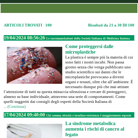
ARTICOLI TROVATI
:
100
Risultati da 21 a 30 DI 100
19/04/2024 08:56:26
Le raccomandazioni della Società Italiana di Medicina Interna
Come proteggersi dalle
microplastiche
La plastica è sempre più la materia di cui
sono fatti i nostri incubi. Non passa
giorno senza che venga pubblicato uno
studio scientifico sui danni che le
microplastiche provocano a diversi
organi e tessuti, oltre che all’ambiente. È
necessario dunque più che mai attirare
l’attenzione di tutti su questa minaccia silenziosa e cercare di proteggerci,
almeno su base individuale, attraverso una serie di comportamenti. Come
quelli suggeriti dai consigli degli esperti della Società Italiana di
...
(Continua)
17/04/2024 09:40:00
Chi somma obesità e insulino-resistenza è maggiormente esposto
La sindrome metabolica
aumenta i rischi di cancro al
fegato