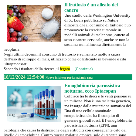
Il fruttosio è un alleato del
cancro
Uno studio della Washington University
di St. Louis pubblicato su Nature
dimostra che il consumo di fruttosio può
promuovere la crescita tumorale in
modelli animali di melanoma, cancro al
seno e cancro cervicale, anche se non la
sostanza non alimenta direttamente la
neoplasia.
Negli ultimi decenni il consumo di fruttosio è aumentato molto a causa
dell’uso di sciroppo di mais, utilizzato come dolcificante in bevande e cibi
ultraprocessati.
Secondo i risultati della ricerca, il
fegato
...
(Continua)
18/12/2024 12:54:00
Nuovo inibitore per la malattia rara
Emoglobinuria parossistica
notturna, ecco Iptacopan
Colpisce tra le dieci e le venti persone su
un milione. Non è una malattia genetica,
ma insorge dalla mutazione somatica del
Dna di una cellula staminale
emopoietica, che ha il compito di
generare globuli rossi. È l’emoglobinuria
parossistica notturna (EPN), una
patologia che causa la distruzione degli eritrociti con conseguente calo del
livello di emoglobina. Contro questa malattia cronica, solo di recente sono