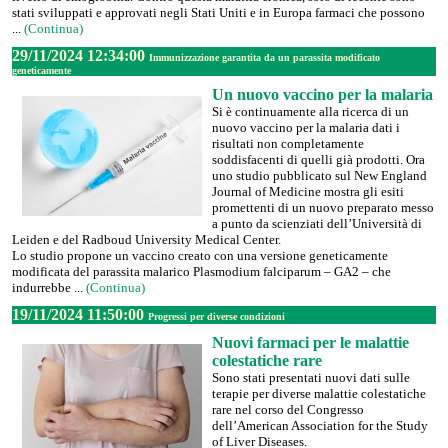
stati sviluppati e approvati negli Stati Uniti e in Europa farmaci che possono
...
(Continua)
29/11/2024 12:34:00
Immunizzazione garantita da un parassita modificato
geneticamente
Un nuovo vaccino per la malaria
Si è continuamente alla ricerca di un
nuovo vaccino per la malaria dati i
risultati non completamente
soddisfacenti di quelli già prodotti. Ora
uno studio pubblicato sul New England
Journal of Medicine mostra gli esiti
promettenti di un nuovo preparato messo
a punto da scienziati dell’Università di
Leiden e del Radboud University Medical Center.
Lo studio propone un vaccino creato con una versione geneticamente
modificata del parassita malarico Plasmodium falciparum – GA2 – che
indurrebbe ...
(Continua)
19/11/2024 11:50:00
Progressi per diverse condizioni
Nuovi farmaci per le malattie
colestatiche rare
Sono stati presentati nuovi dati sulle
terapie per diverse malattie colestatiche
rare nel corso del Congresso
dell’American Association for the Study
of Liver Diseases.