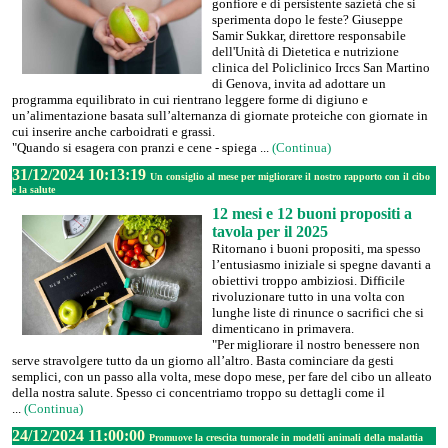
gonfiore e di persistente sazietà che si
sperimenta dopo le feste? Giuseppe
Samir Sukkar, direttore responsabile
dell'Unità di Dietetica e nutrizione
clinica del Policlinico Irccs San Martino
di Genova, invita ad adottare un
programma equilibrato in cui rientrano leggere forme di digiuno e
un’alimentazione basata sull’alternanza di giornate proteiche con giornate in
cui inserire anche carboidrati e grassi.
"Quando si esagera con pranzi e cene - spiega ...
(Continua)
31/12/2024 10:13:19
Un consiglio al mese per migliorare il nostro rapporto con il cibo
e la salute
12 mesi e 12 buoni propositi a
tavola per il 2025
Ritornano i buoni propositi, ma spesso
l’entusiasmo iniziale si spegne davanti a
obiettivi troppo ambiziosi. Difficile
rivoluzionare tutto in una volta con
lunghe liste di rinunce o sacrifici che si
dimenticano in primavera.
"Per migliorare il nostro benessere non
serve stravolgere tutto da un giorno all’altro. Basta cominciare da gesti
semplici, con un passo alla volta, mese dopo mese, per fare del cibo un alleato
della nostra salute. Spesso ci concentriamo troppo su dettagli come il
...
(Continua)
24/12/2024 11:00:00
Promuove la crescita tumorale in modelli animali della malattia