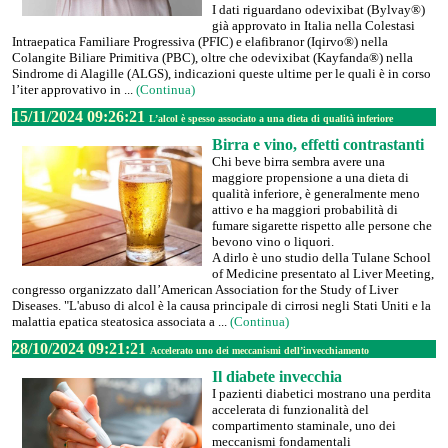
I dati riguardano odevixibat (Bylvay®)
già approvato in Italia nella Colestasi
Intraepatica Familiare Progressiva (PFIC) e elafibranor (Iqirvo®) nella
Colangite Biliare Primitiva (PBC), oltre che odevixibat (Kayfanda®) nella
Sindrome di Alagille (ALGS), indicazioni queste ultime per le quali è in corso
l’iter approvativo in ...
(Continua)
15/11/2024 09:26:21
L’alcol è spesso associato a una dieta di qualità inferiore
Birra e vino, effetti contrastanti
Chi beve birra sembra avere una
maggiore propensione a una dieta di
qualità inferiore, è generalmente meno
attivo e ha maggiori probabilità di
fumare sigarette rispetto alle persone che
bevono vino o liquori.
A dirlo è uno studio della Tulane School
of Medicine presentato al Liver Meeting,
congresso organizzato dall’American Association for the Study of Liver
Diseases. "L'abuso di alcol è la causa principale di cirrosi negli Stati Uniti e la
malattia epatica steatosica associata a ...
(Continua)
28/10/2024 09:21:21
Accelerato uno dei meccanismi dell’invecchiamento
Il diabete invecchia
I pazienti diabetici mostrano una perdita
accelerata di funzionalità del
compartimento staminale, uno dei
meccanismi fondamentali