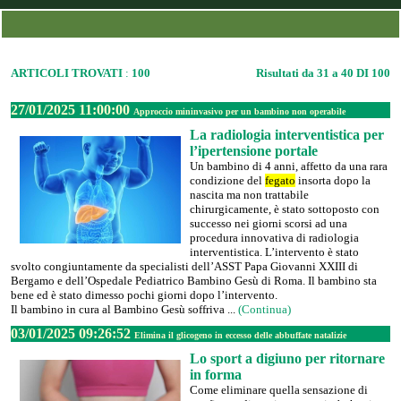
ARTICOLI TROVATI
:
100
Risultati da 31 a 40 DI 100
27/01/2025 11:00:00
Approccio mininvasivo per un bambino non operabile
La radiologia interventistica per
l’ipertensione portale
Un bambino di 4 anni, affetto da una rara
condizione del
fegato
insorta dopo la
nascita ma non trattabile
chirurgicamente, è stato sottoposto con
successo nei giorni scorsi ad una
procedura innovativa di radiologia
interventistica. L’intervento è stato
svolto congiuntamente da specialisti dell’ASST Papa Giovanni XXIII di
Bergamo e dell’Ospedale Pediatrico Bambino Gesù di Roma. Il bambino sta
bene ed è stato dimesso pochi giorni dopo l’intervento.
Il bambino in cura al Bambino Gesù soffriva ...
(Continua)
03/01/2025 09:26:52
Elimina il glicogeno in eccesso delle abbuffate natalizie
Lo sport a digiuno per ritornare
in forma
Come eliminare quella sensazione di