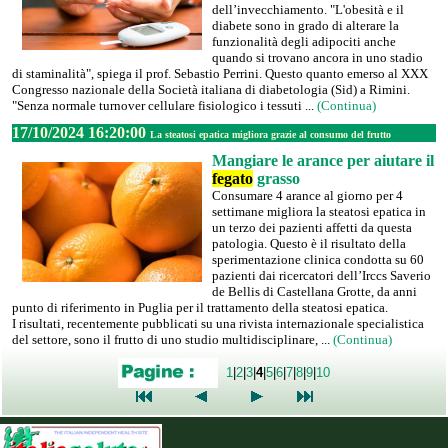
dell’invecchiamento. "L'obesità e il
diabete sono in grado di alterare la
funzionalità degli adipociti anche
quando si trovano ancora in uno stadio
di staminalità", spiega il prof. Sebastio Perrini. Questo quanto emerso al XXX
Congresso nazionale della Società italiana di diabetologia (Sid) a Rimini.
"Senza normale turnover cellulare fisiologico i tessuti ...
(Continua)
17/10/2024 16:20:00
La steatosi epatica migliora grazie al consumo del frutto
Mangiare le arance per aiutare il
fegato
grasso
Consumare 4 arance al giorno per 4
settimane migliora la steatosi epatica in
un terzo dei pazienti affetti da questa
patologia. Questo è il risultato della
sperimentazione clinica condotta su 60
pazienti dai ricercatori dell’Irccs Saverio
de Bellis di Castellana Grotte, da anni
punto di riferimento in Puglia per il trattamento della steatosi epatica.
I risultati, recentemente pubblicati su una rivista internazionale specialistica
del settore, sono il frutto di uno studio multidisciplinare, ...
(Continua)
1
|
2
|
3
|
4
|
5
|
6
|
7
|
8
|
9
|
10