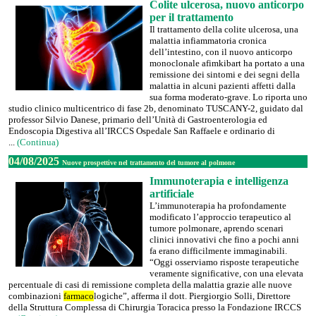
Colite ulcerosa, nuovo anticorpo
per il trattamento
Il trattamento della colite ulcerosa, una
malattia infiammatoria cronica
dell’intestino, con il nuovo anticorpo
monoclonale afimkibart ha portato a una
remissione dei sintomi e dei segni della
malattia in alcuni pazienti affetti dalla
sua forma moderato-grave. Lo riporta uno
studio clinico multicentrico di fase 2b, denominato TUSCANY-2, guidato dal
professor Silvio Danese, primario dell’Unità di Gastroenterologia ed
Endoscopia Digestiva all’IRCCS Ospedale San Raffaele e ordinario di
...
(Continua)
04/08/2025
Nuove prospettive nel trattamento del tumore al polmone
Immunoterapia e intelligenza
artificiale
L’immunoterapia ha profondamente
modificato l’approccio terapeutico al
tumore polmonare, aprendo scenari
clinici innovativi che fino a pochi anni
fa erano difficilmente immaginabili.
“Oggi osserviamo risposte terapeutiche
veramente significative, con una elevata
percentuale di casi di remissione completa della malattia grazie alle nuove
combinazioni
farmaco
logiche”, afferma il dott. Piergiorgio Solli, Direttore
della Struttura Complessa di Chirurgia Toracica presso la Fondazione IRCCS