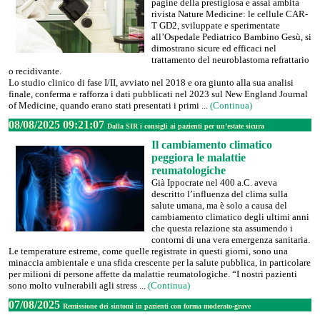
pagine della prestigiosa e assai ambita
rivista Nature Medicine: le cellule CAR-
T GD2, sviluppate e sperimentate
all’Ospedale Pediatrico Bambino Gesù, si
dimostrano sicure ed efficaci nel
trattamento del neuroblastoma refrattario
o recidivante.
Lo studio clinico di fase I/II, avviato nel 2018 e ora giunto alla sua analisi
finale, conferma e rafforza i dati pubblicati nel 2023 sul New England Journal
of Medicine, quando erano stati presentati i primi ...
(Continua)
08/08/2025 09:21:07
Dalla SIR i consigli ai pazienti per un’estate sicura
Il cambiamento climatico
peggiora le malattie
reumatologiche
Già Ippocrate nel 400 a.C. aveva
descritto l’influenza del clima sulla
salute umana, ma è solo a causa del
cambiamento climatico degli ultimi anni
che questa relazione sta assumendo i
contorni di una vera emergenza sanitaria.
Le temperature estreme, come quelle registrate in questi giorni, sono una
minaccia ambientale e una sfida crescente per la salute pubblica, in particolare
per milioni di persone affette da malattie reumatologiche. “I nostri pazienti
sono molto vulnerabili agli stress ...
(Continua)
07/08/2025
Remissione dei sintomi in pazienti con forma moderato-grave