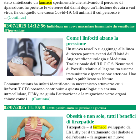
stato sintetizzato un
farmaco
sperimentale che, attivando il percorso di
riparazione, ha protetto le vie aeree dai danni dopo un’infezione dovuta a vari
virus, fra cui quello che causa Covid-19. Gli animali il cui percorso è
...
(Continua)
03/07/2025 14:12:56
Individuato un nuovo meccanismo immunitario che contribuisce
all’ipertensione
Come i linfociti alzano la
pressione
Un nuovo tassello si aggiunge alla linea
di ricerca portata avanti dall’Unità di
Angiocardioneurologia e Medicina
Traslazionale dell’I.R.C.C.S. Neuromed
di Pozzilli relativa al legame tra sistema
immunitario e ipertensione arteriosa. Uno
studio pubblicato su Nature
Communications ha infatti identificato un meccanismo attraverso cui i
linfociti T CD8 possono contribuire a questa patologia: un enzima
intracellulare, PI3Kγ, ne guida l’attivazione e la migrazione verso organi
chiave come i ...
(Continua)
02/07/2025 11:10:00
Effetti positivi anche su pressione e glicemia
Obesità e non solo, tutti i benefici
di tirzepatide
Tirzepatide – il
farmaco
sviluppato da
Eli Lilly per il trattamento del diabete e
dell’obesità – fa segnare un nuovo