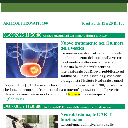
ARTICOLI TROVATI
:
100
Risultati da 11 a 20 DI 100
01/09/2025 11:50:00
Risultati straordinari con il nuovo sistema TAR-200
Nuovo trattamento per il tumore
della vescica
Un innovativo dispositivo sperimentale
per il trattamento del tumore alla vescica
ha ottenuto risultati senza precedenti. Lo
dimostra lo studio multicentrico
internazionale SunRISe-1, pubblicato sul
Journal of Clinical Oncology, che vede
protagonista l’Istituto Nazionale Tumori
Regina Elena (IRE). La ricerca ha valutato l’efficacia di TAR-200, un sistema
che funziona come un “cerotto medicato interno”, posizionato nella vescica,
rilascia lentamente e in modo continuo il
farmaco
chemioterapico
...
(Continua)
29/08/2025 11:20:00
Conferma dell’efficacia e della sicurezza del trattamento
Neuroblastoma, le CAR-T
funzionano
La conferma definitiva arriva sulle