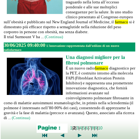
traguardo nella lotta all’eccesso
ponderale e alle sue molteplici
conseguenze per la salute. In uno studio
clinico presentato al Congresso europeo
sull’obesità e pubblicato sul New England Journal of Medicine, il
farmaco
si è
dimostrato più efficace rispetto a semaglutide nella riduzione del peso
corporeo in persone con obesità, ma senza diabete.
Il trial Surmount V ha ...
(Continua)
30/06/2025 09:40:00
L’innovazione rappresentata dall’utilizzo di un nuovo
radiofarmaco
Una diagnosi migliore per la
fibrosi polmonare
È un nuovo radio
farmaco
diagnostico per
la PET, è costruito intorno alla molecola
FAPI (Fibroblast Activation Protein
Inhibitor) e rappresenta una promettente
innovazione diagnostica, che fornirà
informazioni avanzate sul
coinvolgimento polmonare fibrosante in
corso di malattie autoimmuni reumatologiche, in primis nella sclerodermia (il
polmone è interessato nell’80-90% dei casi), consentendo di apprezzarne la
gravità e la fase di malattia (precoce o avanzata). Questo, associato alla ricerca
di ...
(Continua)
1
|
2
|
3
|
4
|
5
|
6
|
7
|
8
|
9
|
10