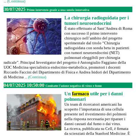
...
(Continua)
30/07/2025
Primo intervento grazie a una sonda innovativa
La chirurgia radioguidata per i
tumori neuroendocrini
È stato effettuato al Sant’Andrea di Roma
con successo il primo intervento
chirurgico nell’ambito del progetto
sperimentale dal titolo “Chirurgia
radioguidata con sonda beta in pazienti
con tumori neuroendocrini (NET)
polmonari eleggibili per chirurgia
radicale”. Principal Investigator del progetto è Antongiulio Faggiano della
UOC Medicina specialistica endocrino-metabolica, promotori i docenti
Riccardo Faccini del Dipartimento di Fisica e Andrea Isidori del Dipartimento
di Medicina ...
(Continua)
04/07/2025 10:50:00
Combatte l’azione negativa di virus e fumo
Un
farmaco
utile per i danni
polmonari
Un team di ricercatori americani ha
scoperto l’importanza di una cellula
presente nel rivestimento dei polmoni
nella risposta necessaria per riparare i
danni causati dal fumo o dai virus.
La ricerca, pubblicata su Cell, è firmata
da scienziati della Stanford Medicine. È