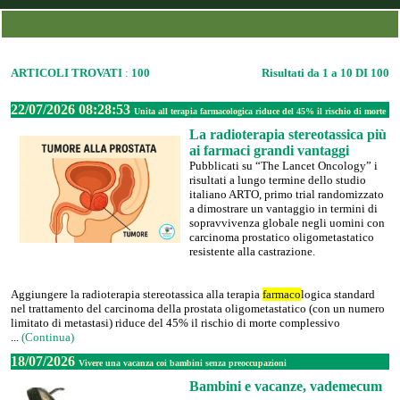
ARTICOLI TROVATI
:
100
Risultati da 1 a 10 DI 100
22/07/2026 08:28:53
Unita all terapia farmacologica riduce del 45% il rischio di morte
La radioterapia stereotassica più
ai farmaci grandi vantaggi
Pubblicati su “The Lancet Oncology” i
risultati a lungo termine dello studio
italiano ARTO, primo trial randomizzato
a dimostrare un vantaggio in termini di
sopravvivenza globale negli uomini con
carcinoma prostatico oligometastatico
resistente alla castrazione.
Aggiungere la radioterapia stereotassica alla terapia
farmaco
logica standard
nel trattamento del carcinoma della prostata oligometastatico (con un numero
limitato di metastasi) riduce del 45% il rischio di morte complessivo
...
(Continua)
18/07/2026
Vivere una vacanza coi bambini senza preoccupazioni
Bambini e vacanze, vademecum