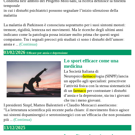
Condotta nell’ambito del Progetto Moli-sani, la ricerca definisce la finestra
temporale
in cui i disturbi psichiatrici possono segnalare l’inizio silenzioso della
malattia
La malattia di Parkinson è conosciuta soprattutto per i suoi sintomi motori:
tremore, rigidità, lentezza nei movimenti. Ma le ricerche degli ultimi anni
indicano come la patologia possa iniziare molto prima che questi segni
compaiano. Tra i segnali precoci più studiati ci sono i disturbi dell’umore:
ansia e ...
(Continua)
03/02/2026
Efficace per ansia e depressione
Lo sport efficace come una
medicina
La Società Italiana di
Neuropsico
farmaco
logia (SINPF) lancia
un appello agli specialisti: prescrivere
l’attività fisica con la stessa sistematicità
di un
farmaco
per contrastare i disturbi
d’ansia e la depressione, sia tra i giovani
che tra i meno giovani.
I presidenti Sinpf, Matteo Balestrieri e Claudio Mencacci asseriscono:
“La letteratura scientifica più recente parla chiaro: il movimento fisico agisce
sui sistemi dopaminergici e serotoninergici con un’efficacia che non possiamo
più ...
(Continua)
13/12/2025