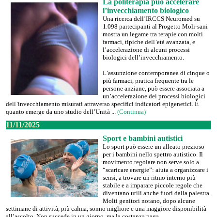
La politerapia può accelerare
l’invecchiamento biologico
Una ricerca dell’IRCCS Neuromed su
1.098 partecipanti al Progetto Moli-sani
mostra un legame tra terapie con molti
farmaci, tipiche dell’età avanzata, e
l’accelerazione di alcuni processi
biologici dell’invecchiamento.
L’assunzione contemporanea di cinque o
più farmaci, pratica frequente tra le
persone anziane, può essere associata a
un’accelerazione dei processi biologici
dell’invecchiamento misurati attraverso specifici indicatori epigenetici. È
quanto emerge da uno studio dell’Unità ...
(Continua)
11/11/2025
Sport e bambini autistici
Lo sport può essere un alleato prezioso
per i bambini nello spettro autistico. Il
movimento regolare non serve solo a
“scaricare energie”: aiuta a organizzare i
sensi, a trovare un ritmo interno più
stabile e a imparare piccole regole che
diventano utili anche fuori dalla palestra.
Molti genitori notano, dopo alcune
settimane di attività, più calma, sonno migliore e una maggiore disponibilità
all’ascolto. Non succede in un giorno, ma la costanza paga.