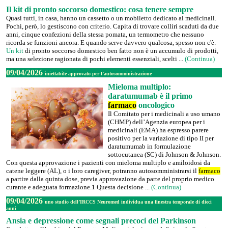
Il kit di pronto soccorso domestico: cosa tenere sempre
Quasi tutti, in casa, hanno un cassetto o un mobiletto dedicato ai medicinali.
Pochi, però, lo gestiscono con criterio. Capita di trovare colliri scaduti da due
anni, cinque confezioni della stessa pomata, un termometro che nessuno
ricorda se funzioni ancora. E quando serve davvero qualcosa, spesso non c'è.
Un kit
di pronto soccorso domestico ben fatto non è un accumulo di prodotti,
ma una selezione ragionata di pochi elementi essenziali, scelti ...
(Continua)
09/04/2026
iniettabile approvato per l’autosomministrazione
Mieloma multiplo:
daratumumab è il primo
farmaco
oncologico
Il Comitato per i medicinali a uso umano
(CHMP) dell’Agenzia europea per i
medicinali (EMA) ha espresso parere
positivo per la variazione di tipo II per
daratumumab in formulazione
sottocutanea (SC) di Johnson & Johnson.
Con questa approvazione i pazienti con mieloma multiplo e amiloidosi da
catene leggere (AL), o i loro caregiver, potranno autosomministrarsi il
farmaco
a partire dalla quinta dose, previa approvazione da parte del proprio medico
curante e adeguata formazione.1 Questa decisione ...
(Continua)
09/04/2026
uno studio dell’IRCCS Neuromed individua una finestra temporale di dieci
anni
Ansia e depressione come segnali precoci del Parkinson