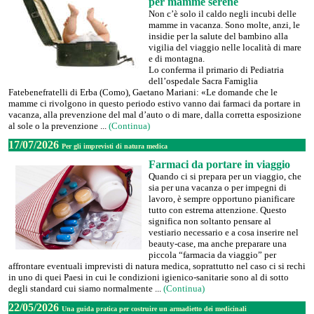
per mamme serene
Non c’è solo il caldo negli incubi delle
mamme in vacanza. Sono molte, anzi, le
insidie per la salute del bambino alla
vigilia del viaggio nelle località di mare
e di montagna.
Lo conferma il primario di Pediatria
dell’ospedale Sacra Famiglia
Fatebenefratelli di Erba (Como), Gaetano Mariani: «Le domande che le
mamme ci rivolgono in questo periodo estivo vanno dai farmaci da portare in
vacanza, alla prevenzione del mal d’auto o di mare, dalla corretta esposizione
al sole o la prevenzione ...
(Continua)
17/07/2026
Per gli imprevisti di natura medica
Farmaci da portare in viaggio
Quando ci si prepara per un viaggio, che
sia per una vacanza o per impegni di
lavoro, è sempre opportuno pianificare
tutto con estrema attenzione. Questo
significa non soltanto pensare al
vestiario necessario e a cosa inserire nel
beauty-case, ma anche preparare una
piccola “farmacia da viaggio” per
affrontare eventuali imprevisti di natura medica, soprattutto nel caso ci si rechi
in uno di quei Paesi in cui le condizioni igienico-sanitarie sono al di sotto
degli standard cui siamo normalmente ...
(Continua)
22/05/2026
Una guida pratica per costruire un armadietto dei medicinali