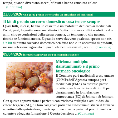
tempo, quando diventano secchi, sfibrati e hanno cambiato colore.
...
(Continua)
22/05/2026
Una guida pratica per costruire un armadietto dei medicinali
Il kit di pronto soccorso domestico: cosa tenere sempre
Quasi tutti, in casa, hanno un cassetto o un mobiletto dedicato ai medicinali.
Pochi, però, lo gestiscono con criterio. Capita di trovare colliri scaduti da due
anni, cinque confezioni della stessa pomata, un termometro che nessuno
ricorda se funzioni ancora. E quando serve davvero qualcosa, spesso non c'è.
Un kit
di pronto soccorso domestico ben fatto non è un accumulo di prodotti,
ma una selezione ragionata di pochi elementi essenziali, scelti ...
(Continua)
09/04/2026
iniettabile approvato per l’autosomministrazione
Mieloma multiplo:
daratumumab è il primo
farmaco oncologico
Il Comitato per i medicinali a uso umano
(CHMP) dell’Agenzia europea per i
medicinali (EMA) ha espresso parere
positivo per la variazione di tipo II per
daratumumab in formulazione
sottocutanea (SC) di Johnson & Johnson.
Con questa approvazione i pazienti con mieloma multiplo e amiloidosi da
catene leggere (AL), o i loro caregiver, potranno autosomministrarsi il farmaco
a partire dalla quinta dose, previa approvazione da parte del proprio medico
curante e adeguata formazione.1 Questa decisione ...
(Continua)