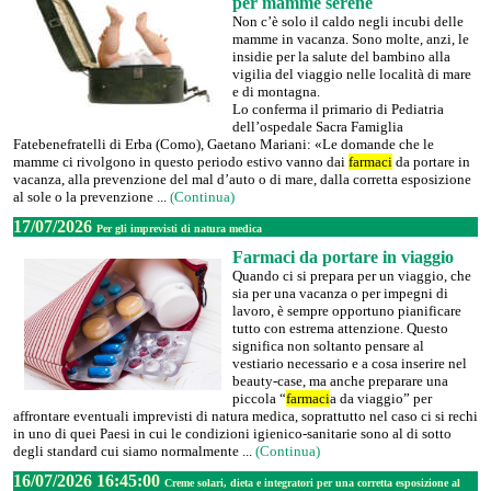
per mamme serene
Non c’è solo il caldo negli incubi delle
mamme in vacanza. Sono molte, anzi, le
insidie per la salute del bambino alla
vigilia del viaggio nelle località di mare
e di montagna.
Lo conferma il primario di Pediatria
dell’ospedale Sacra Famiglia
Fatebenefratelli di Erba (Como), Gaetano Mariani: «Le domande che le
mamme ci rivolgono in questo periodo estivo vanno dai
farmaci
da portare in
vacanza, alla prevenzione del mal d’auto o di mare, dalla corretta esposizione
al sole o la prevenzione ...
(Continua)
17/07/2026
Per gli imprevisti di natura medica
Farmaci da portare in viaggio
Quando ci si prepara per un viaggio, che
sia per una vacanza o per impegni di
lavoro, è sempre opportuno pianificare
tutto con estrema attenzione. Questo
significa non soltanto pensare al
vestiario necessario e a cosa inserire nel
beauty-case, ma anche preparare una
piccola “
farmaci
a da viaggio” per
affrontare eventuali imprevisti di natura medica, soprattutto nel caso ci si rechi
in uno di quei Paesi in cui le condizioni igienico-sanitarie sono al di sotto
degli standard cui siamo normalmente ...
(Continua)
16/07/2026 16:45:00
Creme solari, dieta e integratori per una corretta esposizione al