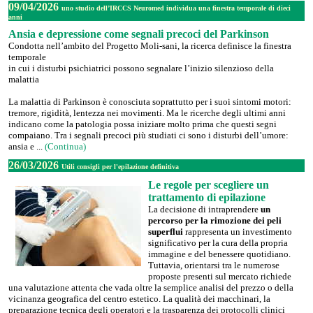
09/04/2026
uno studio dell’IRCCS Neuromed individua una finestra temporale di dieci
anni
Ansia e depressione come segnali precoci del Parkinson
Condotta nell’ambito del Progetto Moli-sani, la ricerca definisce la finestra
temporale
in cui i disturbi psichiatrici possono segnalare l’inizio silenzioso della
malattia
La malattia di Parkinson è conosciuta soprattutto per i suoi sintomi motori:
tremore, rigidità, lentezza nei movimenti. Ma le ricerche degli ultimi anni
indicano come la patologia possa iniziare molto prima che questi segni
compaiano. Tra i segnali precoci più studiati ci sono i disturbi dell’umore:
ansia e ...
(Continua)
26/03/2026
Utili consigli per l'epilazione definitiva
Le regole per scegliere un
trattamento di epilazione
La decisione di intraprendere
un
percorso per la rimozione dei peli
superflui
rappresenta un investimento
significativo per la cura della propria
immagine e del benessere quotidiano.
Tuttavia, orientarsi tra le numerose
proposte presenti sul mercato richiede
una valutazione attenta che vada oltre la semplice analisi del prezzo o della
vicinanza geografica del centro estetico. La qualità dei macchinari, la
preparazione tecnica degli operatori e la trasparenza dei protocolli clinici