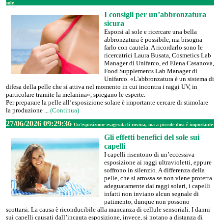
sole
I consigli per un’abbronzatura
sicura
Esporsi al sole e ricercare una bella
abbronzatura è possibile, ma bisogna
farlo con cautela. A ricordarlo sono le
ricercatrici Laura Busata, Cosmetics Lab
Manager di Unifarco, ed Elena Casanova,
Food Supplements Lab Manager di
Unifarco. «L'abbronzatura è un sistema di
difesa della pelle che si attiva nel momento in cui incontra i raggi UV, in
particolare tramite la melanina», spiegano le esperte.
Per preparare la pelle all’esposizione solare è importante cercare di stimolare
la produzione ...
(Continua)
27/06/2026 09:29:36
Un’esposizione esagerata li rovina, ma a piccole dosi è importante
Gli effetti benefici del sole sui
capelli
I capelli risentono di un’eccessiva
esposizione ai raggi ultravioletti, eppure
soffrono in silenzio. A differenza della
pelle, che si arrossa se non viene protetta
adeguatamente dai raggi solari, i capelli
infatti non inviano alcun segnale di
patimento, dunque non possono
scottarsi. La causa è riconducibile alla mancanza di cellule sensoriali. I danni
sui capelli causati dall’incauta esposizione, invece, si notano a distanza di