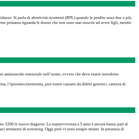
danze. Si parla di abortività ricorrenti (RPL) quando le perdite sono due o più,
te primaria riguarda le donne che non sono mai riuscite ad avere figli, mentre
 un aminoacido essenziale nell’uomo, ovvero che deve essere introdotto
na, l’iperomocisteinemia, può essere causato da difetti genetici, carenza di
ono 5200 le nuove diagnosi. La sopravvivenza a 5 anni è ancora bassa, pari al
ci strumenti di screening. Oggi però vi sono terapie mirate. In presenza di