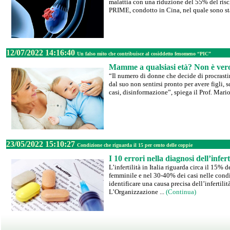
malattia con una riduzione del 55% del risch
PRIME, condotto in Cina, nel quale sono sta
12/07/2022 14:16:40
Un falso mito che contribuisce al cosiddetto fenomeno “PIC”
Mamme a qualsiasi età? Non è ver
“Il numero di donne che decide di procrastin
dal suo non sentirsi pronto per avere figli, 
casi, disinformazione”, spiega il Prof. Mari
23/05/2022 15:10:27
Condizione che riguarda il 15 per cento delle coppie
I 10 errori nella diagnosi dell’infert
L’infertilità in Italia riguarda circa il 15%
femminile e nel 30-40% dei casi nelle condizi
identificare una causa precisa dell’infertilità
L’Organizzazione ...
(Continua)