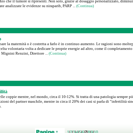
io che il tumore si ripresenti. Non solo, grazie al dosaggio personalizzato, diminui
te analizzate le evidenze su niraparib, PARP ...
(Continua)
o
are la maternità o è costretta a farlo è in continuo aumento. Le ragioni sono moltepl
scelta volontaria volta a dedicare le proprie energie ad altro, come il completamento d
o Mignini Renzini, Direttore ...
(Continua)
ilità
 delle coppie mentre, nel mondo, circa il 10-12%. Si tratta di una patologia sempre p
oni del partner maschile, mentre in circa il 20% dei casi si parla di “infertilità sin
.
1
|
2
|
3
|
4
|
5
|
6
|
7
|
8
|
9
|
10