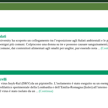
lati
iversity ha scoperto un collegamento tra l’esposizione agli ftalati ambientali e le p
enigni più comuni. Colpiscono una donna su tre e possono causare sanguinamenti, ane
omune, dai contenitori alimentari agli smalti per unghie, pur essendo nota ...
(Cont
relli
a, il virus Issyk-Kul (ISKV) da un pipistrello. L’isolamento è stato eseguito su un e
ofilattico sperimentale della Lombardia e dell’Emilia-Romagna (Izsler) all’interno d
virus è stato isolato da un ...
(Continua)