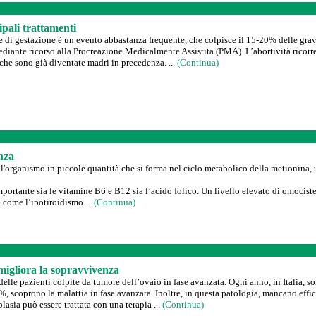
ipali trattamenti
 di gestazione è un evento abbastanza frequente, che colpisce il 15-20% delle gravi
iante ricorso alla Procreazione Medicalmente Assistita (PMA). L’abortività ricorren
che sono già diventate madri in precedenza. ...
(Continua)
anza
l'organismo in piccole quantità che si forma nel ciclo metabolico della metionina,
ortante sia le vitamine B6 e B12 sia l’acido folico. Un livello elevato di omocistei
 come l’ipotiroidismo ...
(Continua)
migliora la sopravvivenza
elle pazienti colpite da tumore dell’ovaio in fase avanzata. Ogni anno, in Italia, s
 scoprono la malattia in fase avanzata. Inoltre, in questa patologia, mancano effica
asia può essere trattata con una terapia ...
(Continua)