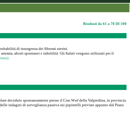
Risultati da 61 a 70 DI 100
robabilità di insorgenza dei fibromi uterini.
mia, aborti spontanei e infertilità. Gli ftalati vengono utilizzati per il
inua)
semplare deceduto spontaneamente presso il Cras Wwf della Valpredina, in provincia
elle indagini di sorveglianza passiva sui pipistrelli previste appunto dal Piano