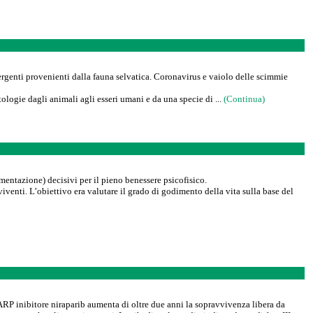
ergenti provenienti dalla fauna selvatica. Coronavirus e vaiolo delle scimmie
logie dagli animali agli esseri umani e da una specie di ...
(Continua)
imentazione) decisivi per il pieno benessere psicofisico.
iventi. L’obiettivo era valutare il grado di godimento della vita sulla base del
ARP inibitore niraparib aumenta di oltre due anni la sopravvivenza libera da