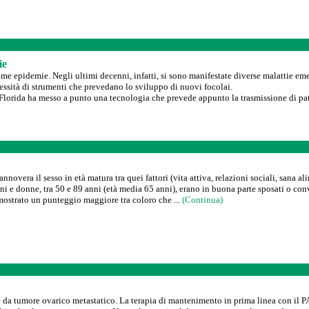
ie
me epidemie. Negli ultimi decenni, infatti, si sono manifestate diverse malattie em
essità di strumenti che prevedano lo sviluppo di nuovi focolai.
 Florida ha messo a punto una tecnologia che prevede appunto la trasmissione di pato
vera il sesso in età matura tra quei fattori (vita attiva, relazioni sociali, sana al
ini e donne, tra 50 e 89 anni (età media 65 anni), erano in buona parte sposati o conv
o mostrato un punteggio maggiore tra coloro che ...
(Continua)
 da tumore ovarico metastatico. La terapia di mantenimento in prima linea con il P