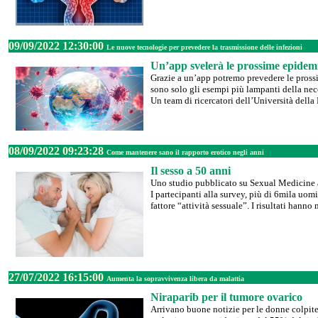
09/09/2022 12:30:00
Le nuove tecnologie per prevedere la trasmissione delle infezioni
Un’app svelerà le prossime epidem
Grazie a un’app potremo prevedere le prossi
sono solo gli esempi più lampanti della nec
Un team di ricercatori dell’Università della
08/09/2022 09:23:28
Come mantenere sano il rapporto erotico negli anni
Il sesso a 50 anni
Uno studio pubblicato su Sexual Medicine anno
I partecipanti alla survey, più di 6mila uom
fattore “attività sessuale”. I risultati hann
27/07/2022 16:15:00
Aumenta la sopravvivenza libera da malattia
Niraparib per il tumore ovarico
Arrivano buone notizie per le donne colpite