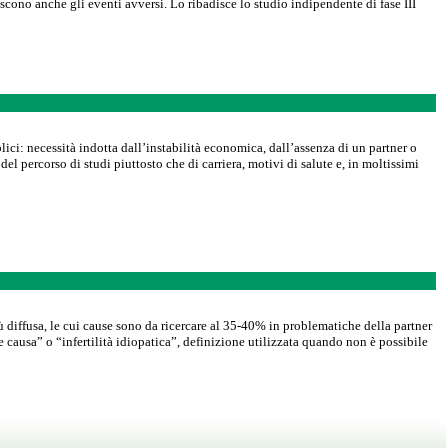
scono anche gli eventi avversi. Lo ribadisce lo studio indipendente di fase III
ici: necessità indotta dall’instabilità economica, dall’assenza di un partner o
el percorso di studi piuttosto che di carriera, motivi di salute e, in moltissimi
iù diffusa, le cui cause sono da ricercare al 35-40% in problematiche della partner
e causa” o “infertilità idiopatica”, definizione utilizzata quando non è possibile