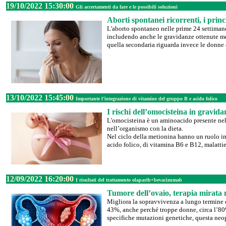
19/10/2022 15:30:00
Gli accertamenti da fare e le possibili soluzioni
Aborti spontanei ricorrenti, i princ
L'aborto spontaneo nelle prime 24 settimane
includendo anche le gravidanze ottenute med
quella secondaria riguarda invece le donne 
13/10/2022 15:45:00
Importante l’integrazione di vitamine del gruppo B e acido folico
I rischi dell’omocisteina in gravid
L'omocisteina è un aminoacido presente nel
nell’organismo con la dieta.
Nel ciclo della metionina hanno un ruolo imp
acido folico, di vitamina B6 e B12, malattie
12/09/2022 16:20:00
I risultati del trattamento olaparib+bevacizumab
Tumore dell’ovaio, terapia mirata 
Migliora la sopravvivenza a lungo termine d
43%, anche perché troppe donne, circa l’80%,
specifiche mutazioni genetiche, questa neopl