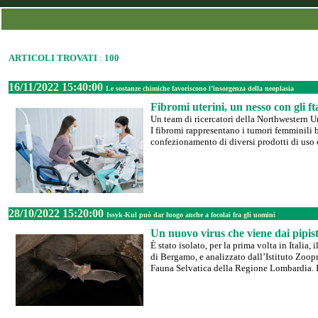
ARTICOLI TROVATI
:
100
16/11/2022 15:40:00
Le sostanze chimiche favoriscono l’insorgenza della neoplasia
Fibromi uterini, un nesso con gli fta
Un team di ricercatori della Northwestern Un
I fibromi rappresentano i tumori femminili b
confezionamento di diversi prodotti di uso c
28/10/2022 15:20:00
Issyk-Kul può dar luogo anche a focolai fra gli uomini
Un nuovo virus che viene dai pipist
È stato isolato, per la prima volta in Itali
di Bergamo, e analizzato dall’Istituto Zoopr
Fauna Selvatica della Regione Lombardia. Il 