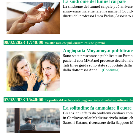
La sindrome del tunnel carpale
La sindrome del tunnel carpale può arrivare a
annoverare malattie rare ma anche il Covid
diretti dal professor Luca Padua, Associato i
08/02/2023 17:40:00
Malattia rara che può causare ictus nei giovani
Angiopatia Moyamoya: pubblicate l
Sono state presentate e pubblicate su Euro
pazienti con MMA nel processo decisionale 
Tali linee guida sono state supportate dalla
dalla dottoressa Anna ...
(Continua)
07/02/2023 15:40:00
La perdita del ruolo sociale peggiora l’esito di malattie cardiovascola
La solitudine fa ammalare il cuore 
Gli anziani affetti da problemi cardiaci com
in Cardiovascular Medicine rivela infatti che
Satoshi Katano, ricercatore della Sapporo M