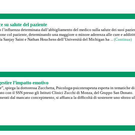
e su salute del paziente
 l’influenza determinata dall’abbigliamento del medico sulla salute dei suoi pazien
zione col paziente, determinando una maggiore o minore aderenza alle cure e addiritt
i da Sanjay Saint e Nathan Houchens dell’Università del Michigan ha ...
(Continua)
gestire l’impatto emotivo
e”, spiega la dottoressa Zucchetta, Psicologa-psicoterapeuta esperta in tematiche di
to con il SSN presso gli Istituti Clinici Zucchi di Monza, del Gruppo San Donato.
enerati dal mancato concepimento, si affianca la difficoltà di sostenere uno sforzo ult