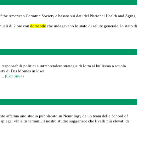
of the American Geriatric Society e basato sui dati del National Health and Aging
nuali di 2 ore con
domande
che indagavano lo stato di salute generale, lo stato di
esponsabili politici a intraprendere strategie di lotta al bullismo a scuola.
ity di Des Moines in Iowa.
 ...
(Continua)
quanto afferma uno studio pubblicato su Neurology da un team della School of
ga: «In altri termini, il nostro studio suggerisce che livelli più elevati di