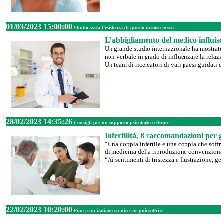
01/03/2023 15:00:00
Studio svela l’esistenza di questo curioso nesso
L’abbigliamento del medico influisc
Un grande studio internazionale ha mostrato
non verbale in grado di influenzare la rela
Un team di ricercatori di vari paesi guidat
28/02/2023 14:35:26
Consigli per un supporto psicologico efficace
Infertilità, 8 raccomandazioni per 
“Una coppia infertile è una coppia che soffr
di medicina della riproduzione convenziona
“Ai sentimenti di tristezza e frustrazione, g
22/02/2023 10:20:00
Fino a un italiano su dieci ne può soffrire