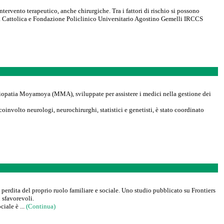
ntervento terapeutico, anche chirurgiche. Tra i fattori di rischio si possono
tà Cattolica e Fondazione Policlinico Universitario Agostino Gemelli IRCCS
giopatia Moyamoya (MMA), sviluppate per assistere i medici nella gestione dei
oinvolto neurologi, neurochirurghi, statistici e genetisti, è stato coordinato
perdita del proprio ruolo familiare e sociale. Uno studio pubblicato su Frontiers
i sfavorevoli.
iale è ...
(Continua)