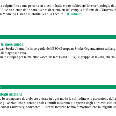
 colpire fino a una persona su dieci in Italia e può richiedere diverse tipologie di i
-19: sono alcune delle conclusioni di scienziati del campus di Roma dell’Universi
n Medicina Fisica e Riabilitativa alla Facoltà ...
(Continua)
e linee guida
pean Stroke Journal le linee guida dell'ESO (European Stroke Organization) sull'an
di diagnosi e cura.
 Rete europea per le malattie vascolari rare (VASCERN). Il gruppo di lavoro, che ha c
ri
degli anziani
e lo scompenso dovrebbero evitare in ogni modo la solitudine e la percezione della 
 gli anziani che si sentono soli e inutili mostrano più spesso degli altri esiti clinic
edical University, commenta: "Recenti ricerche hanno dimostrato che la fragilità soc