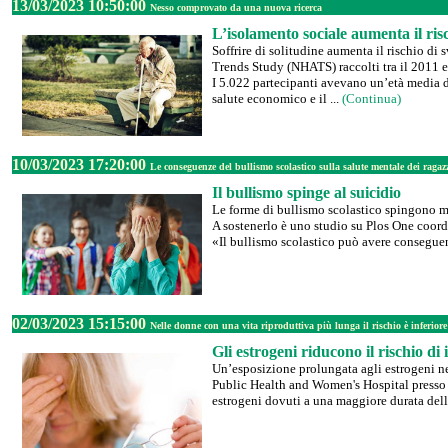
13/03/2023 10:50:00
Nesso comprovato da una nuova ricerca
L’isolamento sociale aumenta il ri
Soffrire di solitudine aumenta il rischio di
Trends Study (NHATS) raccolti tra il 2011 e
I 5.022 partecipanti avevano un’età media di
salute economico e il ...
(Continua)
10/03/2023 17:20:00
Le conseguenze del bullismo scolastico sulla salute mentale dei ragaz
Il bullismo spinge al suicidio
Le forme di bullismo scolastico spingono mol
A sostenerlo è uno studio su Plos One coor
«Il bullismo scolastico può avere conseguenz
02/03/2023 15:15:00
Nelle donne con una vita riproduttiva più lunga il rischio è inferiore
Gli estrogeni riducono il rischio di 
Un’esposizione prolungata agli estrogeni ne
Public Health and Women's Hospital presso l
estrogeni dovuti a una maggiore durata della 