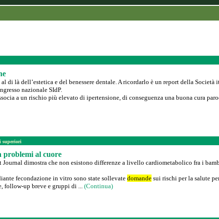
ne
 al di là dell’estetica e del benessere dentale. A ricordarlo è un report della Società
congresso nazionale SIdP.
associa a un rischio più elevato di ipertensione, di conseguenza una buona cura parod
i superiori
a problemi al cuore
Journal dimostra che non esistono differenze a livello cardiometabolico fra i bambi
iante fecondazione in vitro sono state sollevate
domande
sui rischi per la salute p
, follow-up breve e gruppi di ...
(Continua)