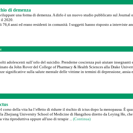
schio di demenza
 sviluppare una forma di demenza. A dirlo è un nuovo studio pubblicato sul Journal 
 il 2020.
 76,4 anni ed erano residenti in comunità. I soggetti hanno risposto a interviste an
zi
ti adolescenti sull’orlo del suicidio. Prenderne coscienza può aiutare insegnanti e r
dinato da John Rover del College of Pharmacy & Health Sciences alla Drake Univers
e significative sulla salute mentale delle vittime in termini di depressione, ansia e
ictus
l corso della vita ha l’effetto di ridurre il rischio di ictus dopo la menopausa. È 
a Zhejiang University School of Medicine di Hangzhou diretto da Leying Ho, che spie
vita riproduttiva oppure all'uso di terapie ...
(Continua)