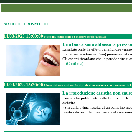
ARTICOLI TROVATI
:
100
14/03/2023 15:00:00
Nesso fra salute orale e benessere cardiovascolare
Una bocca sana abbassa la pressio
La salute orale ha effetti benefici che vanno
ipertensione arteriosa (Siia) presentato al 
Gli esperti ricordano che la parodontite si 
...
(Continua)
13/03/2023 15:30:00
I bambini concepiti con la riproduzione assistita non mostrano risch
La riproduzione assistita non caus
Uno studio pubblicato sullo European Heart 
assistita.
«Sin dalla prima nascita di un bambino med
limitati da piccole dimensioni del campione