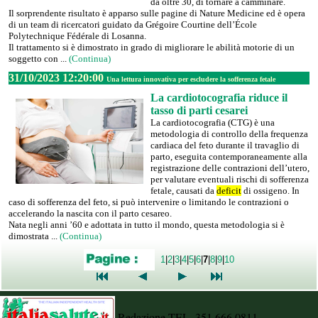
da oltre 30, di tornare a camminare.
Il sorprendente risultato è apparso sulle pagine di Nature Medicine ed è opera
di un team di ricercatori guidato da Grégoire Courtine dell’École
Polytechnique Fédérale di Losanna.
Il trattamento si è dimostrato in grado di migliorare le abilità motorie di un
soggetto con ...
(Continua)
31/10/2023 12:20:00
Una lettura innovativa per escludere la sofferenza fetale
La cardiotocografia riduce il
tasso di parti cesarei
La cardiotocografia (CTG) è una
metodologia di controllo della frequenza
cardiaca del feto durante il travaglio di
parto, eseguita contemporaneamente alla
registrazione delle contrazioni dell’utero,
per valutare eventuali rischi di sofferenza
fetale, causati da
deficit
di ossigeno. In
caso di sofferenza del feto, si può intervenire o limitando le contrazioni o
accelerando la nascita con il parto cesareo.
Nata negli anni ’60 e adottata in tutto il mondo, questa metodologia si è
dimostrata ...
(Continua)
1
|
2
|
3
|
4
|
5
|
6
|
7
|
8
|
9
|
10
Redazione TEL. 351.666.0811