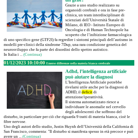
Grazie a uno studio realizzato su
organoidi cerebrali e ora in fase pre-
clinica, un team interdisciplinare di
scienziati dell’Università Statale di
Milano, di IEO - Istituto Europeo di
Oncologia e di Human Technopole ha
scoperto che l’inibizione farmacologica
di uno specifico gene (GTF2I) fa regredire i sintomi principali dell’autismo in
modelli pre-clinici della sindrome 7Dup, una rara condizione genetica del
neurosviluppo che fa parte dei disordini dello spettro autistico.
In Italia i ...
(Continua)
01/12/2023 10:10:00
Emerse differenze nella materia bianca cerebrale
Adhd, l’intelligenza artificiale
può aiutare la diagnosi
L’Intelligenza Artificiale potrebbe
rivelarsi utile anche per la diagnosi di
ADHD, il
deficit
di
attenzione/iperattività.
Il sistema automatizzato riesce a
individuare le anomalie nel cervello
degli adolescenti che soffrono del
disturbo, in particolare per ciò che riguarda 9 tratti di materia bianca, cioè le
fibre nervose.
Uno degli autori dello studio, Justin Huynh dell’Università della California di
San Francisco, commenta: "Il disturbo si manifesta spesso in età precoce e può
avere un ...
(Continua)