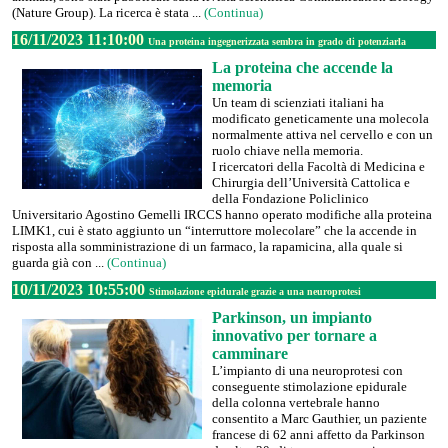
(Nature Group). La ricerca è stata ...
(Continua)
16/11/2023 11:10:00
Una proteina ingegnerizzata sembra in grado di potenziarla
La proteina che accende la
memoria
Un team di scienziati italiani ha
modificato geneticamente una molecola
normalmente attiva nel cervello e con un
ruolo chiave nella memoria.
I ricercatori della Facoltà di Medicina e
Chirurgia dell’Università Cattolica e
della Fondazione Policlinico
Universitario Agostino Gemelli IRCCS hanno operato modifiche alla proteina
LIMK1, cui è stato aggiunto un “interruttore molecolare” che la accende in
risposta alla somministrazione di un farmaco, la rapamicina, alla quale si
guarda già con ...
(Continua)
10/11/2023 10:55:00
Stimolazione epidurale grazie a una neuroprotesi
Parkinson, un impianto
innovativo per tornare a
camminare
L’impianto di una neuroprotesi con
conseguente stimolazione epidurale
della colonna vertebrale hanno
consentito a Marc Gauthier, un paziente
francese di 62 anni affetto da Parkinson