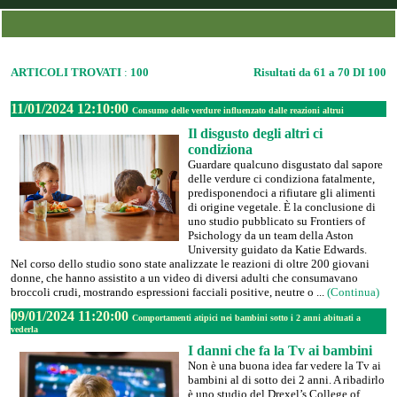
ARTICOLI TROVATI
:
100
Risultati da 61 a 70 DI 100
11/01/2024 12:10:00
Consumo delle verdure influenzato dalle reazioni altrui
Il disgusto degli altri ci
condiziona
Guardare qualcuno disgustato dal sapore
delle verdure ci condiziona fatalmente,
predisponendoci a rifiutare gli alimenti
di origine vegetale. È la conclusione di
uno studio pubblicato su Frontiers of
Psichology da un team della Aston
University guidato da Katie Edwards.
Nel corso dello studio sono state analizzate le reazioni di oltre 200 giovani
donne, che hanno assistito a un video di diversi adulti che consumavano
broccoli crudi, mostrando espressioni facciali positive, neutre o ...
(Continua)
09/01/2024 11:20:00
Comportamenti atipici nei bambini sotto i 2 anni abituati a
vederla
I danni che fa la Tv ai bambini
Non è una buona idea far vedere la Tv ai
bambini al di sotto dei 2 anni. A ribadirlo
è uno studio del Drexel’s College of