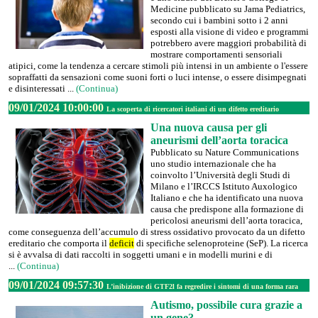
Medicine pubblicato su Jama Pediatrics,
secondo cui i bambini sotto i 2 anni
esposti alla visione di video e programmi
potrebbero avere maggiori probabilità di
mostrare comportamenti sensoriali
atipici, come la tendenza a cercare stimoli più intensi in un ambiente o l'essere
sopraffatti da sensazioni come suoni forti o luci intense, o essere disimpegnati
e disinteressati ...
(Continua)
09/01/2024 10:00:00
La scoperta di ricercatori italiani di un difetto ereditario
Una nuova causa per gli
aneurismi dell’aorta toracica
Pubblicato su Nature Communications
uno studio internazionale che ha
coinvolto l’Università degli Studi di
Milano e l’IRCCS Istituto Auxologico
Italiano e che ha identificato una nuova
causa che predispone alla formazione di
pericolosi aneurismi dell’aorta toracica,
come conseguenza dell’accumulo di stress ossidativo provocato da un difetto
ereditario che comporta il
deficit
di specifiche selenoproteine (SeP). La ricerca
si è avvalsa di dati raccolti in soggetti umani e in modelli murini e di
...
(Continua)
09/01/2024 09:57:30
L’inibizione di GTF2l fa regredire i sintomi di una forma rara
Autismo, possibile cura grazie a
un gene?