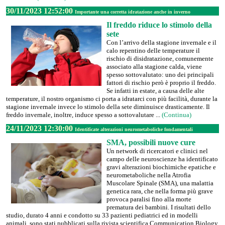
30/11/2023 12:52:00
Importante una corretta idratazione anche in inverno
Il freddo riduce lo stimolo della
sete
Con l’arrivo della stagione invernale e il
calo repentino delle temperature il
rischio di disidratazione, comunemente
associato alla stagione calda, viene
spesso sottovalutato: uno dei principali
fattori di rischio però è proprio il freddo.
Se infatti in estate, a causa delle alte
temperature, il nostro organismo ci porta a idratarci con più facilità, durante la
stagione invernale invece lo stimolo della sete diminuisce drasticamente. Il
freddo invernale, inoltre, induce spesso a sottovalutare ...
(Continua)
24/11/2023 12:30:00
Identificate alterazioni neurometaboliche fondamentali
SMA, possibili nuove cure
Un network di ricercatori e clinici nel
campo delle neuroscienze ha identificato
gravi alterazioni biochimiche epatiche e
neurometaboliche nella Atrofia
Muscolare Spinale (SMA), una malattia
genetica rara, che nella forma più grave
provoca paralisi fino alla morte
prematura dei bambini. I risultati dello
studio, durato 4 anni e condotto su 33 pazienti pediatrici ed in modelli
animali, sono stati pubblicati sulla rivista scientifica Communication Biology