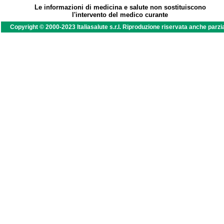
Le informazioni di medicina e salute non sostituiscono
l'intervento del medico curante
Copyright © 2000-2023 Italiasalute s.r.l. Riproduzione riservata anche parzi