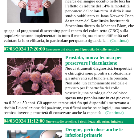
ricerca del sangue occulto nelle feci ha
l’effetto di ridurre del 14% la mortalità
per cancro del colon-retto. A dirlo è uno
studio pubblicato su Jama Network Open
da un team del Karolinska Institutet di
Stoccolma diretto da Johannes Blom, che
spiega: «I programmi di screening per il cancro del colon-retto (CRC) sulla
popolazione sono implementati in tutto il mondo, ma ci sono difficoltà nel
valutare la loro efficacia, in particolare per quanto riguarda la ...
(Continua)
07/03/2024 17:20:00
Intervento più sicuro per l’ipertrofia del collo vescicale
Prostata, nuova tecnica per
preservare l’eiaculazione
Nuovi strumenti diagnostici, terapeutici
e chirurgici sono pronti a rivoluzionare
gli interventi sul tumore alla prostata.
Non solo: un cambiamento radicale è
previsto per l’ipertrofia del collo
vescicale, una patologia che colpisce
spesso una popolazione in età giovane,
tra il 20 e i 50 anni. Gli approcci terapeutici fin qui disponibili mettevano a
rischio l’eiaculazione del paziente, con riflessi anche psicologici; una nuova
tecnica, invece, permetterà di conservare anche la capacità ...
(Continua)
04/03/2024 11:12:00
Nuovo studio sottolinea i rischi legati alla prima infezione
Dengue, pericolose anche le
infezioni primarie