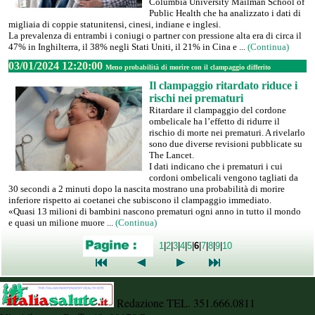
Columbia University Mailman School of
Public Health che ha analizzato i dati di
migliaia di coppie statunitensi, cinesi, indiane e inglesi.
La prevalenza di entrambi i coniugi o partner con pressione alta era di circa il
47% in Inghilterra, il 38% negli Stati Uniti, il 21% in Cina e ...
(Continua)
03/01/2024 12:20:00
Meno probabilità di morire con il clampaggio differito
Il clampaggio ritardato riduce i
rischi nei prematuri
Ritardare il clampaggio del cordone
ombelicale ha l’effetto di ridurre il
rischio di morte nei prematuri. A rivelarlo
sono due diverse revisioni pubblicate su
The Lancet.
I dati indicano che i prematuri i cui
cordoni ombelicali vengono tagliati da
30 secondi a 2 minuti dopo la nascita mostrano una probabilità di morire
inferiore rispetto ai coetanei che subiscono il clampaggio immediato.
«Quasi 13 milioni di bambini nascono prematuri ogni anno in tutto il mondo
e quasi un milione muore ...
(Continua)
1
|
2
|
3
|
4
|
5
|
6
|
7
|
8
|
9
|
10
Redazione TEL. 351.666.0811