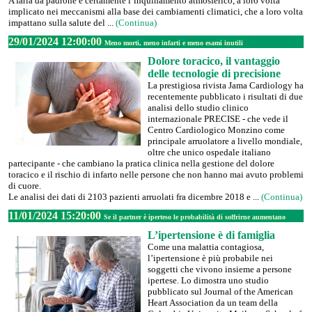
A farla da padrone è certamente l’inquinamento atmosferico, a loro volta
implicato nei meccanismi alla base dei cambiamenti climatici, che a loro volta
impattano sulla salute del ...
(Continua)
29/01/2024 12:00:00
Meno morti, meno infarti e meno esami inutili
Dolore toracico, il vantaggio
delle tecnologie di precisione
La prestigiosa rivista Jama Cardiology ha
recentemente pubblicato i risultati di due
analisi dello studio clinico
internazionale PRECISE - che vede il
Centro Cardiologico Monzino come
principale arruolatore a livello mondiale,
oltre che unico ospedale italiano
partecipante - che cambiano la pratica clinica nella gestione del dolore
toracico e il rischio di infarto nelle persone che non hanno mai avuto problemi
di cuore.
Le analisi dei dati di 2103 pazienti arruolati fra dicembre 2018 e ...
(Continua)
11/01/2024 15:20:00
Se il partner è iperteso le probabilità di soffrirne aumentano
L’ipertensione è di famiglia
Come una malattia contagiosa,
l’ipertensione è più probabile nei
soggetti che vivono insieme a persone
ipertese. Lo dimostra uno studio
pubblicato sul Journal of the American
Heart Association da un team della