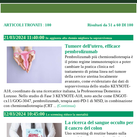
ARTICOLI TROVATI
:
100
Risultati da 51 a 60 DI 100
21/03/2024 11:40:00
In aggiunta alla chemio migliora la sopravvivenza
Tumore dell’utero, efficace
pembrolizumab
Pembrolizumab più chemioradioterapia è
il primo regime immunoterapico a poter
cambiare la pratica clinica nel
trattamento di prima linea nel tumore
della cervice uterina localmente
avanzato, come evidenziato dai dati di
sopravvivenza dello studio KEYNOTE-
A18, coordinato da una ricercatrice italiana, la Professoressa Domenica
Lorusso. Nello studio di Fase 3 KEYNOTE-A18, noto anche come ENGOT-
cx11/GOG-3047, pembrolizumab, terapia anti-PD-1 di MSD, in combinazione
con chemioradioterapia (CRT ...
(Continua)
12/03/2024 10:45:00
Lo screening riduce la mortalità
La ricerca del sangue occulto per
il cancro del colon
Uno screening di routine basato sulla