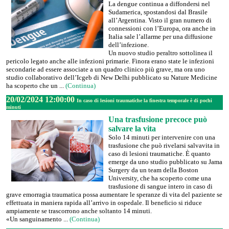
La dengue continua a diffondersi nel
Sudamerica, spostandosi dal Brasile
all’Argentina. Visto il gran numero di
connessioni con l’Europa, ora anche in
Italia sale l’allarme per una diffusione
dell’infezione.
Un nuovo studio peraltro sottolinea il
pericolo legato anche alle infezioni primarie. Finora erano state le infezioni
secondarie ad essere associate a un quadro clinico più grave, ma ora uno
studio collaborativo dell’Icgeb di New Delhi pubblicato su Nature Medicine
ha scoperto che un ...
(Continua)
20/02/2024 12:00:00
In caso di lesioni traumatiche la finestra temporale è di pochi
minuti
Una trasfusione precoce può
salvare la vita
Solo 14 minuti per intervenire con una
trasfusione che può rivelarsi salvavita in
caso di lesioni traumatiche. È quanto
emerge da uno studio pubblicato su Jama
Surgery da un team della Boston
University, che ha scoperto come una
trasfusione di sangue intero in caso di
grave emorragia traumatica possa aumentare le speranze di vita del paziente se
effettuata in maniera rapida all’arrivo in ospedale. Il beneficio si riduce
ampiamente se trascorrono anche soltanto 14 minuti.
«Un sanguinamento ...
(Continua)