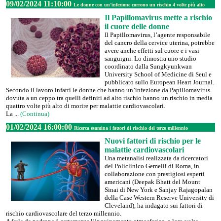
09/02/2024 11:10:00
Le donne con un’infezione corrono un rischio 4 volte più alto
Il Papillomavirus mette a rischio
il cuore delle donne
Il Papillomavirus, l’agente responsabile
del cancro della cervice uterina, potrebbe
avere anche effetti sul cuore e i vasi
sanguigni. Lo dimostra uno studio
coordinato dalla Sungkyunkwan
University School of Medicine di Seul e
pubblicato sullo European Heart Journal.
Secondo il lavoro infatti le donne che hanno un’infezione da Papillomavirus
dovuta a un ceppo tra quelli definiti ad alto rischio hanno un rischio in media
quattro volte più alto di morire per malattie cardiovascolari.
La ...
(Continua)
01/02/2024 16:00:00
Ricerca esamina i fattori di rischio del terzo millennio
Nuovi fattori di rischio per le
malattie cardiovascolari
Una metanalisi realizzata da ricercatori
del Policlinico Gemelli di Roma, in
collaborazione con prestigiosi esperti
americani (Deepak Bhatt del Mount
Sinai di New York e Sanjay Rajagopalan
della Case Western Reserve University di
Cleveland), ha indagato sui fattori di
rischio cardiovascolare del terzo millennio.