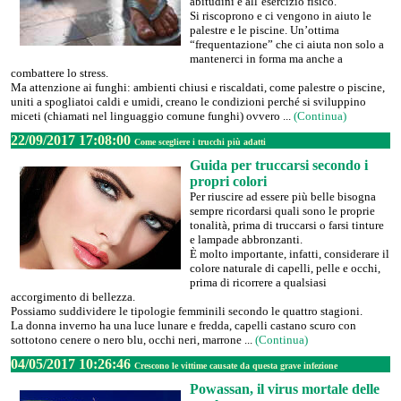
abitudini e all’esercizio fisico.
Si riscoprono e ci vengono in aiuto le
palestre e le piscine. Un’ottima
“frequentazione” che ci aiuta non solo a
mantenerci in forma ma anche a
combattere lo stress.
Ma attenzione ai funghi: ambienti chiusi e riscaldati, come palestre o piscine,
uniti a spogliatoi caldi e umidi, creano le condizioni perché si sviluppino
miceti (chiamati nel linguaggio comune funghi) ovvero ...
(Continua)
22/09/2017 17:08:00
Come scegliere i trucchi più adatti
Guida per truccarsi secondo i
propri colori
Per riuscire ad essere più belle bisogna
sempre ricordarsi quali sono le proprie
tonalità, prima di truccarsi o farsi tinture
e lampade abbronzanti.
È molto importante, infatti, considerare il
colore naturale di capelli, pelle e occhi,
prima di ricorrere a qualsiasi
accorgimento di bellezza.
Possiamo suddividere le tipologie femminili secondo le quattro stagioni.
La donna inverno ha una luce lunare e fredda, capelli castano scuro con
sottotono cenere o nero blu, occhi neri, marrone ...
(Continua)
04/05/2017 10:26:46
Crescono le vittime causate da questa grave infezione
Powassan, il virus mortale delle