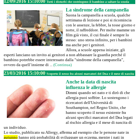
12/09/2016 15:10:00
Tutti i disturbi che costringono il bambino a saltare la scuola
La sindrome della campanella
Suona la campanella a scuola, qualche
settimana di lezione e poi si ricomincia
con le assenze, la febbre, la tosse giorno e
notte, il raffreddore. Per molte mamme un
film già visto, il cui finale è sempre lo
stesso: uno stress infinito, per i bambini
ma anche per i genitori.
Allora, a scuole appena iniziate, gli
esperti lanciano un invito ai genitori a non abbassare la guardia perché il
bambino potrebbe essere interessato dalla “sindrome della campanella”,
ovvero da quell’insieme di ...
(Continua)
23/03/2016 15:10:00
Scoperto il nesso fra alcuni marcatori del Dna e il mese di nascita
Anche la data di nascita
influenza le allergie
Dimmi quando sei nato e ti dirò di che
allergia puoi soffrire. Lo sostengono i
ricercatori dell'Università di
Southampton, nel Regno Unito, che
hanno scoperto il nesso esistente fra
alcuni specifici marcatori del Dna legati
al rischio allergia e il mese di nascita di
un individuo.
Lo studio, pubblicato su Allergy, afferma ad esempio che le persone nate in
autunno
hanno più probabilità di sviluppare un eczema, mentre i nati in