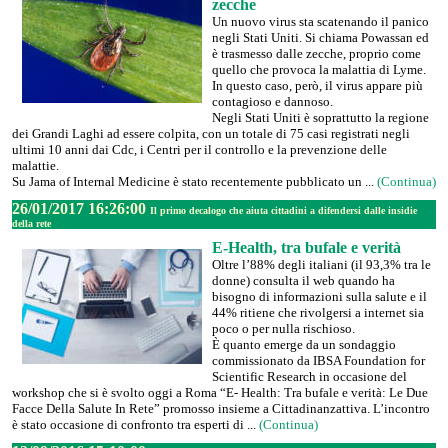
zecche
Un nuovo virus sta scatenando il panico
negli Stati Uniti. Si chiama Powassan ed
è trasmesso dalle zecche, proprio come
quello che provoca la malattia di Lyme.
In questo caso, però, il virus appare più
contagioso e dannoso.
Negli Stati Uniti è soprattutto la regione
dei Grandi Laghi ad essere colpita, con un totale di 75 casi registrati negli
ultimi 10 anni dai Cdc, i Centri per il controllo e la prevenzione delle
malattie.
Su Jama of Internal Medicine è stato recentemente pubblicato un ...
(Continua)
26/01/2017 16:26:00
Il primo decalogo che aiuta cittadini a difendersi dalle insidie
della rete
E-Health, tra bufale e verità
Oltre l’88% degli italiani (il 93,3% tra le
donne) consulta il web quando ha
bisogno di informazioni sulla salute e il
44% ritiene che rivolgersi a internet sia
poco o per nulla rischioso.
È quanto emerge da un sondaggio
commissionato da IBSA Foundation for
Scientific Research in occasione del
workshop che si è svolto oggi a Roma “E- Health: Tra bufale e verità: Le Due
Facce Della Salute In Rete” promosso insieme a Cittadinanzattiva. L’incontro
è stato occasione di confronto tra esperti di ...
(Continua)