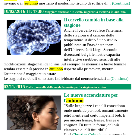
inverno o in
autunno
mostrano il medesimo rischio di soffrire di ...
(Continua)
10/02/2016 11:47:00
Maggiore attenzione in estate, migliore la memoria in autunno
Il cervello cambia in base alla
stagione
Anche il cervello subisce l'alternarsi
delle stagioni e il cambio delle
temperature. A dirlo è uno studio
pubblicato su Pnas da un team
dell'Università di Liegi. Secondo i
ricercatori belgi, le nostre capacità
intellettive sarebbero sensibili alle
modificazioni stagionali del clima. Ad esempio, la memoria a breve termine
sembra essere più precisa in
autunno
rispetto alla primavera, mentre
l'attenzione è maggiore in estate.
Le stagioni cerebrali sono state individuate dai neuroscienziati ...
(Continua)
03/11/2015
Dalle passerelle della moda le novità per la stagione in arrivo
Le nuove acconciature per
l'
autunno
“Sulle lunghezze i capelli concedono
onde morbide per look romanticamente
retrò mentre sul corto impera il bob. E
poi ancora frange, frange, frange e
chignon. Di tutte le forme, dal più
classico a quelli futuribili”.
Così
Christian Colombo
ci racconta le