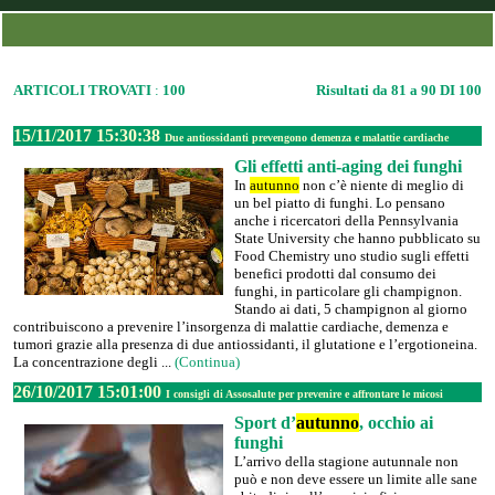
ARTICOLI TROVATI
:
100
Risultati da 81 a 90 DI 100
15/11/2017 15:30:38
Due antiossidanti prevengono demenza e malattie cardiache
Gli effetti anti-aging dei funghi
In
autunno
non c’è niente di meglio di
un bel piatto di funghi. Lo pensano
anche i ricercatori della Pennsylvania
State University che hanno pubblicato su
Food Chemistry uno studio sugli effetti
benefici prodotti dal consumo dei
funghi, in particolare gli champignon.
Stando ai dati, 5 champignon al giorno
contribuiscono a prevenire l’insorgenza di malattie cardiache, demenza e
tumori grazie alla presenza di due antiossidanti, il glutatione e l’ergotioneina.
La concentrazione degli ...
(Continua)
26/10/2017 15:01:00
I consigli di Assosalute per prevenire e affrontare le micosi
Sport d’
autunno
, occhio ai
funghi
L’arrivo della stagione autunnale non
può e non deve essere un limite alle sane