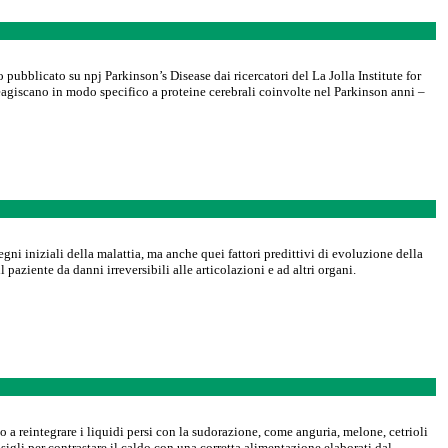
 pubblicato su npj Parkinson’s Disease dai ricercatori del La Jolla Institute for
eagiscano in modo specifico a proteine cerebrali coinvolte nel Parkinson anni –
egni iniziali della malattia, ma anche quei fattori predittivi di evoluzione della
aziente da danni irreversibili alle articolazioni e ad altri organi.
ino a reintegrare i liquidi persi con la sudorazione, come anguria, melone, cetrioli
igli per contrastare il caldo con una corretta alimentazione elaborati dal