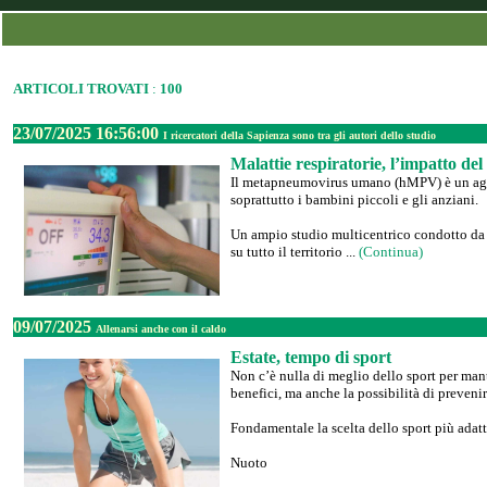
ARTICOLI TROVATI
:
100
23/07/2025 16:56:00
I ricercatori della Sapienza sono tra gli autori dello studio
Malattie respiratorie, l’impatto 
Il metapneumovirus umano (hMPV) è un agen
soprattutto i bambini piccoli e gli anziani.
Un ampio studio multicentrico condotto da Sa
su tutto il territorio ...
(Continua)
09/07/2025
Allenarsi anche con il caldo
Estate, tempo di sport
Non c’è nulla di meglio dello sport per man
benefici, ma anche la possibilità di prevenire 
Fondamentale la scelta dello sport più adatt
Nuoto