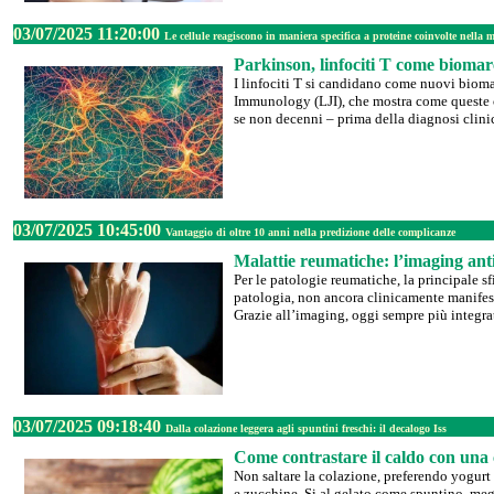
03/07/2025 11:20:00
Le cellule reagiscono in maniera specifica a proteine coinvolte nella m
Parkinson, linfociti T come biomar
I linfociti T si candidano come nuovi biomar
Immunology (LJI), che mostra come queste ce
se non decenni – prima della diagnosi clini
03/07/2025 10:45:00
Vantaggio di oltre 10 anni nella predizione delle complicanze
Malattie reumatiche: l’imaging anti
Per le patologie reumatiche, la principale sf
patologia, non ancora clinicamente manifesti
Grazie all’imaging, oggi sempre più integrat
03/07/2025 09:18:40
Dalla colazione leggera agli spuntini freschi: il decalogo Iss
Come contrastare il caldo con una 
Non saltare la colazione, preferendo yogurt e
e zucchine. Si al gelato come spuntino, megl