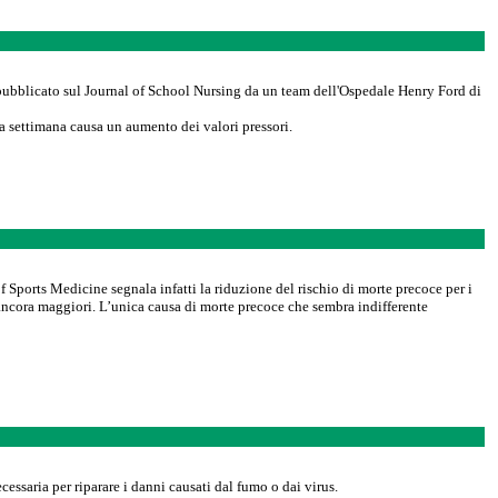
o pubblicato sul Journal of School Nursing da un team dell'Ospedale Henry Ford di
la settimana causa un aumento dei valori pressori.
f Sports Medicine segnala infatti la riduzione del rischio di morte precoce per i
o ancora maggiori. L’unica causa di morte precoce che sembra indifferente
essaria per riparare i danni causati dal fumo o dai virus.