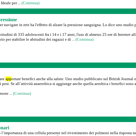
Ideale per ...
(Continua)
pressione
r navigare in rete ha l'effetto di alzare la pressione sanguigna. Lo dice uno studi
tudini di 335 adolescenti fra i 14 e i 17 anni, l'uso di almeno 25 ore di Internet al
io per stabilire le abitudini dei ragazzi e di ...
(Continua)
pare
app
ortare benefici anche alla salute. Uno studio pubblicato sul British Journal o
i pesi. Se all’attività anaerobica si aggiunge anche quella aerobica i benefici son
rsone ...
(Continua)
onari
 l’importanza di una cellula presente nel rivestimento dei polmoni nella risposta nec