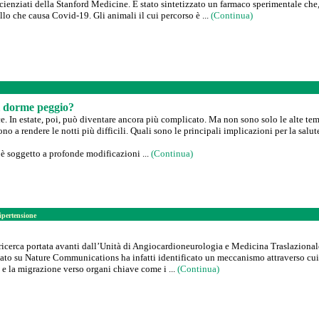
 scienziati della Stanford Medicine. È stato sintetizzato un farmaco sperimentale che,
llo che causa Covid-19. Gli animali il cui percorso è ...
(Continua)
si dorme peggio?
. In estate, poi, può diventare ancora più complicato. Ma non sono solo le alte tem
no a rendere le notti più difficili. Quali sono le principali implicazioni per la sa
 è soggetto a profonde modificazioni ...
(Continua)
ipertensione
 ricerca portata avanti dall’Unità di Angiocardioneurologia e Medicina Traslazional
cato su Nature Communications ha infatti identificato un meccanismo attraverso cui
e e la migrazione verso organi chiave come i ...
(Continua)