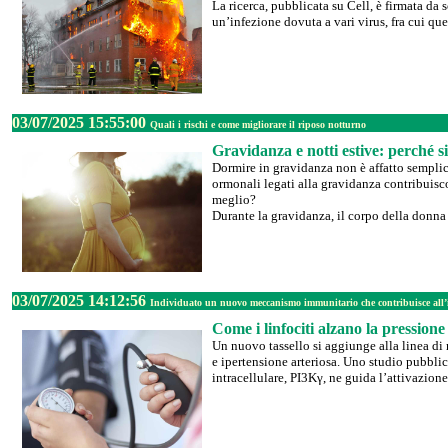
La ricerca, pubblicata su Cell, è firmata da
un’infezione dovuta a vari virus, fra cui que
03/07/2025 15:55:00
Quali i rischi e come migliorare il riposo notturno
Gravidanza e notti estive: perché 
Dormire in gravidanza non è affatto semplice
ormonali legati alla gravidanza contribuisco
meglio?
Durante la gravidanza, il corpo della donna
03/07/2025 14:12:56
Individuato un nuovo meccanismo immunitario che contribuisce all’
Come i linfociti alzano la pressione
Un nuovo tassello si aggiunge alla linea di
e ipertensione arteriosa. Uno studio pubbli
intracellulare, PI3Kγ, ne guida l’attivazion