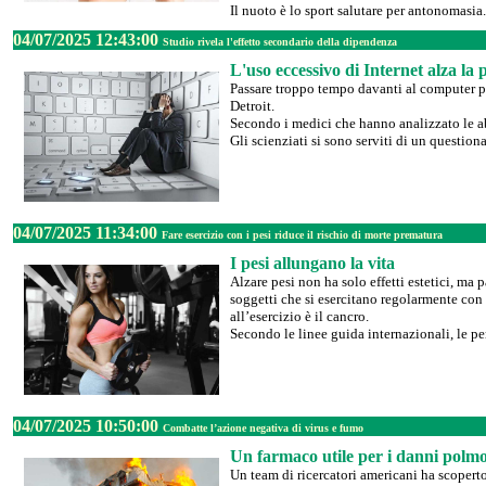
Il nuoto è lo sport salutare per antonomasia. 
04/07/2025 12:43:00
Studio rivela l'effetto secondario della dipendenza
L'uso eccessivo di Internet alza la 
Passare troppo tempo davanti al computer pe
Detroit.
Secondo i medici che hanno analizzato le abi
Gli scienziati si sono serviti di un questionar
04/07/2025 11:34:00
Fare esercizio con i pesi riduce il rischio di morte prematura
I pesi allungano la vita
Alzare pesi non ha solo effetti estetici, ma 
soggetti che si esercitano regolarmente con 
all’esercizio è il cancro.
Secondo le linee guida internazionali, le pe
04/07/2025 10:50:00
Combatte l’azione negativa di virus e fumo
Un farmaco utile per i danni polm
Un team di ricercatori americani ha scoperto