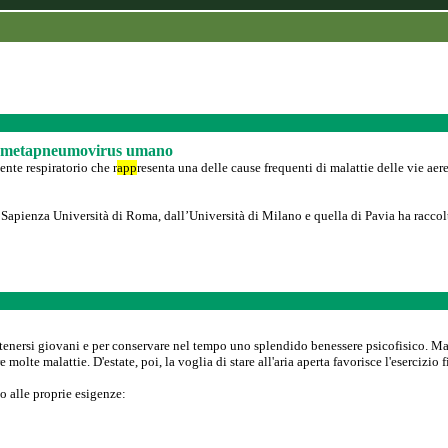
del metapneumovirus umano
te respiratorio che r
app
resenta una delle cause frequenti di malattie delle vie aer
pienza Università di Roma, dall’Università di Milano e quella di Pavia ha raccolto e 
tenersi giovani e per conservare nel tempo uno splendido benessere psicofisico. Mag
molte malattie. D'estate, poi, la voglia di stare all'aria aperta favorisce l'esercizio f
o alle proprie esigenze: