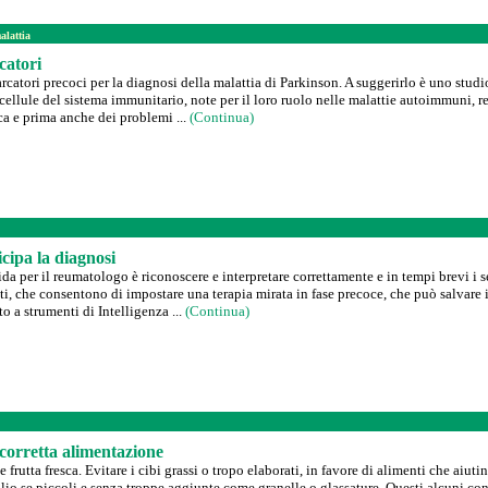
alattia
catori
catori precoci per la diagnosi della malattia di Parkinson. A suggerirlo è uno studio
llule del sistema immunitario, note per il loro ruolo nelle malattie autoimmuni, r
ca e prima anche dei problemi ...
(Continua)
cipa la diagnosi
ida per il reumatologo è riconoscere e interpretare correttamente e in tempi brevi i s
, che consentono di impostare una terapia mirata in fase precoce, che può salvare il p
o a strumenti di Intelligenza ...
(Continua)
corretta alimentazione
 frutta fresca. Evitare i cibi grassi o tropo elaborati, in favore di alimenti che aiut
io se piccoli e senza troppe aggiunte come granelle o glassature. Questi alcuni cons