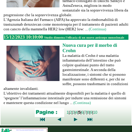
farmaco-coniugato di Daiichi Sankyo e
AstraZeneca, migliora in modo
sostanziale sia la sopravvivenza libera da
progressione che la sopravvivenza globale.
L’Agenzia Italiana del Farmaco (AIFA) ha approvato la rimborsabilità di
trastuzumab deruxtecan come monoterapia per il trattamento di pazienti adulti
con cancro della mammella HER2 low (HER2 low: ...
(Continua)
15/12/2023 10:10:00
Studio dimostra l’efficacia di un nuovo anticorpo monoclonale
Nuova cura per il morbo di
Crohn
La malattia di Crohn è una malattia
infiammatoria dell’intestino che può
colpire qualsiasi punto del tratto
gastrointestinale. A seconda della
localizzazione, i sintomi che si possono
manifestare sono differenti e, per chi ne
soffre, possono trasformarsi in condizioni
altamente invalidanti.
L’obiettivo dei trattamenti attualmente disponibili per la malattia è quello di
‘spegnere’ l’infiammazione intestinale per indurre una remissione dei sintomi
e mantenere questa condizione nel lungo ...
(Continua)
1
|
2
|
3
|
4
|
5
|
6
|
7
|
8
|
9
|
10