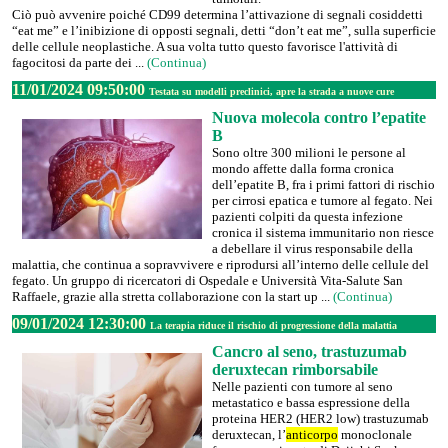
Ciò può avvenire poiché CD99 determina l’attivazione di segnali cosiddetti
“eat me” e l’inibizione di opposti segnali, detti “don’t eat me”, sulla superficie
delle cellule neoplastiche. A sua volta tutto questo favorisce l'attività di
fagocitosi da parte dei ...
(Continua)
11/01/2024 09:50:00
Testata su modelli preclinici, apre la strada a nuove cure
Nuova molecola contro l’epatite
B
Sono oltre 300 milioni le persone al
mondo affette dalla forma cronica
dell’epatite B, fra i primi fattori di rischio
per cirrosi epatica e tumore al fegato. Nei
pazienti colpiti da questa infezione
cronica il sistema immunitario non riesce
a debellare il virus responsabile della
malattia, che continua a sopravvivere e riprodursi all’interno delle cellule del
fegato. Un gruppo di ricercatori di Ospedale e Università Vita-Salute San
Raffaele, grazie alla stretta collaborazione con la start up ...
(Continua)
09/01/2024 12:30:00
La terapia riduce il rischio di progressione della malattia
Cancro al seno, trastuzumab
deruxtecan rimborsabile
Nelle pazienti con tumore al seno
metastatico e bassa espressione della
proteina HER2 (HER2 low) trastuzumab
deruxtecan, l’
anticorpo
monoclonale