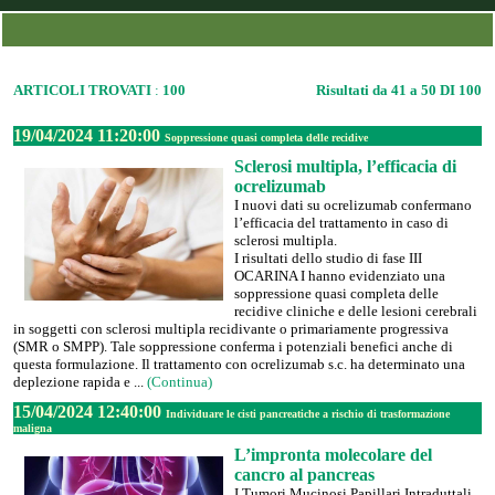
ARTICOLI TROVATI
:
100
Risultati da 41 a 50 DI 100
19/04/2024 11:20:00
Soppressione quasi completa delle recidive
Sclerosi multipla, l’efficacia di
ocrelizumab
I nuovi dati su ocrelizumab confermano
l’efficacia del trattamento in caso di
sclerosi multipla.
I risultati dello studio di fase III
OCARINA I hanno evidenziato una
soppressione quasi completa delle
recidive cliniche e delle lesioni cerebrali
in soggetti con sclerosi multipla recidivante o primariamente progressiva
(SMR o SMPP). Tale soppressione conferma i potenziali benefici anche di
questa formulazione. Il trattamento con ocrelizumab s.c. ha determinato una
deplezione rapida e ...
(Continua)
15/04/2024 12:40:00
Individuare le cisti pancreatiche a rischio di trasformazione
maligna
L’impronta molecolare del
cancro al pancreas
I Tumori Mucinosi Papillari Intraduttali