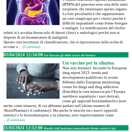
(IPMN) del pancreas sono una delle tante
neoplasie che interessano questo organo.
La loro peculiarità è che rappresentano
un vero rompicapo per i clinici perché è
difficile inquadrarle come forme benigne
o maligne. La stratificazione del rischio
infatti si è avvalsa finora solo di fattori clinici e radiologici perché non si
dispone di un biomarcatore di malignità.
Questo crea incertezze di classificazione, che si ripercuotono sulla scelta di
avviare o ...
(Continua)
05/04/2024 12:34:00
Per bloccare gli effetti tossici del farmaco
Un vaccino per la xilazina
Non solo fentanyl. Secondo lo European
drug report 2023: trends and
developments pubblicato lo scorso
febbraio dallo European monitoring
centre for drugs and drug addiction
(Emcdda) la vera minaccia per l’Europa
sarebbero soprattutto i suoi derivati,
come gli oppioidi benzimidazolici (noti
anche come nitazeni, di cui abbiamo parlato sull’ultimo numero di
AboutPharma) e il carfentanyl. Ma anche le miscele tra i nuovi oppioidi
sintetici e le benzodiazepine o la xilazina, note rispettivamente come
...
(Continua)
11/03/2024 12:12:00
Benefici dall’anticorpo monoclonale diretto contro le IgG