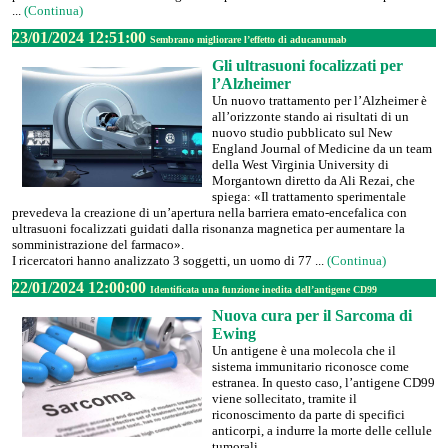
...
(Continua)
23/01/2024 12:51:00
Sembrano migliorare l’effetto di aducanumab
Gli ultrasuoni focalizzati per
l’Alzheimer
Un nuovo trattamento per l’Alzheimer è
all’orizzonte stando ai risultati di un
nuovo studio pubblicato sul New
England Journal of Medicine da un team
della West Virginia University di
Morgantown diretto da Ali Rezai, che
spiega: «Il trattamento sperimentale
prevedeva la creazione di un’apertura nella barriera emato-encefalica con
ultrasuoni focalizzati guidati dalla risonanza magnetica per aumentare la
somministrazione del farmaco».
I ricercatori hanno analizzato 3 soggetti, un uomo di 77 ...
(Continua)
22/01/2024 12:00:00
Identificata una funzione inedita dell’antigene CD99
Nuova cura per il Sarcoma di
Ewing
Un antigene è una molecola che il
sistema immunitario riconosce come
estranea. In questo caso, l’antigene CD99
viene sollecitato, tramite il
riconoscimento da parte di specifici
anticorpi, a indurre la morte delle cellule
tumorali.