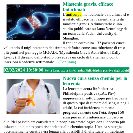
Miastenia gravis, efficace
batoclimab
L’
anticorpo
monoclonale batoclimab si è
rivelato efficace nei pazienti affetti da
miastenia gravis. A dimostrarlo è uno
studio pubblicato su Jama Neurology da
un team della Fudan University di
Shanghai.
Il trial ha coinvolto 132 pazienti cinesi
valutando il miglioramento dei sintomi definito come una riduzione di tre o
più punti nel punteggio MG-ADL (Myasthenia Gravis Activities of Daily
Living). Il disegno dello studio prevedeva un ciclo di trattamento con 6
iniezioni a cadenza settimanale ...
(Continua)
02/02/2024 10:50:00
Per la forma acuta linfoblastica Philadelphia-positiva degli adulti
Nuova cura senza chemio per la
leucemia
La leucemia acuta linfoblastica
Philadelphia positiva (LAL Ph+)
rappresenta il sottogruppo più frequente
di questo tipo di tumore del sangue negli
adulti, la cui incidenza aumenta
progressivamente con l’età. Sopra i 50
anni può infatti interessare un caso su
due. Nel passato era considerata la neoplasia ematologica con il decorso più
infausto, in quanto poco rispondente alla chemioterapia. L’unica strategia
potenzialmente curativa era legata alla possibilità di effettuare un trapianto