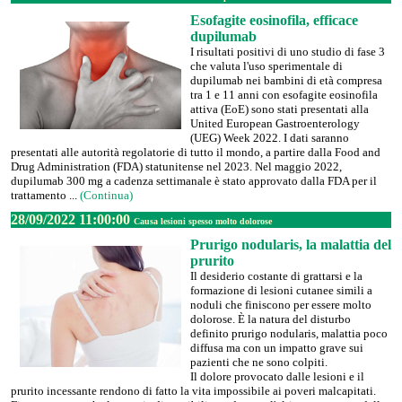
Esofagite eosinofila, efficace
dupilumab
I risultati positivi di uno studio di fase 3
che valuta l'uso sperimentale di
dupilumab nei bambini di età compresa
tra 1 e 11 anni con esofagite eosinofila
attiva (EoE) sono stati presentati alla
United European Gastroenterology
(UEG) Week 2022. I dati saranno
presentati alle autorità regolatorie di tutto il mondo, a partire dalla Food and
Drug Administration (FDA) statunitense nel 2023. Nel maggio 2022,
dupilumab 300 mg a cadenza settimanale è stato approvato dalla FDA per il
trattamento ...
(Continua)
28/09/2022 11:00:00
Causa lesioni spesso molto dolorose
Prurigo nodularis, la malattia del
prurito
Il desiderio costante di grattarsi e la
formazione di lesioni cutanee simili a
noduli che finiscono per essere molto
dolorose. È la natura del disturbo
definito prurigo nodularis, malattia poco
diffusa ma con un impatto grave sui
pazienti che ne sono colpiti.
Il dolore provocato dalle lesioni e il
prurito incessante rendono di fatto la vita impossibile ai poveri malcapitati.