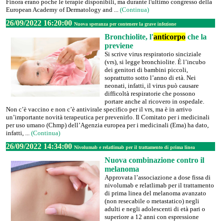
Finora erano poche le terapie disponibili, ma durante l'ultimo congresso della
European Academy of Dermatology and ...
(Continua)
26/09/2022 16:20:00
Nuova speranza per contenere la grave infezione
Bronchiolite, l'
anticorpo
che la
previene
Si scrive virus respiratorio sinciziale
(vrs), si legge bronchiolite. È l’incubo
dei genitori di bambini piccoli,
soprattutto sotto l’anno di età. Nei
neonati, infatti, il virus può causare
difficoltà respiratorie che possono
portare anche al ricovero in ospedale.
Non c’è vaccino e non c’è antivirale specifico per il vrs, ma è in arrivo
un’importante novità terapeutica per prevenirlo. Il Comitato per i medicinali
per uso umano (Chmp) dell’Agenzia europea per i medicinali (Ema) ha dato,
infatti, ...
(Continua)
26/09/2022 14:34:00
Nivolumab e relatlimab per il trattamento di prima linea
Nuova combinazione contro il
melanoma
Approvata l’associazione a dose fissa di
nivolumab e relatlimab per il trattamento
di prima linea del melanoma avanzato
(non resecabile o metastatico) negli
adulti e negli adolescenti di età pari o
superiore a 12 anni con espressione