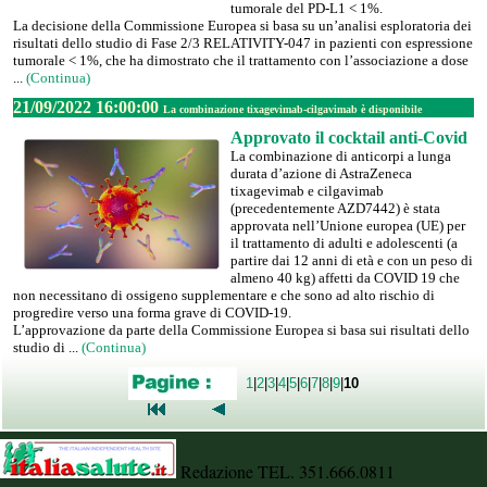
tumorale del PD-L1 < 1%.
La decisione della Commissione Europea si basa su un’analisi esploratoria dei
risultati dello studio di Fase 2/3 RELATIVITY-047 in pazienti con espressione
tumorale < 1%, che ha dimostrato che il trattamento con l’associazione a dose
...
(Continua)
21/09/2022 16:00:00
La combinazione tixagevimab-cilgavimab è disponibile
Approvato il cocktail anti-Covid
La combinazione di anticorpi a lunga
durata d’azione di AstraZeneca
tixagevimab e cilgavimab
(precedentemente AZD7442) è stata
approvata nell’Unione europea (UE) per
il trattamento di adulti e adolescenti (a
partire dai 12 anni di età e con un peso di
almeno 40 kg) affetti da COVID 19 che
non necessitano di ossigeno supplementare e che sono ad alto rischio di
progredire verso una forma grave di COVID-19.
L’approvazione da parte della Commissione Europea si basa sui risultati dello
studio di ...
(Continua)
1
|
2
|
3
|
4
|
5
|
6
|
7
|
8
|
9
|
10
Redazione TEL. 351.666.0811