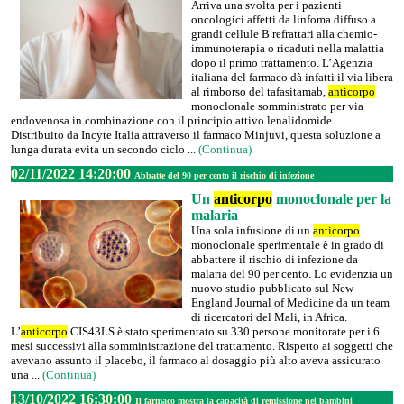
Arriva una svolta per i pazienti
oncologici affetti da linfoma diffuso a
grandi cellule B refrattari alla chemio-
immunoterapia o ricaduti nella malattia
dopo il primo trattamento. L’Agenzia
italiana del farmaco dà infatti il via libera
al rimborso del tafasitamab,
anticorpo
monoclonale somministrato per via
endovenosa in combinazione con il principio attivo lenalidomide.
Distribuito da Incyte Italia attraverso il farmaco Minjuvi, questa soluzione a
lunga durata evita un secondo ciclo ...
(Continua)
02/11/2022 14:20:00
Abbatte del 90 per cento il rischio di infezione
Un
anticorpo
monoclonale per la
malaria
Una sola infusione di un
anticorpo
monoclonale sperimentale è in grado di
abbattere il rischio di infezione da
malaria del 90 per cento. Lo evidenzia un
nuovo studio pubblicato sul New
England Journal of Medicine da un team
di ricercatori del Mali, in Africa.
L’
anticorpo
CIS43LS è stato sperimentato su 330 persone monitorate per i 6
mesi successivi alla somministrazione del trattamento. Rispetto ai soggetti che
avevano assunto il placebo, il farmaco al dosaggio più alto aveva assicurato
una ...
(Continua)
13/10/2022 16:30:00
Il farmaco mostra la capacità di remissione nei bambini