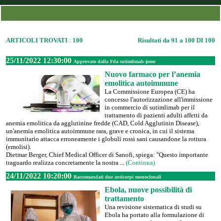
ARTICOLI TROVATI
:
100
Risultati da 91 a 100 DI 100
25/11/2022 12:30:00
Approvato dalla Fda sutimlimab-jome
Nuovo farmaco per l’anemia
emolitica autoimmune
La Commissione Europea (CE) ha
concesso l'autorizzazione all'immissione
in commercio di sutimlimab per il
trattamento di pazienti adulti affetti da
anemia emolitica da agglutinine fredde (CAD, Cold Agglutinin Disease),
un'anemia emolitica autoimmune rara, grave e cronica, in cui il sistema
immunitario attacca erroneamente i globuli rossi sani causandone la rottura
(emolisi).
Dietmar Berger, Chief Medical Officer di Sanofi, spiega: "Questo importante
traguardo realizza concretamente la nostra ...
(Continua)
24/11/2022 10:20:00
Raccomandati due anticorpi monoclonali
Ebola, nuove possibilità di
trattamento
Una revisione sistematica di studi su
Ebola ha portato alla formulazione di