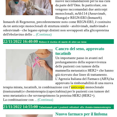
nuove raccomandazioni per la sua cura
da parte dell’Oms. In particolare, ora
vengono raccomandati due anticorpi
monoclonali, mAb114 (Ansuvimab,
Ebanga) e REGN-EB3 (Inmazeb).
Inmazeb di Regeneron, precedentemente noto come REGN-EB3, è costituito
da tre anticorpi monoclonali di struttura simile - atoltivimab, maftivimab e
odesivimab - che legano epitopi distinti non sovrapposti alla glicoproteina
dell'ebolavirus dello ...
(Continua)
22/11/2022 16:40:00
Riduce il rischio di morte di oltre un terzo
Cancro del seno, approvato
tucatinib
Un importante passo in avanti nel
prolungamento della sopravvivenza
delle pazienti con tumore della
mammella metastatico HER2+ che hanno
già ricevuto due linee di trattamento.
L’Agenzia Italiana del Farmaco (AIFA) ha
approvato la rimborsabilità di una nuova
terapia mirata, tucatinib, in combinazione con l’
anticorpo
monoclonale
(trastuzumab) e chemioterapia (capecitabina) per le pazienti con tumore del
seno metastatico che sovraesprimono la proteina HER2 (HER2+).
La combinazione con ...
(Continua)
21/11/2022 14:55:00
Tafasitamab per i pazienti refrattari alla chemio-immunoterapia
Nuovo farmaco per il linfoma