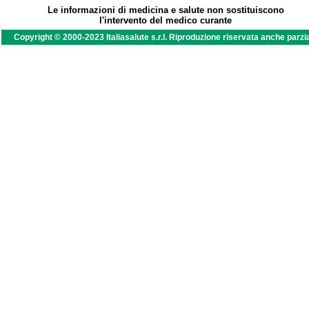
Le informazioni di medicina e salute non sostituiscono
l'intervento del medico curante
Copyright © 2000-2023 Italiasalute s.r.l. Riproduzione riservata anche parzi