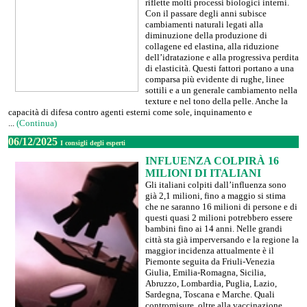
riflette molti processi biologici interni.
Con il passare degli anni subisce
cambiamenti naturali legati alla
diminuzione della produzione di
collagene ed elastina, alla riduzione
dell’idratazione e alla progressiva perdita
di elasticità. Questi fattori portano a una
comparsa più evidente di rughe, linee
sottili e a un generale cambiamento nella
texture e nel tono della pelle. Anche la
capacità di difesa contro agenti esterni come sole, inquinamento e
...
(Continua)
06/12/2025
I consigli degli esperti
INFLUENZA COLPIRÀ 16
MILIONI DI ITALIANI
Gli italiani colpiti dall’influenza sono
già 2,1 milioni, fino a maggio si stima
che ne saranno 16 milioni di persone e di
questi quasi 2 milioni potrebbero essere
bambini fino ai 14 anni. Nelle grandi
città sta già imperversando e la regione la
maggior incidenza attualmente è il
Piemonte seguita da Friuli-Venezia
Giulia, Emilia-Romagna, Sicilia,
Abruzzo, Lombardia, Puglia, Lazio,
Sardegna, Toscana e Marche. Quali
contromisure, oltre alla vaccinazione,