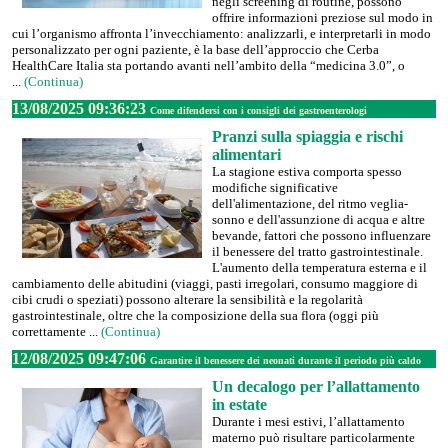
negli screening di routine, possono
offrire informazioni preziose sul modo in
cui l’organismo affronta l’invecchiamento: analizzarli, e interpretarli in modo
personalizzato per ogni paziente, è la base dell’approccio che Cerba
HealthCare Italia sta portando avanti nell’ambito della “medicina 3.0”, o
...
(Continua)
13/08/2025 09:36:23
Come difendersi con i consigli dei gastroenterologi
Pranzi sulla spiaggia e rischi
alimentari
La stagione estiva comporta spesso
modifiche significative
dell'alimentazione, del ritmo veglia-
sonno e dell'assunzione di acqua e altre
bevande, fattori che possono influenzare
il benessere del tratto gastrointestinale.
L'aumento della temperatura esterna e il
cambiamento delle abitudini (viaggi, pasti irregolari, consumo maggiore di
cibi crudi o speziati) possono alterare la sensibilità e la regolarità
gastrointestinale, oltre che la composizione della sua flora (oggi più
correttamente ...
(Continua)
12/08/2025 09:47:06
Garantire il benessere dei neonati durante il periodo più caldo
Un decalogo per l’allattamento
in estate
Durante i mesi estivi, l’allattamento
materno può risultare particolarmente