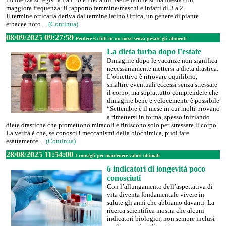
maggiore frequenza: il rapporto femmine/maschi è infatti di 3 a 2.
Il termine orticaria deriva dal termine latino Urtica, un genere di piante
erbacee noto ...
(Continua)
08/09/2025 09:27:59
Perdere 6 chili in un mese senza pesare gli alimenti
La dieta furba dopo l’estate
Dimagrire dopo le vacanze non significa
necessariamente mettersi a dieta drastica.
L’obiettivo è ritrovare equilibrio,
smaltire eventuali eccessi senza stressare
il corpo, ma soprattutto comprendere che
dimagrire bene e velocemente è possibile
“Settembre è il mese in cui molti provano
a rimettersi in forma, spesso iniziando
diete drastiche che promettono miracoli e finiscono solo per stressare il corpo.
La verità è che, se conosci i meccanismi della biochimica, puoi fare
esattamente ...
(Continua)
28/08/2025 11:54:00
I consigli per mantenere valori ottimali
6 indicatori di longevità poco
conosciuti
Con l’allungamento dell’aspettativa di
vita diventa fondamentale vivere in
salute gli anni che abbiamo davanti. La
ricerca scientifica mostra che alcuni
indicatori biologici, non sempre inclusi