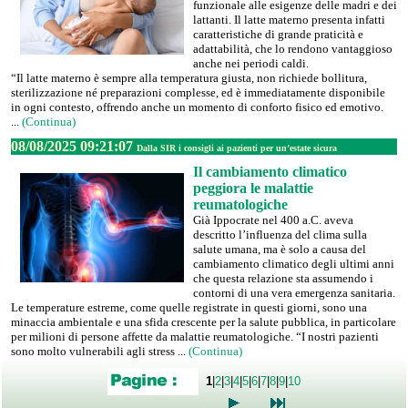
funzionale alle esigenze delle madri e dei
lattanti. Il latte materno presenta infatti
caratteristiche di grande praticità e
adattabilità, che lo rendono vantaggioso
anche nei periodi caldi.
“Il latte materno è sempre alla temperatura giusta, non richiede bollitura,
sterilizzazione né preparazioni complesse, ed è immediatamente disponibile
in ogni contesto, offrendo anche un momento di conforto fisico ed emotivo.
...
(Continua)
08/08/2025 09:21:07
Dalla SIR i consigli ai pazienti per un’estate sicura
Il cambiamento climatico
peggiora le malattie
reumatologiche
Già Ippocrate nel 400 a.C. aveva
descritto l’influenza del clima sulla
salute umana, ma è solo a causa del
cambiamento climatico degli ultimi anni
che questa relazione sta assumendo i
contorni di una vera emergenza sanitaria.
Le temperature estreme, come quelle registrate in questi giorni, sono una
minaccia ambientale e una sfida crescente per la salute pubblica, in particolare
per milioni di persone affette da malattie reumatologiche. “I nostri pazienti
sono molto vulnerabili agli stress ...
(Continua)
1
|
2
|
3
|
4
|
5
|
6
|
7
|
8
|
9
|
10