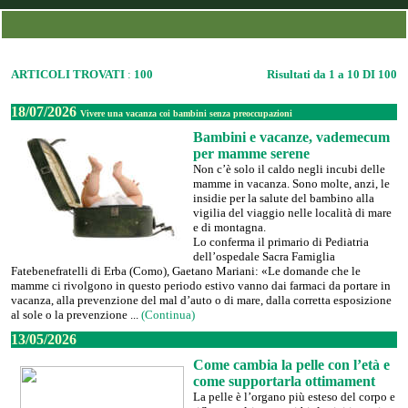
ARTICOLI TROVATI
:
100
Risultati da 1 a 10 DI 100
18/07/2026
Vivere una vacanza coi bambini senza preoccupazioni
Bambini e vacanze, vademecum
per mamme serene
Non c’è solo il caldo negli incubi delle
mamme in vacanza. Sono molte, anzi, le
insidie per la salute del bambino alla
vigilia del viaggio nelle località di mare
e di montagna.
Lo conferma il primario di Pediatria
dell’ospedale Sacra Famiglia
Fatebenefratelli di Erba (Como), Gaetano Mariani: «Le domande che le
mamme ci rivolgono in questo periodo estivo vanno dai farmaci da portare in
vacanza, alla prevenzione del mal d’auto o di mare, dalla corretta esposizione
al sole o la prevenzione ...
(Continua)
13/05/2026
Come cambia la pelle con l’età e
come supportarla ottimament
La pelle è l’organo più esteso del corpo e