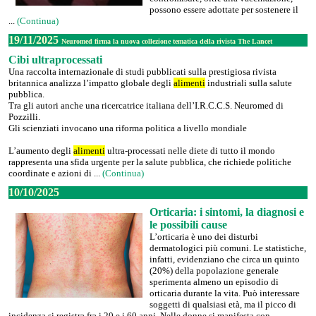
possono essere adottate per sostenere il
...
(Continua)
19/11/2025
Neuromed firma la nuova collezione tematica della rivista The Lancet
Cibi ultraprocessati
Una raccolta internazionale di studi pubblicati sulla prestigiosa rivista
britannica analizza l’impatto globale degli
alimenti
industriali sulla salute
pubblica.
Tra gli autori anche una ricercatrice italiana dell’I.R.C.C.S. Neuromed di
Pozzilli.
Gli scienziati invocano una riforma politica a livello mondiale
L’aumento degli
alimenti
ultra-processati nelle diete di tutto il mondo
rappresenta una sfida urgente per la salute pubblica, che richiede politiche
coordinate e azioni di ...
(Continua)
10/10/2025
Orticaria: i sintomi, la diagnosi e
le possibili cause
L’orticaria è uno dei disturbi
dermatologici più comuni. Le statistiche,
infatti, evidenziano che circa un quinto
(20%) della popolazione generale
sperimenta almeno un episodio di
orticaria durante la vita. Può interessare
soggetti di qualsiasi età, ma il picco di
incidenza si registra fra i 20 e i 60 anni. Nelle donne si manifesta con