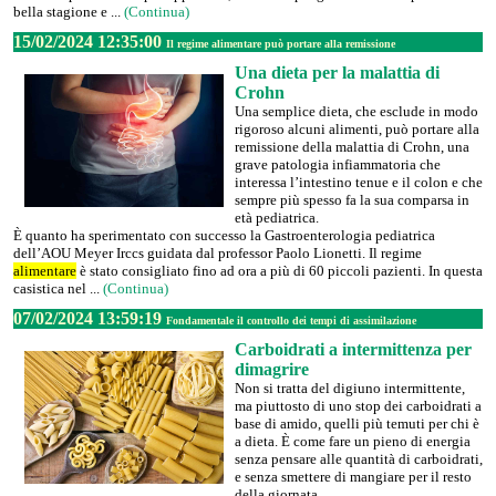
bella stagione e ...
(Continua)
15/02/2024 12:35:00
Il regime alimentare può portare alla remissione
Una dieta per la malattia di
Crohn
Una semplice dieta, che esclude in modo
rigoroso alcuni alimenti, può portare alla
remissione della malattia di Crohn, una
grave patologia infiammatoria che
interessa l’intestino tenue e il colon e che
sempre più spesso fa la sua comparsa in
età pediatrica.
È quanto ha sperimentato con successo la Gastroenterologia pediatrica
dell’AOU Meyer Irccs guidata dal professor Paolo Lionetti. Il regime
alimentare
è stato consigliato fino ad ora a più di 60 piccoli pazienti. In questa
casistica nel ...
(Continua)
07/02/2024 13:59:19
Fondamentale il controllo dei tempi di assimilazione
Carboidrati a intermittenza per
dimagrire
Non si tratta del digiuno intermittente,
ma piuttosto di uno stop dei carboidrati a
base di amido, quelli più temuti per chi è
a dieta. È come fare un pieno di energia
senza pensare alle quantità di carboidrati,
e senza smettere di mangiare per il resto
della giornata.