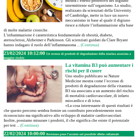
mostra l’effetto protettivo del digiuno
intermittente sull’organismo. Lo studio,
realizzato da scienziati della University
of Cambridge, mette in luce un nuovo
meccanismo in base al quale il digiuno
riesce a ridurre l’infiammazione alla base
di molte malattie croniche.
L’infiammazione è caratteristica fondamentale di obesità, diabete,
aterosclerosi, Alzheimer e Parkinson. Gli scienziati guidati da Clare Bryant
hanno indagato il ruolo dell’inflammasoma ...
(Continua)
23/02/2024 10:12:00
Un eccesso di prodotti di degradazione della niacina associata a
maggior rischio
La vitamina B3 può aumentare i
rischi per il cuore
Uno studio pubblicato su Nature
Medicine mostra come l’eccesso di
prodotti di degradazione della vitamina
B3 sia associato a un aumento del rischio
di mortalità cardiovascolare, di infarto
miocardico e di ictus.
«La cosa interessante di questi risultati è
che questo percorso sembra fornire un contributo precedentemente non
riconosciuto ma significativo allo sviluppo di malattie cardiovascolari.
Inoltre, possiamo misurare i prodotti, il che significa che esiste il potenziale
per test ...
(Continua)
22/02/2024 10:00:00
Revisione pone l’accento sul possibile effetto collaterale