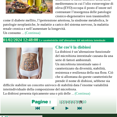
mediterranea in cui l’olio extravergine di
oliva (EVO) occupa il posto d’onore nel
contrastare l’insorgenza delle patologie
cronico-degenerative non trasmissibili
come il diabete mellito, l’ipertensione arteriosa, la sindrome metabolica, le
patologie neoplastiche, le malattie a carico del sistema nervoso, la malattia
renale cronica e nell’aumentare la longevità.
Un consumo ...
(Continua)
01/02/2024 12:48:00
Le caratteristiche dell’alterazione del microbiota intestinale
Che cos’è la disbiosi
La disbiosi è un’alterazione funzionale
del microbiota intestinale causata da una
serie di fattori ambientali.
Un microbiota intestinale sano è
caratterizzato da diversità, stabilità,
resistenza e resilienza della sua flora. Ciò
che si allontana da queste caratteristiche
prende il nome di disbiosi, sebbene sia
difficile stabilire un concetto univoco di stabilità data l’enorme variabilità
interindividuale della composizione del microbiota.
La disbiosi presenta tipicamente una o più delle ...
(Continua)
1
|
2
|
3
|
4
|
5
|
6
|
7
|
8
|
9
|
10