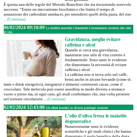
È questa una delle regole del Metodo Bianchini che sta riscuotendo notevole
successo. “Esiste un meccanismo biochimico che limita il tempo di
assunzione dei carboidrati amidacei, per intenderci quelli della pasta, del riso
...
(Continua)
06/02/2024 09:10:09
La fertilità maschile e femminile è strettamente correlata allo stile
di vita
Gravidanza, meglio evitare
caffeina e alcol
Quando si cerca una gravidanza,
mantenere uno stile di vita corretto è
fondamentale. Sono tante le evidenze
che dimostrano la necessità di evitare
caffeina e alcol.
La caffeina non si trova solo nel caffè,
bensì anche in alcune bevande (come tè,
mate e drink energetici), integratori e alimenti contenenti cacao, come il
cioccolato. Tale molecola può essere assorbita in modo diverso a stomaco
vuoto o pieno ma, in ogni caso, gli studi confermano che, una volta presente
nel torrente circolatorio ...
(Continua)
02/02/2024 12:43:00
Gli effetti benefici su diverse patologie croniche
L’olio d’oliva frena le malattie
degenerative
Numerosissime sono le evidenze
scientifiche e gli studi clinici che hanno
dimostrato il ruolo benefico della dieta