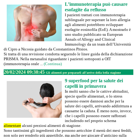
L’immunoterapia può causare
esofagite da reflusso
I pazienti trattati con immunoterapia
sublinguale per superare la loro allergia
agli alimenti potrebbero sviluppare
esofagite eosinofila (EoE). A mostrarlo è
uno studio pubblicato su European
Annals of Allergy and Clinical
Immunology da un team dell’Università
di Cipro a Nicosia guidato da Constantinos Pitsios.
Si tratta di una revisione condotta seguendo le linee guida della dichiarazione
PRISMA. Nella metanalisi riguardante i pazienti sottoposti a OIT
(immunoterapia orale ...
(Continua)
20/02/2024 09:38:45
Gli alimenti per prepararli all’arrivo della bella stagione
9 superfood per la salute dei
capelli in primavera
In molti sanno che le cattive abitudini,
specie quelle alimentari, o lo stress
possono essere dannosi anche per la
salute dei capelli, arrivando addirittura a
causarne la caduta. È meno noto, invece,
che i capelli possono essere rafforzati
includendo nel proprio schema
alimentare
alcuni preziosi alimenti di stagione.
Sono tantissimi gli ingredienti che possono arricchire il menù dei mesi freddi,
non solo per renderlo più appetibile, ma anche per giocare d’anticipo sulla