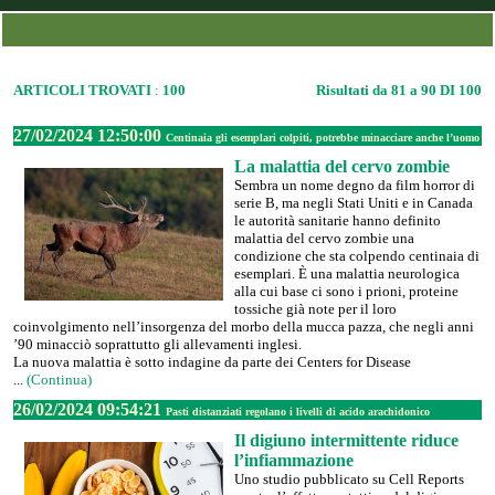
ARTICOLI TROVATI
:
100
Risultati da 81 a 90 DI 100
27/02/2024 12:50:00
Centinaia gli esemplari colpiti, potrebbe minacciare anche l’uomo
La malattia del cervo zombie
Sembra un nome degno da film horror di
serie B, ma negli Stati Uniti e in Canada
le autorità sanitarie hanno definito
malattia del cervo zombie una
condizione che sta colpendo centinaia di
esemplari. È una malattia neurologica
alla cui base ci sono i prioni, proteine
tossiche già note per il loro
coinvolgimento nell’insorgenza del morbo della mucca pazza, che negli anni
’90 minacciò soprattutto gli allevamenti inglesi.
La nuova malattia è sotto indagine da parte dei Centers for Disease
...
(Continua)
26/02/2024 09:54:21
Pasti distanziati regolano i livelli di acido arachidonico
Il digiuno intermittente riduce
l’infiammazione
Uno studio pubblicato su Cell Reports