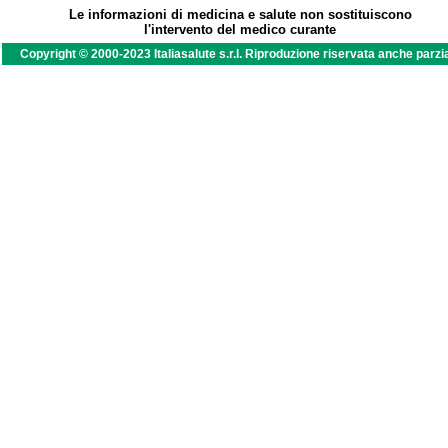
Le informazioni di medicina e salute non sostituiscono
l'intervento del medico curante
Copyright © 2000-2023 Italiasalute s.r.l. Riproduzione riservata anche parzi