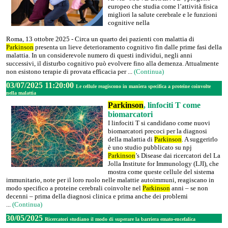
europeo che studia come l’attività fisica
migliori la salute cerebrale e le funzioni
cognitive nella
Roma, 13 ottobre 2025 - Circa un quarto dei pazienti con malattia di
Parkinson
presenta un lieve deterioramento cognitivo fin dalle prime fasi della
malattia. In un considerevole numero di questi individui, negli anni
successivi, il disturbo cognitivo può evolvere fino alla demenza. Attualmente
non esistono terapie di provata efficacia per ...
(Continua)
03/07/2025 11:20:00
Le cellule reagiscono in maniera specifica a proteine coinvolte
nella malattia
Parkinson
, linfociti T come
biomarcatori
I linfociti T si candidano come nuovi
biomarcatori precoci per la diagnosi
della malattia di
Parkinson
. A suggerirlo
è uno studio pubblicato su npj
Parkinson
’s Disease dai ricercatori del La
Jolla Institute for Immunology (LJI), che
mostra come queste cellule del sistema
immunitario, note per il loro ruolo nelle malattie autoimmuni, reagiscano in
modo specifico a proteine cerebrali coinvolte nel
Parkinson
anni – se non
decenni – prima della diagnosi clinica e prima anche dei problemi
...
(Continua)
30/05/2025
Ricercatori studiano il modo di superare la barriera emato-encefalica