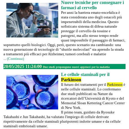
Nuove tecniche per consegnare i
farmaci al cervello
Per anni la barriera emato-encefalica è
stata considerata uno degli ostacoli più
impenetrabili della medicina. Questo
sofisticato sistema di difesa naturale
protegge il cervello da tossine e
patogeni, ma allo stesso tempo rende
quasi impossibile il passaggio di farmaci,
soprattutto quelli biologici. Oggi, però, questo scenario sta cambiando: una
nuova generazione di tecnologie di “shuttle molecolari” sta aprendo la strada
a trattamenti più efficaci per Alzheimer, tumori cerebrali e malattie
...
(Continua)
20/05/2025 11:24:00
Due studi propongono nuovi approcci per la malattia
Le cellule staminali per il
Parkinson
Il futuro dei trattamenti per il
Parkinson
è
nelle cellule staminali. Lo confermano
due studi pubblicati su Nature da
ricercatori dell’Università di Kyoto e del
Memorial Sloan Kettering Cancer Center
di New York.
Il primo team, guidato da Ryosuke
Takahashi e Jun Takahashi, ha valutato l'impiego di cellule derivate
rispettivamente da cellule staminali pluripotenti indotte umane e da cellule
staminali embrionali umane.