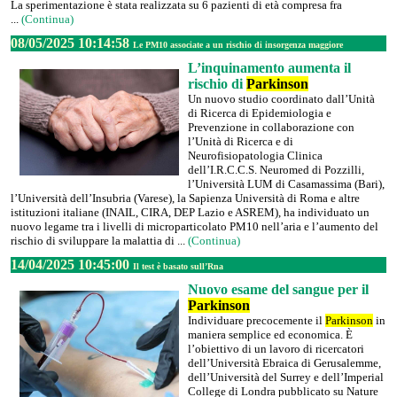
La sperimentazione è stata realizzata su 6 pazienti di età compresa fra
...
(Continua)
08/05/2025 10:14:58
Le PM10 associate a un rischio di insorgenza maggiore
L’inquinamento aumenta il
rischio di
Parkinson
Un nuovo studio coordinato dall’Unità
di Ricerca di Epidemiologia e
Prevenzione in collaborazione con
l’Unità di Ricerca e di
Neurofisiopatologia Clinica
dell’I.R.C.C.S. Neuromed di Pozzilli,
l’Università LUM di Casamassima (Bari),
l’Università dell’Insubria (Varese), la Sapienza Università di Roma e altre
istituzioni italiane (INAIL, CIRA, DEP Lazio e ASREM), ha individuato un
nuovo legame tra i livelli di microparticolato PM10 nell’aria e l’aumento del
rischio di sviluppare la malattia di ...
(Continua)
14/04/2025 10:45:00
Il test è basato sull’Rna
Nuovo esame del sangue per il
Parkinson
Individuare precocemente il
Parkinson
in
maniera semplice ed economica. È
l’obiettivo di un lavoro di ricercatori
dell’Università Ebraica di Gerusalemme,
dell’Università del Surrey e dell’Imperial
College di Londra pubblicato su Nature