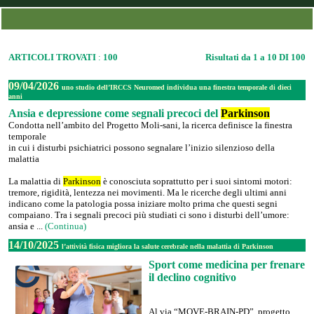
ARTICOLI TROVATI
:
100
Risultati da 1 a 10 DI 100
09/04/2026
uno studio dell’IRCCS Neuromed individua una finestra temporale di dieci
anni
Ansia e depressione come segnali precoci del
Parkinson
Condotta nell’ambito del Progetto Moli-sani, la ricerca definisce la finestra
temporale
in cui i disturbi psichiatrici possono segnalare l’inizio silenzioso della
malattia
La malattia di
Parkinson
è conosciuta soprattutto per i suoi sintomi motori:
tremore, rigidità, lentezza nei movimenti. Ma le ricerche degli ultimi anni
indicano come la patologia possa iniziare molto prima che questi segni
compaiano. Tra i segnali precoci più studiati ci sono i disturbi dell’umore:
ansia e ...
(Continua)
14/10/2025
l’attività fisica migliora la salute cerebrale nella malattia di Parkinson
Sport come medicina per frenare
il declino cognitivo
Al via “MOVE-BRAIN-PD”, progetto