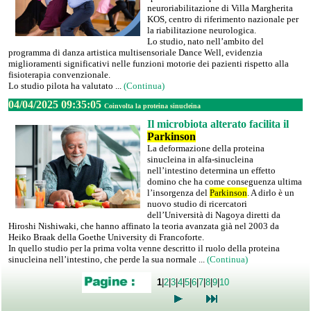
neuroriabilitazione di Villa Margherita
KOS, centro di riferimento nazionale per
la riabilitazione neurologica.
Lo studio, nato nell’ambito del
programma di danza artistica multisensoriale Dance Well, evidenzia
miglioramenti significativi nelle funzioni motorie dei pazienti rispetto alla
fisioterapia convenzionale.
Lo studio pilota ha valutato ...
(Continua)
04/04/2025 09:35:05
Coinvolta la proteina sinucleina
Il microbiota alterato facilita il
Parkinson
La deformazione della proteina
sinucleina in alfa-sinucleina
nell’intestino determina un effetto
domino che ha come conseguenza ultima
l’insorgenza del
Parkinson
. A dirlo è un
nuovo studio di ricercatori
dell’Università di Nagoya diretti da
Hiroshi Nishiwaki, che hanno affinato la teoria avanzata già nel 2003 da
Heiko Braak della Goethe University di Francoforte.
In quello studio per la prima volta venne descritto il ruolo della proteina
sinucleina nell’intestino, che perde la sua normale ...
(Continua)
1
|
2
|
3
|
4
|
5
|
6
|
7
|
8
|
9
|
10