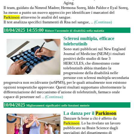
Aging.
Il team, guidato da Nimrod Madrer, Hermona Soreq, Iddo Paldor e Eyal Soreq,
ha messo a punto un nuovo approccio per identificare i marcatori del
Parkinson
attraverso le analisi del sangue.
Il test analizza specifici frammenti di Rna nel sangue, ...
(Continua)
10/04/2025 14:55:00
Riduce l’accumulo di disabilità nella malattia
Sclerosi multipla, efficace
tolebrutinib
Sono stati pubblicati sul New England
Journal of Medicine (NEJM) i risultati
positivi dello studio di fase 3
HERCULES, che dimostrano come
tolebrutinib abbia ritardato la
progressione della disabilità nelle
persone con sclerosi multipla secondaria
progressiva non recidivante (nrSPMS), per le quali attualmente non esistono
opzioni terapeutiche approvate. Questi risultati supportano ulteriormente la
differenziazione del meccanismo d’azione di tolebrutinib, farmaco orale
capace di penetrare nel ...
(Continua)
10/04/2025
Miglioramenti significativi nelle funzioni motorie
La danza per il
Parkinson
Danzare fa bene a chi è affetto da
Parkinson
. Lo ha rivelato un lavoro
pubblicato su Brain Science dagli
specialisti del dipartimento di