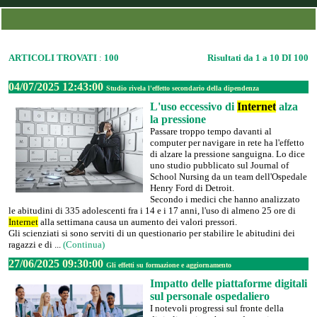
ARTICOLI TROVATI
:
100
Risultati da 1 a 10 DI 100
04/07/2025 12:43:00
Studio rivela l'effetto secondario della dipendenza
L'uso eccessivo di
Internet
alza
la pressione
Passare troppo tempo davanti al
computer per navigare in rete ha l'effetto
di alzare la pressione sanguigna. Lo dice
uno studio pubblicato sul Journal of
School Nursing da un team dell'Ospedale
Henry Ford di Detroit.
Secondo i medici che hanno analizzato
le abitudini di 335 adolescenti fra i 14 e i 17 anni, l'uso di almeno 25 ore di
Internet
alla settimana causa un aumento dei valori pressori.
Gli scienziati si sono serviti di un questionario per stabilire le abitudini dei
ragazzi e di ...
(Continua)
27/06/2025 09:30:00
Gli effetti su formazione e aggiornamento
Impatto delle piattaforme digitali
sul personale ospedaliero
I notevoli progressi sul fronte della