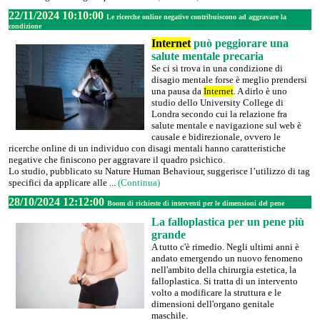
22/11/2024 10:10:00
Le ricerche online negative contribuiscono ad aggravare la
condizione
Internet
può peggiorare una
salute mentale precaria
Se ci si trova in una condizione di
disagio mentale forse è meglio prendersi
una pausa da
Internet
. A dirlo è uno
studio dello University College di
Londra secondo cui la relazione fra
salute mentale e navigazione sul web è
causale e bidirezionale, ovvero le
ricerche online di un individuo con disagi mentali hanno caratteristiche
negative che finiscono per aggravare il quadro psichico.
Lo studio, pubblicato su Nature Human Behaviour, suggerisce l’utilizzo di tag
specifici da applicare alle ...
(Continua)
28/10/2024 12:12:00
Boom di richieste di interventi per le dimensioni del pene
La falloplastica per un pene più
grande
A tutto c'è rimedio. Negli ultimi anni è
andato emergendo un nuovo fenomeno
nell'ambito della chirurgia estetica, la
falloplastica. Si tratta di un intervento
volto a modificare la struttura e le
dimensioni dell'organo genitale
maschile.