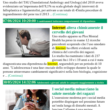
Uno studio del TAU (Translational Andrology and Urology) del 2010 aveva
evidenziato un’impennata dell’8,1% su scala globale degli interventi di
falloplastica e ligamentolisi, per arrivare a un totale di 45mila procedure di
ingrandimento del pene tra il 2013 ...
(Continua)
07/06/2024 10:20:00
I cambiamenti inducono comportamenti di dipendenza
Internet
altera chimicamente il
cervello dei giovani
Uno studio apparso su Plos Mental
Health ha preso in esame 12 ricerche
precedenti scoprendo che l’uso smodato
di
Internet
ha effetti evidenti sulla
chimica del cervello dei ragazzi.
Lo studio ha esaminato i dati di 237
giovani fra i 10 e i 19 anni a cui è stata
diagnosticata una dipendenza da
Internet
, seguendoli per un periodo di 10
anni. "L'adolescenza è una fase cruciale dello sviluppo durante la quale le
persone attraversano cambiamenti significativi nella loro biologia, cognizione
e ...
(Continua)
30/05/2024 14:32:06
Adolescenti e giovani adulti le categorie maggiormente a rischio
I social media minacciano la
salute mentale dei ragazzi
L’ossessione moderna per i social media
potrebbe dispiegare nel prossimo futuro
un’onda lunga di disturbi mentali. A
lanciare l’allarme è una review