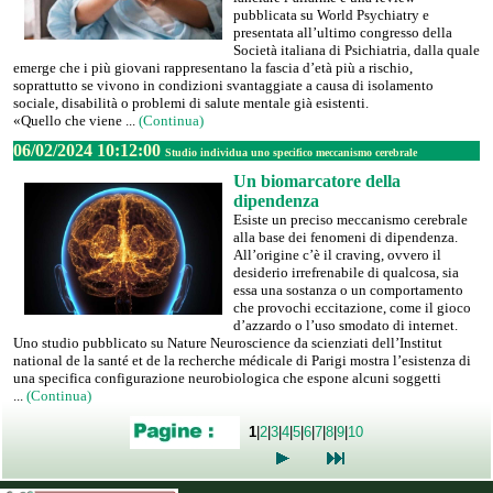
pubblicata su World Psychiatry e
presentata all’ultimo congresso della
Società italiana di Psichiatria, dalla quale
emerge che i più giovani rappresentano la fascia d’età più a rischio,
soprattutto se vivono in condizioni svantaggiate a causa di isolamento
sociale, disabilità o problemi di salute mentale già esistenti.
«Quello che viene ...
(Continua)
06/02/2024 10:12:00
Studio individua uno specifico meccanismo cerebrale
Un biomarcatore della
dipendenza
Esiste un preciso meccanismo cerebrale
alla base dei fenomeni di dipendenza.
All’origine c’è il craving, ovvero il
desiderio irrefrenabile di qualcosa, sia
essa una sostanza o un comportamento
che provochi eccitazione, come il gioco
d’azzardo o l’uso smodato di internet.
Uno studio pubblicato su Nature Neuroscience da scienziati dell’Institut
national de la santé et de la recherche médicale di Parigi mostra l’esistenza di
una specifica configurazione neurobiologica che espone alcuni soggetti
...
(Continua)
1
|
2
|
3
|
4
|
5
|
6
|
7
|
8
|
9
|
10