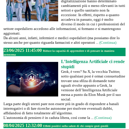
digitalizzazione hanno determinato
cambiamenti più o meno rilevanti in tutti
settori e quello sanitario non fa
eccezione. In effetti, rispetto a quanto
accadeva in passato, oggi è molto
diverso il modo in cui i professionisti del
settore ospedaliero accedono alle informazioni, si formano e si mantengono
aggiornati.
Da alcuni anni, infatti, infermieri e medici ospedalieri (ma possiamo dire lo
stesso anche per quanto riguarda farmacisti e altri operatori ...
(Continua)
23/06/2025 11:45:00
Riduce la capacità di apprendere e di pensare in maniera
autonoma
L’Intelligenza Artificiale ci rende
stupidi
Grok, è vero? Su X, la vecchia Twitter,
sotto qualsiasi post è ormai consuetudine
trovare una sfilza di domande tutte
uguali rivolte appunto a Grok, la
versione dell’Intelligenza Artificiale
messa a punto da Elon Musk per il suo
social.
Larga parte degli utenti pare non essere più in grado di rispondere a banali
interrogativi o di fare ricerche autonome per risolvere eventuali dubbi,
affidandosi di fatto totalmente all’algoritmo.
L’autonomia di pensiero è in caduta libera, così come la ...
(Continua)
08/04/2025 12:32:00
Effetti positivi sulla salute di chi compie gesti gentili