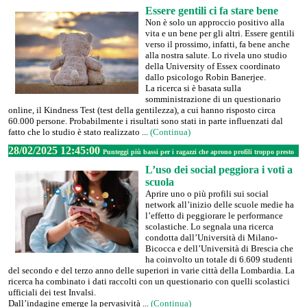
Essere gentili ci fa stare bene
Non è solo un approccio positivo alla
vita e un bene per gli altri. Essere gentili
verso il prossimo, infatti, fa bene anche
alla nostra salute. Lo rivela uno studio
della University of Essex coordinato
dallo psicologo Robin Banerjee.
La ricerca si è basata sulla
somministrazione di un questionario
online, il Kindness Test (test della gentilezza), a cui hanno risposto circa
60.000 persone. Probabilmente i risultati sono stati in parte influenzati dal
fatto che lo studio è stato realizzato ...
(Continua)
28/02/2025 12:45:00
Punteggi più bassi per i ragazzi che aprono profili troppo presto
L’uso dei social peggiora i voti a
scuola
Aprire uno o più profili sui social
network all’inizio delle scuole medie ha
l’effetto di peggiorare le performance
scolastiche. Lo segnala una ricerca
condotta dall’Università di Milano-
Bicocca e dell’Università di Brescia che
ha coinvolto un totale di 6.609 studenti
del secondo e del terzo anno delle superiori in varie città della Lombardia. La
ricerca ha combinato i dati raccolti con un questionario con quelli scolastici
ufficiali dei test Invalsi.
Dall’indagine emerge la pervasività ...
(Continua)