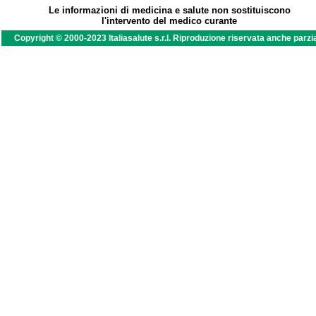
Le informazioni di medicina e salute non sostituiscono
l'intervento del medico curante
Copyright © 2000-2023 Italiasalute s.r.l. Riproduzione riservata anche parzi