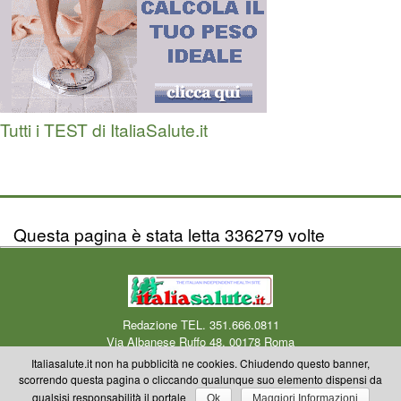
Tutti i TEST di ItaliaSalute.it
Questa pagina è stata letta 336279 volte
Redazione TEL. 351.666.0811
Via Albanese Ruffo 48, 00178 Roma
Centro Medico Okmedicina.it Via Albanese Ruffo 40-46, 00178 Roma
Mail
Italiasalute.it non ha pubblicità ne cookies. Chiudendo questo banner,
redazione
scorrendo questa pagina o cliccando qualunque suo elemento dispensi da
Copyright © 2000-2023 Okmedicina ONLUS Riproduzione riservata anche
qualsisi responsabilità il portale
Ok
Maggiori Informazioni