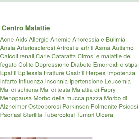
Centro Malattie
Acne
Aids
Allergie
Anemie
Anoressia e Bulimia
Ansia
Arteriosclerosi
Artrosi e artriti
Asma
Autismo
Calcoli renali
Carie
Cataratta
Cirrosi e malattie del
fegato
Colite
Depressione
Diabete
Emorroidi e stipsi
Epatiti
Epilessia
Fratture
Gastriti
Herpes
Impotenza
Infarto
Influenza
Insonnia
Ipertensione
Leucemia
Mal di schiena
Mal di testa
Malattia di Fabry
Menopausa
Morbo della mucca pazza
Morbo di
Alzheimer
Osteoporosi
Parkinson
Polmonite
Psicosi
Psoriasi
Sterilita
Tubercolosi
Tumori
Ulcera