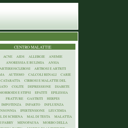
CENTRO MALATTIE
ACNE
AIDS
ALLERGIE
ANEMIE
ANORESSIA E BULIMIA
ANSIA
ARTERIOSCLEROSI
ARTROSI E ARTRITI
MA
AUTISMO
CALCOLI RENALI
CARIE
CATARATTA
CIRROSI E MALATTIE DEL
GATO
COLITE
DEPRESSIONE
DIABETE
MORROIDI E STIPSI
EPATITI
EPILESSIA
FRATTURE
GASTRITI
HERPES
IMPOTENZA
INFARTO
INFLUENZA
INSONNIA
IPERTENSIONE
LEUCEMIA
L DI SCHIENA
MAL DI TESTA
MALATTIA
I FABRY
MENOPAUSA
MORBO DELLA