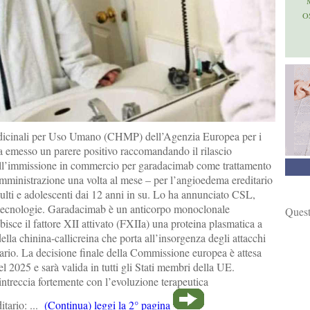
O
edicinali per Uso Umano (CHMP) dell’Agenzia Europea per i
emesso un parere positivo raccomandando il rilascio
all’immissione in commercio per garadacimab come trattamento
omministrazione una volta al mese – per l’angioedema ereditario
ulti e adolescenti dai 12 anni in su. Lo ha annunciato CSL,
otecnologie. Garadacimab è un anticorpo monoclonale
Quest
bisce il fattore XII attivato (FXIIa) una proteina plasmatica a
ella chinina-callicreina che porta all’insorgenza degli attacchi
ario. La decisione finale della Commissione europea è attesa
el 2025 e sarà valida in tutti gli Stati membri della UE.
intreccia fortemente con l’evoluzione terapeutica
itario: ...
(Continua) leggi la 2° pagina