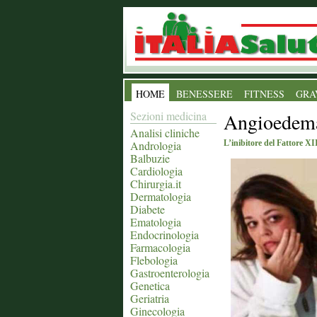
HOME
BENESSERE
FITNESS
GRA
Sezioni medicina
Angioedema 
Analisi cliniche
Andrologia
L’inibitore del Fattore X
Balbuzie
Cardiologia
Chirurgia.it
Dermatologia
Diabete
Ematologia
Endocrinologia
Farmacologia
Flebologia
Gastroenterologia
Genetica
Geriatria
Ginecologia