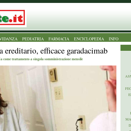
VIDANZA
PEDIATRIA
FARMACIA
ENCICLOPEDIA
INFO
ereditario, efficace garadacimab
IIa come trattamento a singola somministrazione mensile
AS
FE
E
MA
D