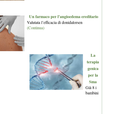
Un farmaco per l’angioedema ereditario
Valutata l’efficacia di donidalorsen
(Continua)
La
terapia
genica
per la
Sma
Già 8 i
bambini