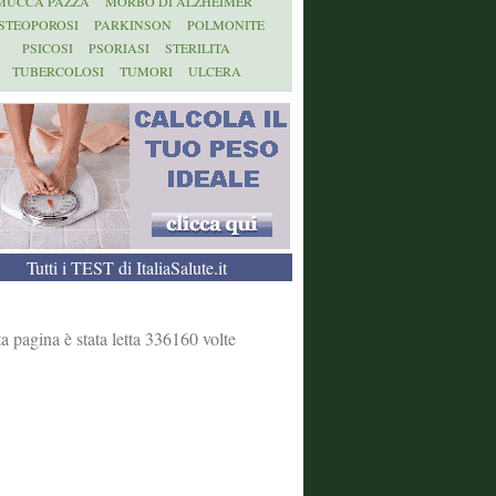
MUCCA PAZZA
MORBO DI ALZHEIMER
STEOPOROSI
PARKINSON
POLMONITE
PSICOSI
PSORIASI
STERILITA
TUBERCOLOSI
TUMORI
ULCERA
Tutti i TEST di ItaliaSalute.it
a pagina è stata letta 336160 volte