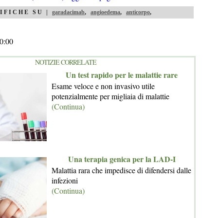
IFICHE SU |
garadacimab
,
angioedema
,
anticorpo
,
0:00
NOTIZIE CORRELATE
Un test rapido per le malattie rare
Esame veloce e non invasivo utile
potenzialmente per migliaia di malattie
(Continua)
Una terapia genica per la LAD-I
Malattia rara che impedisce di difendersi dalle
infezioni
(Continua)