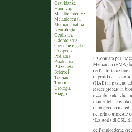
Gravidanza
Handicap
Malattie infettive
Malattie renali
Medicine naturali
Neurologia
Oculistica
Odontoiatria
Orecchie e gola
Ortopedia
Pediatria
Il Comitato per i M
Psichiatria
Medicinali (EMA) ha 
Psicologia
dell’autorizzazione 
Sclerosi
di profilassi – con s
Trapianti
Tumori
(HAE) in pazienti ad
Urologia
leader globale in bi
Viaggi
ricombinante, che ini
monte della cascata d
di angioedema eredit
nel primo trimestre d
“La storia di CSL si 
dell’angioedema ered