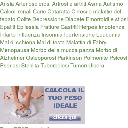
Ansia
Arteriosclerosi
Artrosi e artriti
Asma
Autismo
Calcoli renali
Carie
Cataratta
Cirrosi e malattie del
fegato
Colite
Depressione
Diabete
Emorroidi e stipsi
Epatiti
Epilessia
Fratture
Gastriti
Herpes
Impotenza
Infarto
Influenza
Insonnia
Ipertensione
Leucemia
Mal di schiena
Mal di testa
Malattia di Fabry
Menopausa
Morbo della mucca pazza
Morbo di
Alzheimer
Osteoporosi
Parkinson
Polmonite
Psicosi
Psoriasi
Sterilita
Tubercolosi
Tumori
Ulcera