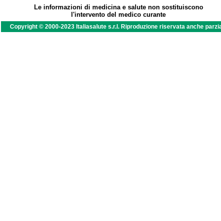
Le informazioni di medicina e salute non sostituiscono
l'intervento del medico curante
Copyright © 2000-2023 Italiasalute s.r.l. Riproduzione riservata anche parzi