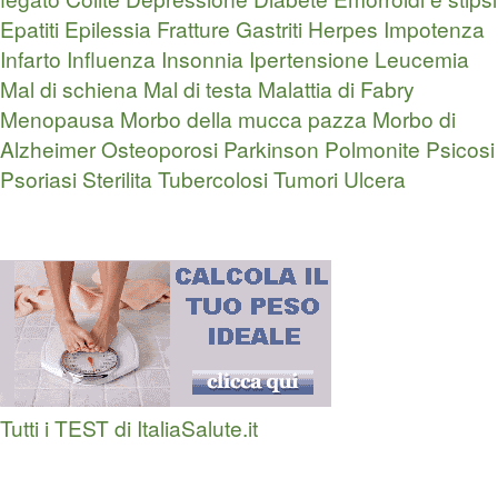
Epatiti
Epilessia
Fratture
Gastriti
Herpes
Impotenza
Infarto
Influenza
Insonnia
Ipertensione
Leucemia
Mal di schiena
Mal di testa
Malattia di Fabry
Menopausa
Morbo della mucca pazza
Morbo di
Alzheimer
Osteoporosi
Parkinson
Polmonite
Psicosi
Psoriasi
Sterilita
Tubercolosi
Tumori
Ulcera
Tutti i TEST di ItaliaSalute.it