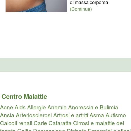
di massa corporea
(Continua)
Centro Malattie
Acne
Aids
Allergie
Anemie
Anoressia e Bulimia
Ansia
Arteriosclerosi
Artrosi e artriti
Asma
Autismo
Calcoli renali
Carie
Cataratta
Cirrosi e malattie del
fegato
Colite
Depressione
Diabete
Emorroidi e stipsi