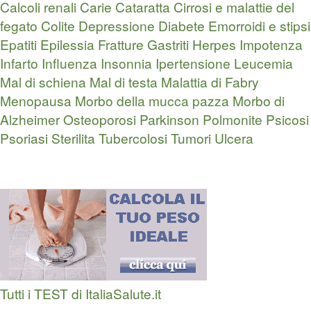
Calcoli renali
Carie
Cataratta
Cirrosi e malattie del
fegato
Colite
Depressione
Diabete
Emorroidi e stipsi
Epatiti
Epilessia
Fratture
Gastriti
Herpes
Impotenza
Infarto
Influenza
Insonnia
Ipertensione
Leucemia
Mal di schiena
Mal di testa
Malattia di Fabry
Menopausa
Morbo della mucca pazza
Morbo di
Alzheimer
Osteoporosi
Parkinson
Polmonite
Psicosi
Psoriasi
Sterilita
Tubercolosi
Tumori
Ulcera
Tutti i TEST di ItaliaSalute.it