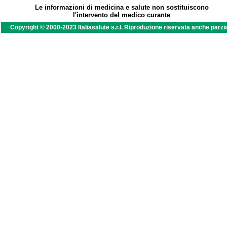
Le informazioni di medicina e salute non sostituiscono
l'intervento del medico curante
Copyright © 2000-2023 Italiasalute s.r.l. Riproduzione riservata anche parzi