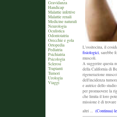
Gravidanza
Handicap
Malattie infettive
Malattie renali
Medicine naturali
Neurologia
Oculistica
Odontoiatria
Orecchie e gola
Ortopedia
L'ossitocina, il cos
Pediatria
fisiologici
, sarebbe f
Psichiatria
muscoli.
Psicologia
A suggerire questa nu
Sclerosi
Trapianti
della California di B
Tumori
rigenerazione muscola
Urologia
dell'incidenza tumora
Viaggi
e autrice dello studi
per promuovere la rig
che limita il loro po
missione è di trovar
altri ...
(Continua) le