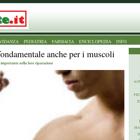
VIDANZA
PEDIATRIA
FARMACIA
ENCICLOPEDIA
INFO
fondamentale anche per i muscoli
importante nella loro riparazione
AS
FE
E
MA
D