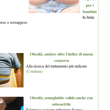
per i
bambini
In Italia
beso o sovrappeso
Obesità, andare oltre l’indice di massa
corporea
Alla ricerca del trattamento più indicato
(Continua)
Obesità, semaglutide valido anche con
osteoartrite
Il farmaco assicura riduzione di peso