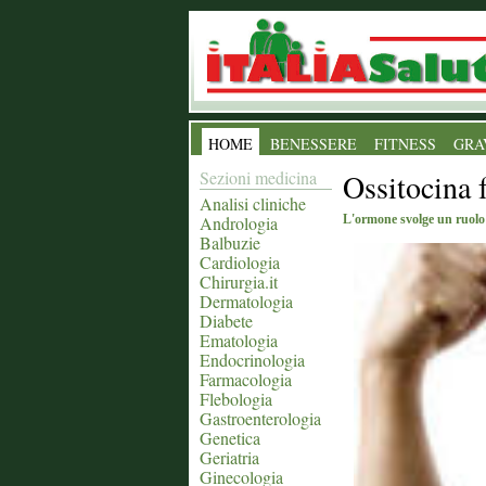
HOME
BENESSERE
FITNESS
GRA
Sezioni medicina
Ossitocina 
Analisi cliniche
Andrologia
L'ormone svolge un ruolo 
Balbuzie
Cardiologia
Chirurgia.it
Dermatologia
Diabete
Ematologia
Endocrinologia
Farmacologia
Flebologia
Gastroenterologia
Genetica
Geriatria
Ginecologia