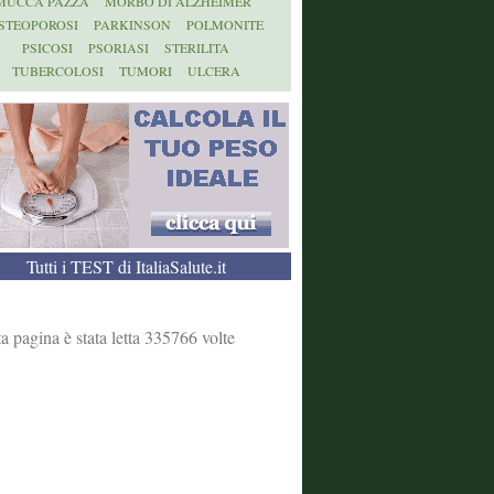
MUCCA PAZZA
MORBO DI ALZHEIMER
STEOPOROSI
PARKINSON
POLMONITE
PSICOSI
PSORIASI
STERILITA
TUBERCOLOSI
TUMORI
ULCERA
Tutti i TEST di ItaliaSalute.it
a pagina è stata letta 335766 volte