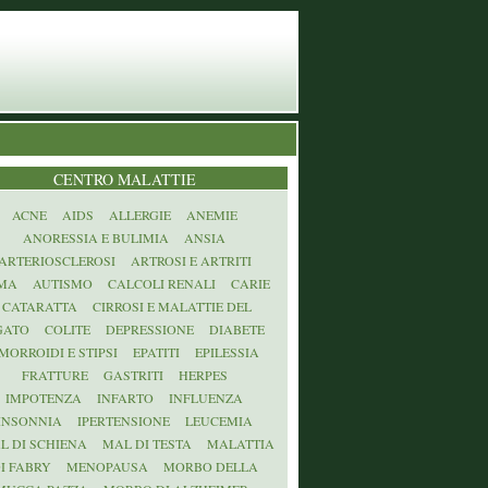
CENTRO MALATTIE
ACNE
AIDS
ALLERGIE
ANEMIE
ANORESSIA E BULIMIA
ANSIA
ARTERIOSCLEROSI
ARTROSI E ARTRITI
MA
AUTISMO
CALCOLI RENALI
CARIE
CATARATTA
CIRROSI E MALATTIE DEL
GATO
COLITE
DEPRESSIONE
DIABETE
MORROIDI E STIPSI
EPATITI
EPILESSIA
FRATTURE
GASTRITI
HERPES
IMPOTENZA
INFARTO
INFLUENZA
INSONNIA
IPERTENSIONE
LEUCEMIA
L DI SCHIENA
MAL DI TESTA
MALATTIA
I FABRY
MENOPAUSA
MORBO DELLA