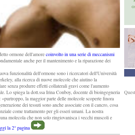
O
iddetto ormone dell'amore
coinvolto in una serie di meccanismi
ondamentale anche per il mantenimento e la riparazione dei
ova funzionalità dell'ormone sono i ricercatori dell'Università
erkeley, alla ricerca di nuove molecole che aiutino la
re senza produrre effetti collaterali gravi come l'aumento
Quest
le. Lo spiega la dott.ssa Irina Conboy, docente di bioingegneria
o: «purtroppo, la maggior parte delle molecole scoperte finora
enerazione dei tessuti sono anche associate con il cancro, cosa
tenziale come trattamento per gli esseri umani. La nostra
e una molecola che non solo ringiovanisca i vecchi muscoli e
ggi la 2° pagina