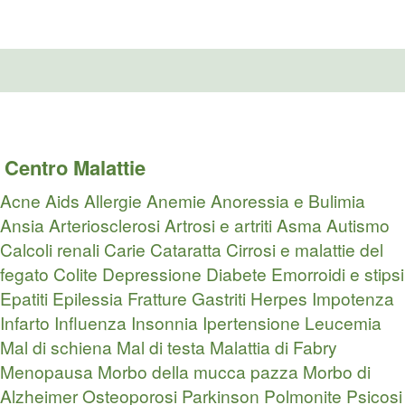
Centro Malattie
Acne
Aids
Allergie
Anemie
Anoressia e Bulimia
Ansia
Arteriosclerosi
Artrosi e artriti
Asma
Autismo
Calcoli renali
Carie
Cataratta
Cirrosi e malattie del
fegato
Colite
Depressione
Diabete
Emorroidi e stipsi
Epatiti
Epilessia
Fratture
Gastriti
Herpes
Impotenza
Infarto
Influenza
Insonnia
Ipertensione
Leucemia
Mal di schiena
Mal di testa
Malattia di Fabry
Menopausa
Morbo della mucca pazza
Morbo di
Alzheimer
Osteoporosi
Parkinson
Polmonite
Psicosi