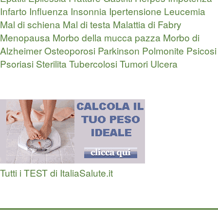
Infarto
Influenza
Insonnia
Ipertensione
Leucemia
Mal di schiena
Mal di testa
Malattia di Fabry
Menopausa
Morbo della mucca pazza
Morbo di
Alzheimer
Osteoporosi
Parkinson
Polmonite
Psicosi
Psoriasi
Sterilita
Tubercolosi
Tumori
Ulcera
Tutti i TEST di ItaliaSalute.it