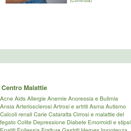
(Continua)
Centro Malattie
Acne
Aids
Allergie
Anemie
Anoressia e Bulimia
Ansia
Arteriosclerosi
Artrosi e artriti
Asma
Autismo
Calcoli renali
Carie
Cataratta
Cirrosi e malattie del
fegato
Colite
Depressione
Diabete
Emorroidi e stipsi
Epatiti
Epilessia
Fratture
Gastriti
Herpes
Impotenza