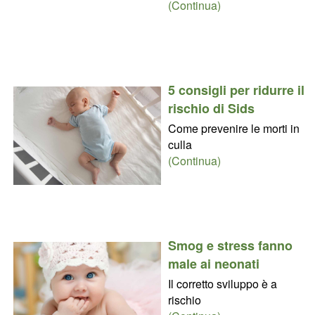
(Continua)
5 consigli per ridurre il
rischio di Sids
Come prevenire le morti in
culla
(Continua)
Smog e stress fanno
male ai neonati
Il corretto sviluppo è a
rischio