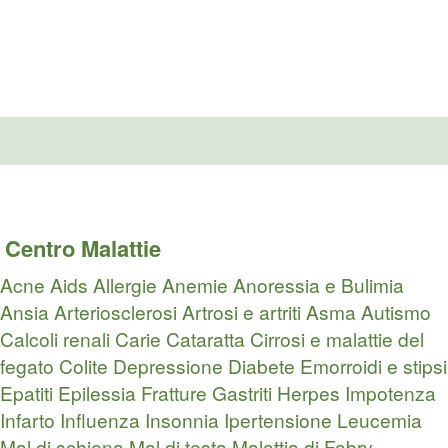
Centro Malattie
Acne
Aids
Allergie
Anemie
Anoressia e Bulimia
Ansia
Arteriosclerosi
Artrosi e artriti
Asma
Autismo
Calcoli renali
Carie
Cataratta
Cirrosi e malattie del
fegato
Colite
Depressione
Diabete
Emorroidi e stipsi
Epatiti
Epilessia
Fratture
Gastriti
Herpes
Impotenza
Infarto
Influenza
Insonnia
Ipertensione
Leucemia
Mal di schiena
Mal di testa
Malattia di Fabry