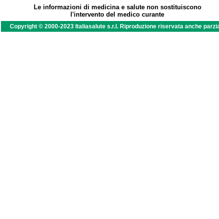
Le informazioni di medicina e salute non sostituiscono
l'intervento del medico curante
Copyright © 2000-2023 Italiasalute s.r.l. Riproduzione riservata anche parzi