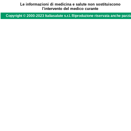
Le informazioni di medicina e salute non sostituiscono
l'intervento del medico curante
Copyright © 2000-2023 Italiasalute s.r.l. Riproduzione riservata anche parzi