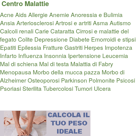
Centro Malattie
Acne
Aids
Allergie
Anemie
Anoressia e Bulimia
Ansia
Arteriosclerosi
Artrosi e artriti
Asma
Autismo
Calcoli renali
Carie
Cataratta
Cirrosi e malattie del
fegato
Colite
Depressione
Diabete
Emorroidi e stipsi
Epatiti
Epilessia
Fratture
Gastriti
Herpes
Impotenza
Infarto
Influenza
Insonnia
Ipertensione
Leucemia
Mal di schiena
Mal di testa
Malattia di Fabry
Menopausa
Morbo della mucca pazza
Morbo di
Alzheimer
Osteoporosi
Parkinson
Polmonite
Psicosi
Psoriasi
Sterilita
Tubercolosi
Tumori
Ulcera