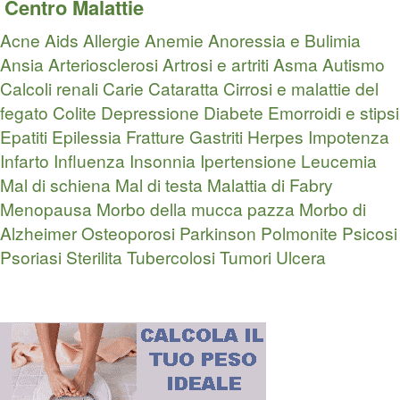
Centro Malattie
Acne
Aids
Allergie
Anemie
Anoressia e Bulimia
Ansia
Arteriosclerosi
Artrosi e artriti
Asma
Autismo
Calcoli renali
Carie
Cataratta
Cirrosi e malattie del
fegato
Colite
Depressione
Diabete
Emorroidi e stipsi
Epatiti
Epilessia
Fratture
Gastriti
Herpes
Impotenza
Infarto
Influenza
Insonnia
Ipertensione
Leucemia
Mal di schiena
Mal di testa
Malattia di Fabry
Menopausa
Morbo della mucca pazza
Morbo di
Alzheimer
Osteoporosi
Parkinson
Polmonite
Psicosi
Psoriasi
Sterilita
Tubercolosi
Tumori
Ulcera