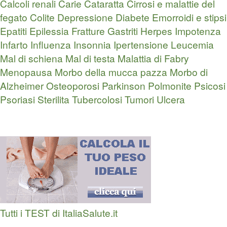
Calcoli renali
Carie
Cataratta
Cirrosi e malattie del
fegato
Colite
Depressione
Diabete
Emorroidi e stipsi
Epatiti
Epilessia
Fratture
Gastriti
Herpes
Impotenza
Infarto
Influenza
Insonnia
Ipertensione
Leucemia
Mal di schiena
Mal di testa
Malattia di Fabry
Menopausa
Morbo della mucca pazza
Morbo di
Alzheimer
Osteoporosi
Parkinson
Polmonite
Psicosi
Psoriasi
Sterilita
Tubercolosi
Tumori
Ulcera
Tutti i TEST di ItaliaSalute.it