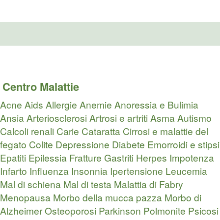
Centro Malattie
Acne
Aids
Allergie
Anemie
Anoressia e Bulimia
Ansia
Arteriosclerosi
Artrosi e artriti
Asma
Autismo
Calcoli renali
Carie
Cataratta
Cirrosi e malattie del
fegato
Colite
Depressione
Diabete
Emorroidi e stipsi
Epatiti
Epilessia
Fratture
Gastriti
Herpes
Impotenza
Infarto
Influenza
Insonnia
Ipertensione
Leucemia
Mal di schiena
Mal di testa
Malattia di Fabry
Menopausa
Morbo della mucca pazza
Morbo di
Alzheimer
Osteoporosi
Parkinson
Polmonite
Psicosi