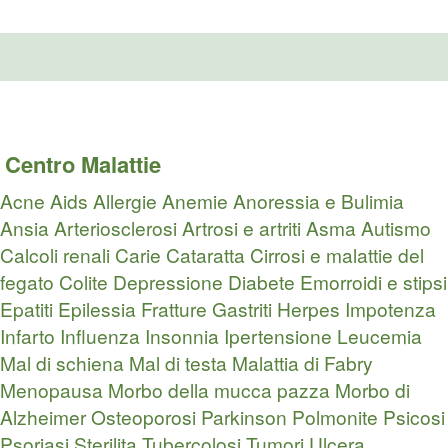
Centro Malattie
Acne
Aids
Allergie
Anemie
Anoressia e Bulimia
Ansia
Arteriosclerosi
Artrosi e artriti
Asma
Autismo
Calcoli renali
Carie
Cataratta
Cirrosi e malattie del
fegato
Colite
Depressione
Diabete
Emorroidi e stipsi
Epatiti
Epilessia
Fratture
Gastriti
Herpes
Impotenza
Infarto
Influenza
Insonnia
Ipertensione
Leucemia
Mal di schiena
Mal di testa
Malattia di Fabry
Menopausa
Morbo della mucca pazza
Morbo di
Alzheimer
Osteoporosi
Parkinson
Polmonite
Psicosi
Psoriasi
Sterilita
Tubercolosi
Tumori
Ulcera