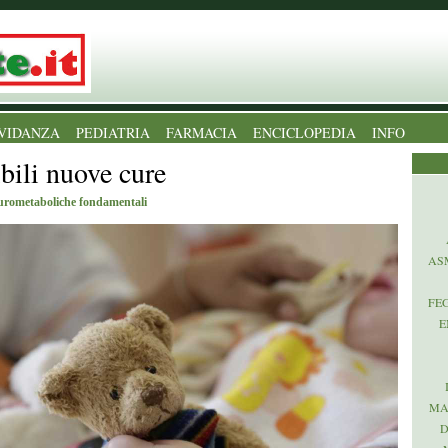
VIDANZA
PEDIATRIA
FARMACIA
ENCICLOPEDIA
INFO
ili nuove cure
neurometaboliche fondamentali
AS
FE
E
MA
D