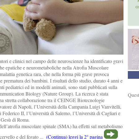
O
tori e clinici nel campo delle neuroscienze ha identificato gravi
che epatiche e neurometaboliche nella Atrofia Muscolare
alattia genetica rara, che nella forma più grave provoca
te prematura dei bambini. I risultati dello studio, durato 4 anni e
i pediatrici ed in modelli animali, sono stati pubblicati sulla
Communication Biology (Nature Group). La ricerca è stata
Quest
una stretta collaborazione tra il CEINGE Biotecnologie
atore di Napoli, l’Università della Campania Luigi Vanvitelli,
 Federico II, l’Università di Salerno, l’Università di Cagliari e
 Gesù di Roma.
dell’atrofia muscolare spinale (SMA) ha effetti sul metabolismo
cervello e del fegato ...
(Continua) leggi la 2° pagina