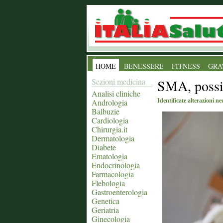
HOME
BENESSERE
FITNESS
GRA
Sezioni medicina
SMA, possib
Analisi cliniche
Andrologia
Identificate alterazioni 
Balbuzie
Cardiologia
Chirurgia.it
Dermatologia
Diabete
Ematologia
Endocrinologia
Farmacologia
Flebologia
Gastroenterologia
Genetica
Geriatria
Ginecologia