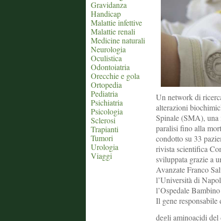
Gravidanza
Handicap
Malattie infettive
Malattie renali
Medicine naturali
Neurologia
Oculistica
Odontoiatria
Orecchie e gola
Ortopedia
Pediatria
Un network di ricerca
Psichiatria
alterazioni biochimi
Psicologia
Spinale (SMA), una m
Sclerosi
paralisi fino alla mor
Trapianti
Tumori
condotto su 33 pazient
Urologia
rivista scientifica 
Viaggi
sviluppata grazie a 
Avanzate Franco Salv
l’Università di Napoli
l’Ospedale Bambino
Il gene responsabile 
degli aminoacidi del 