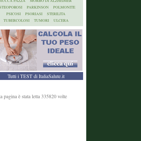
MUCCA PAZZA
MORBO DI ALZHEIMER
STEOPOROSI
PARKINSON
POLMONITE
PSICOSI
PSORIASI
STERILITA
TUBERCOLOSI
TUMORI
ULCERA
Tutti i TEST di ItaliaSalute.it
a pagina è stata letta 335820 volte