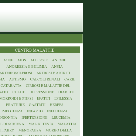
CENTRO MALATTIE
ACNE
AIDS
ALLERGIE
ANEMIE
ANORESSIA E BULIMIA
ANSIA
ARTERIOSCLEROSI
ARTROSI E ARTRITI
MA
AUTISMO
CALCOLI RENALI
CARIE
CATARATTA
CIRROSI E MALATTIE DEL
GATO
COLITE
DEPRESSIONE
DIABETE
MORROIDI E STIPSI
EPATITI
EPILESSIA
FRATTURE
GASTRITI
HERPES
IMPOTENZA
INFARTO
INFLUENZA
INSONNIA
IPERTENSIONE
LEUCEMIA
L DI SCHIENA
MAL DI TESTA
MALATTIA
I FABRY
MENOPAUSA
MORBO DELLA