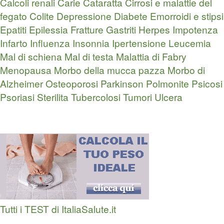
Calcoli renali
Carie
Cataratta
Cirrosi e malattie del
fegato
Colite
Depressione
Diabete
Emorroidi e stipsi
Epatiti
Epilessia
Fratture
Gastriti
Herpes
Impotenza
Infarto
Influenza
Insonnia
Ipertensione
Leucemia
Mal di schiena
Mal di testa
Malattia di Fabry
Menopausa
Morbo della mucca pazza
Morbo di
Alzheimer
Osteoporosi
Parkinson
Polmonite
Psicosi
Psoriasi
Sterilita
Tubercolosi
Tumori
Ulcera
Tutti i TEST di ItaliaSalute.it