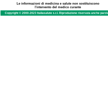
Le informazioni di medicina e salute non sostituiscono
l'intervento del medico curante
Copyright © 2000-2023 Italiasalute s.r.l. Riproduzione riservata anche parzi