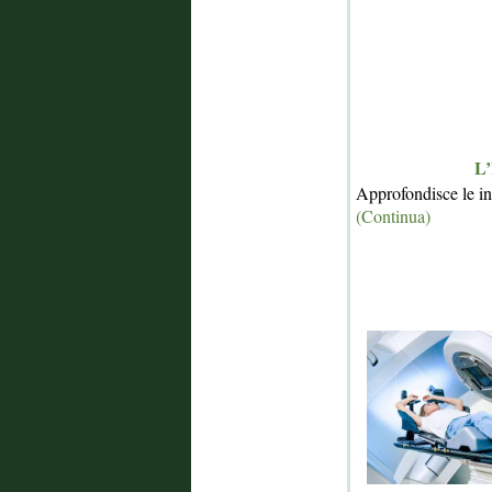
L’
Approfondisce le i
(Continua)