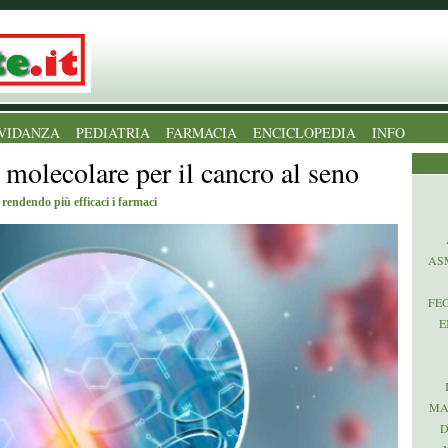
VIDANZA
PEDIATRIA
FARMACIA
ENCICLOPEDIA
INFO
 molecolare per il cancro al seno
rendendo più efficaci i farmaci
AS
FE
E
MA
D