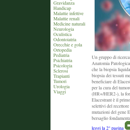
Gravidanza
Handicap
Malattie infettive
Malattie renali
Medicine naturali
Neurologia
Oculistica
Odontoiatria
Orecchie e gola
Ortopedia
Pediatria
Un gruppo di ricercat
Psichiatria
Anatomia Patologica 
Psicologia
che la biopsia liquida
Sclerosi
biopsia dei tessuti me
Trapianti
Tumori
beneficiare di Elaces
Urologia
per la cura del tumo
Viaggi
(HR+/HER2-), la form
Elacestrant è il pri
selettivi del recettor
mutazioni del gene E
bersaglio fondamental
leggi la 2° pagina