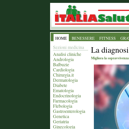
HOME
BENESSERE
FITNESS
GRA
Sezioni medicina
La diagnosi
Analisi cliniche
Andrologia
Migliora la sopravvivenza 
Balbuzie
Cardiologia
Chirurgia.it
Dermatologia
Diabete
Ematologia
Endocrinologia
Farmacologia
Flebologia
Gastroenterologia
Genetica
Geriatria
Ginecologia