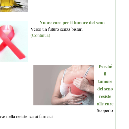
Nuove cure per il tumore del seno
Verso un futuro senza bisturi
(Continua)
Perché
il
tumore
del seno
resiste
alle cure
Scoperto
e della resistenza ai farmaci