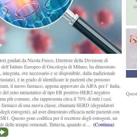
O
ori guidati da Nicola Fusco, Direttore della Divisione di
dell’Istituto Europeo di Oncologia di Milano, ha dimostrato
, integrata, ove necessario e se disponibile, dalla tradizionale
tastatici, è in grado di identificare le pazienti che possono
trant, il nuovo farmaco, appena approvato da AIFA per l’ Italia,
re del seno metastatico di tipo ER positivo-HER2 negativo
Quest
a più comune, che rappresenta circa il 70% di tutti i casi.
mo farmaco di una nuova classe, chiamata SERD (degradatori
e degli estrogeni), ad aver dimostrato efficacia nelle pazienti con
SR1. Questo gene codifica per il recettore degli estrogeni, un
e delle terapie ormonali. Tuttavia, quando si ...
(Continua)