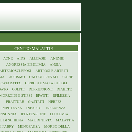
CENTRO MALATTIE
ACNE
AIDS
ALLERGIE
ANEMIE
ANORESSIA E BULIMIA
ANSIA
ARTERIOSCLEROSI
ARTROSI E ARTRITI
MA
AUTISMO
CALCOLI RENALI
CARIE
CATARATTA
CIRROSI E MALATTIE DEL
GATO
COLITE
DEPRESSIONE
DIABETE
MORROIDI E STIPSI
EPATITI
EPILESSIA
FRATTURE
GASTRITI
HERPES
IMPOTENZA
INFARTO
INFLUENZA
INSONNIA
IPERTENSIONE
LEUCEMIA
L DI SCHIENA
MAL DI TESTA
MALATTIA
I FABRY
MENOPAUSA
MORBO DELLA