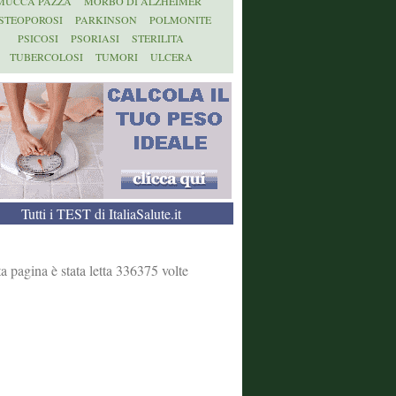
MUCCA PAZZA
MORBO DI ALZHEIMER
STEOPOROSI
PARKINSON
POLMONITE
PSICOSI
PSORIASI
STERILITA
TUBERCOLOSI
TUMORI
ULCERA
Tutti i TEST di ItaliaSalute.it
a pagina è stata letta 336375 volte