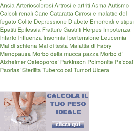
Ansia
Arteriosclerosi
Artrosi e artriti
Asma
Autismo
Calcoli renali
Carie
Cataratta
Cirrosi e malattie del
fegato
Colite
Depressione
Diabete
Emorroidi e stipsi
Epatiti
Epilessia
Fratture
Gastriti
Herpes
Impotenza
Infarto
Influenza
Insonnia
Ipertensione
Leucemia
Mal di schiena
Mal di testa
Malattia di Fabry
Menopausa
Morbo della mucca pazza
Morbo di
Alzheimer
Osteoporosi
Parkinson
Polmonite
Psicosi
Psoriasi
Sterilita
Tubercolosi
Tumori
Ulcera