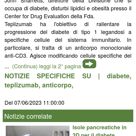
occupa di diabete, disturbi lipidici e obesità presso il
Center for Drug Evaluation della Fda.
Teplizumab ha l'obiettivo di rallentare la
progressione del diabete di tipo 1 legandosi a
specifiche cellule del sistema immunitario. In
particolare, si tratta di un anticorpo monoclonale
anti-CD3. Agisce modificando cellule specifiche del
...
(Continua) leggi la 2° pagina
NOTIZIE SPECIFICHE SU |
diabete
,
teplizumab
,
anticorpo
,
Del 07/06/2023 11:00:00
Notizie correlate
Isole pancreatiche in
3D per il diabete