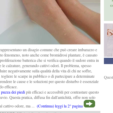
O
 rappresentano un disagio comune che può creare imbarazzo e
sto fenomeno, noto anche come bromidrosi plantare, è causato
proliferazione batterica che si verifica quando il sudore entra in
 e le calzature, generando cattivi odori. Il problema, spesso
luire negativamente sulla qualità della vita di chi ne soffre,
i togliere le scarpe in pubblico o di partecipare a determinate
Quest
prendere le cause e le soluzioni per questo disturbo è essenziale
do efficace.
 puzza dei piedi
più efficaci e accessibili per contrastare questo
uvio. Questa pratica, diffusa fin dall'antichità, offre non solo
al cattivo odore, ma ...
(Continua) leggi la 2° pagina