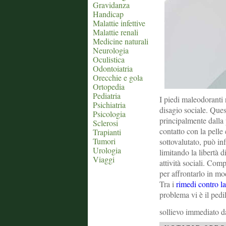
Gravidanza
Handicap
Malattie infettive
Malattie renali
Medicine naturali
Neurologia
Oculistica
Odontoiatria
Orecchie e gola
Ortopedia
Pediatria
I piedi maleodoranti
Psichiatria
disagio sociale. Que
Psicologia
principalmente dalla 
Sclerosi
contatto con la pelle
Trapianti
Tumori
sottovalutato, può inf
Urologia
limitando la libertà d
Viaggi
attività sociali. Com
per affrontarlo in mo
Tra i
rimedi contro la
problema vi è il pedil
sollievo immediato d