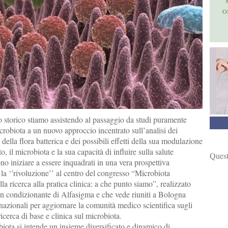
O
 storico stiamo assistendo al passaggio da studi puramente
crobiota a un nuovo approccio incentrato sull’analisi dei
ella flora batterica e dei possibili effetti della sua modulazione
to, il microbiota e la sua capacità di influire sulla salute
Quest
o iniziare a essere inquadrati in una vera prospettiva
 la ‘’rivoluzione’’ al centro del congresso “Microbiota
a ricerca alla pratica clinica: a che punto siamo”, realizzato
on condizionante di Alfasigma e che vede riuniti a Bologna
ernazionali per aggiornare la comunità medico scientifica sugli
ricerca di base e clinica sul microbiota.
iota si intende un insieme diversificato e dinamico di