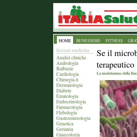
HOME
BENESSERE
FITNESS
GRA
Sezioni medicina
Se il micro
Analisi cliniche
terapeutico
Andrologia
Balbuzie
Cardiologia
La modulazione della flora
Chirurgia.it
Dermatologia
Diabete
Ematologia
Endocrinologia
Farmacologia
Flebologia
Gastroenterologia
Genetica
Geriatria
Ginecologia