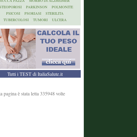
MUCCA PAZZA
MORBO DI ALZHEIMER
STEOPOROSI
PARKINSON
POLMONITE
PSICOSI
PSORIASI
STERILITA
TUBERCOLOSI
TUMORI
ULCERA
Tutti i TEST di ItaliaSalute.it
a pagina è stata letta 335948 volte