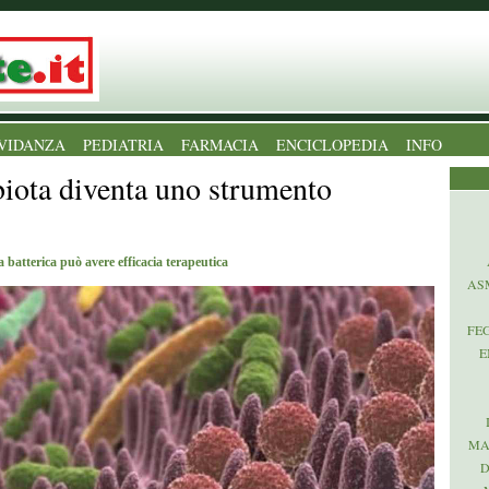
VIDANZA
PEDIATRIA
FARMACIA
ENCICLOPEDIA
INFO
biota diventa uno strumento
 batterica può avere efficacia terapeutica
AS
FE
E
MA
D