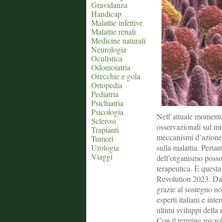
Gravidanza
Handicap
Malattie infettive
Malattie renali
Medicine naturali
Neurologia
Oculistica
Odontoiatria
Orecchie e gola
Ortopedia
Pediatria
Psichiatria
Psicologia
Nell’attuale momento
Sclerosi
osservazionali sul mi
Trapianti
meccanismi d’azione d
Tumori
Urologia
sulla malattia. Pertan
Viaggi
dell’organismo posson
terapeutica. È questa
Revolution 2023. Dall
grazie al sostegno n
esperti italiani e int
ultimi sviluppi della 
Con il termine microb