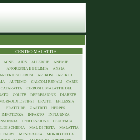
CENTRO MALATTIE
ACNE
AIDS
ALLERGIE
ANEMIE
ANORESSIA E BULIMIA
ANSIA
ARTERIOSCLEROSI
ARTROSI E ARTRITI
MA
AUTISMO
CALCOLI RENALI
CARIE
CATARATTA
CIRROSI E MALATTIE DEL
GATO
COLITE
DEPRESSIONE
DIABETE
MORROIDI E STIPSI
EPATITI
EPILESSIA
FRATTURE
GASTRITI
HERPES
IMPOTENZA
INFARTO
INFLUENZA
INSONNIA
IPERTENSIONE
LEUCEMIA
L DI SCHIENA
MAL DI TESTA
MALATTIA
I FABRY
MENOPAUSA
MORBO DELLA